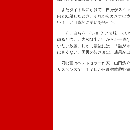
またタイトルにかけて、自身がスイッ
内と結婚したとき、それからカメラの
い！」と自虐的に笑いを誘った。
一方、自らを“ドジョウ”と表現してい
怒ると怖い。内閣は出だしから不一致な
いたい放題。しかし最後には、「誰が
は良くない。国民の皆さまは、成果が
同映画はベストセラー作家・山田悠介
サスペンスで、１７日から新宿武蔵野