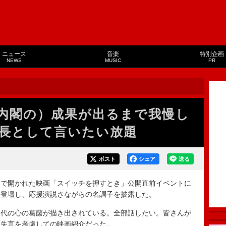
ニュース
音楽
特別企画
NEWS
MUSIC
PR
内閣の）成果が出るまで我慢し
長として言いたい放題
ポスト
シェア
送る
で開かれた映画「スイッチを押すとき」公開直前イベントに
て登壇し、応援演説さながらの名調子を披露した。
代の心の葛藤が描き出されている。全部話したい。皆さんが
と失言を考慮しての映画紹介だった。