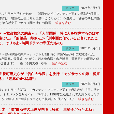
2026年8月6日
ドラマ
ルキラーと待ち合わせ」（関西テレビ／フジテレビ系）の第6話が5日に
本作は、警察の正義よりも復讐（ふくしゅう）を優先し、秘密の共犯関係
と第六感女子ヒナタ（関水渚）の物語 …
続きを読む
ド ～救命救急の約束～」「人間関係、特に人を指導するのはす
感じた」「船越英一郎さんが『刑事面に似ていると言われたこ
て、そりゃあ2時間ドラマの帝王だもの」
2026年8月6日
ドラマ
 ～救命救急の約束～」（テレビ朝日系）の第5話が4日に放送された。
急医療の最前線でもがく、若き救命医・救急隊員・警察官らの正義と成
を含みます） 遥（今田美桜）や桐 …
続きを読む
鬼塚”反町隆史らが「告白大作戦」を決行 「カジサックの娘・梶原
る」「黒幕の正体は誰」
2026年8月4日
ドラマ
するドラマ「GTO」（カンテレ・フジテレビ系）の第3話が、3日に放送
下、ネタバレを含みます） 本作は、1998年に放送されて人気を博した学
」が28年ぶりに連続ドラマとして復活。50代になった“ …
続きを読む
し木」“唯”白石聖の正体が判明し騒然 「車椅子だったよね」