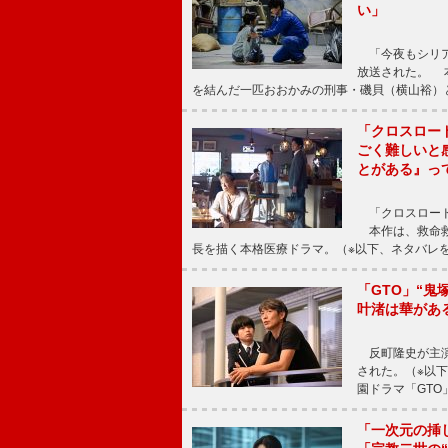
い」
「今夜もシリア
放送された。 
を結んだ一匹おおかみの刑事・磯貝（横山裕）
「クロスロー
ごく難しいと
とがある』っ
「クロスロード
本作は、救命救
長を描く本格医療ドラマ。（※以下、ネタバレ
「GTO」“
叶渚は華があ
反町隆史が主演
された。（※以
園ドラマ「GTO
「一次元の挿