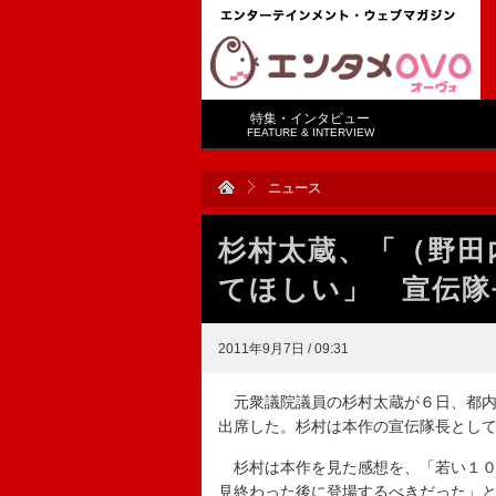
特集・インタビュー
FEATURE & INTERVIEW
ニュース
杉村太蔵、「（野田
てほしい」 宣伝隊
2011年9月7日 / 09:31
元衆議院議員の杉村太蔵が６日、都内
出席した。杉村は本作の宣伝隊長とし
杉村は本作を見た感想を、「若い１０
見終わった後に登場するべきだった」