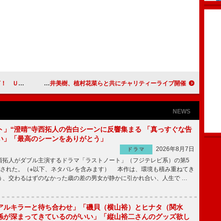
を盛り上げる
藤井フミヤ、「地球が回っている限り、明日は来る」 今井美樹、植村花菜らと共にチャリティーライブ開催
NEWS
ト」“澄晴”寺西拓人の告白シーンに反響集まる 「真っすぐな告
い」「最高のシーンをありがとう」
2026年8月7日
ドラマ
拓人がダブル主演するドラマ「ラストノート」（フジテレビ系）の第5
送された。（※以下、ネタバレを含みます） 本作は、環境も積み重ねてき
う、交わるはずのなかった歳の差の男女が静かに引かれ合い、人生で …
アルキラーと待ち合わせ」「磯貝（横山裕）とヒナタ（関水
係が深まってきているのがいい」「縦山裕二さんのグッズ欲し