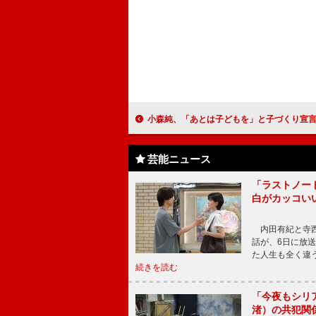
小森純、「あとは子どもを」と子づくり宣言！ ＵＳＪのハロウィーンイベント
芸能ニュース
「ラストノー
白がカッコい
内田有紀と寺西
話が、6日に放
た人生も全く違
続きを読む
「今夜もシリ
渚）の共犯関