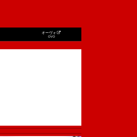
オーヴォ
OVO