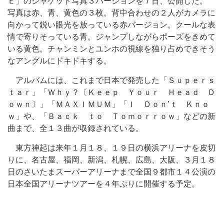
Ｅ」のジャケット写真３バージョンを７日、公開した。
写真は赤、青、黄色の３枚。背中合わせの２人がカメラに
向かって鋭い眼光を放っている赤バージョン。クールな表
情で寄りそっている青。ジャンプしながらポーズをきめて
いる黄色。チャンミンとユンホの視線を独り占めできそう
なアングルにドキドキする。
アルバムには、これまで日本で発売した「Ｓｕｐｅｒｓ
ｔａｒ」「Ｗｈｙ？〔Ｋｅｅｐ Ｙｏｕｒ Ｈｅａｄ Ｄ
ｏｗｎ〕」「ＭＡＸＩＭＵＭ」「Ｉ Ｄｏｎ’ｔ Ｋｎｏ
ｗ」や、「Ｂａｃｋ ｔｏ Ｔｏｍｏｒｒｏｗ」などの新
曲まで、全１３曲が収録されている。
東方神起は来年１月１８、１９日の横浜アリーナを皮切
りに、名古屋、福岡、新潟、札幌、広島、大阪、３月１８
日のさいたまスーパーアリーナまで全国９都市１４公演の
日本全国アリーナツアーを４年ぶりに開催する予定。