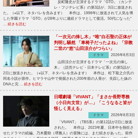
反町隆史が主演するドラマ「GTO」（カンテ
レ・フジテレビ系）の第3話が、3日に放送され
た。（※以下、ネタバレを含みます） 本作は、1998年に放送されて人気を博
した学園ドラマ「GTO」が28年ぶりに連続ドラマとして復活。50代になった“
…
続きを読む
「一次元の挿し木」“唯”白石聖の正体が
判明し騒然 「車椅子だったよね」「宗教
二世の“悠”山田涼介がつらい」
2026年8月3日
ドラマ
山田涼介が主演するドラマ「一次元の挿し
木」（読売テレビ・日本テレビ系）の第5話が、
2日に放送された。（※以下、ネタバレを含みます） 本作は、松下龍之介氏の
同名小説が原作。ヒマラヤ山中で発掘された200年前の人骨が、失踪した妹の
DNAと完 …
続きを読む
日曜劇場「VIVANT」「まさか長野専務
（小日向文世）が…」「こうなると皆が
怪しく見える」
2026年8月3日
ドラマ
「VIVANT」（TBS系）の第12話が2日に放送
された。 本作は、2023年夏、日本中を熱狂さ
せたドラマの続編。乃木憂助（堺雅人）の冒険には、まだ続きがあった。前作