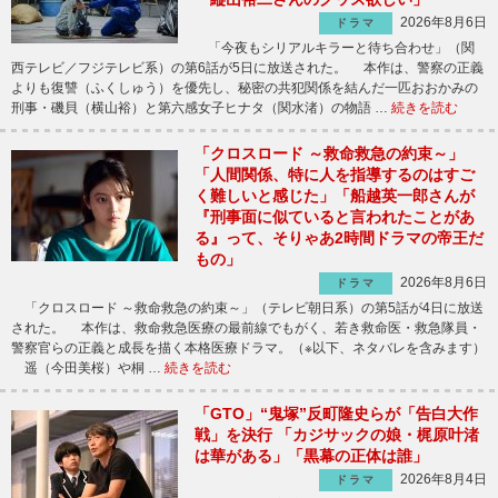
2026年8月6日
ドラマ
「今夜もシリアルキラーと待ち合わせ」（関
西テレビ／フジテレビ系）の第6話が5日に放送された。 本作は、警察の正義
よりも復讐（ふくしゅう）を優先し、秘密の共犯関係を結んだ一匹おおかみの
刑事・磯貝（横山裕）と第六感女子ヒナタ（関水渚）の物語 …
続きを読む
「クロスロード ～救命救急の約束～」
「人間関係、特に人を指導するのはすご
く難しいと感じた」「船越英一郎さんが
『刑事面に似ていると言われたことがあ
る』って、そりゃあ2時間ドラマの帝王だ
もの」
2026年8月6日
ドラマ
「クロスロード ～救命救急の約束～」（テレビ朝日系）の第5話が4日に放送
された。 本作は、救命救急医療の最前線でもがく、若き救命医・救急隊員・
警察官らの正義と成長を描く本格医療ドラマ。（※以下、ネタバレを含みます）
遥（今田美桜）や桐 …
続きを読む
「GTO」“鬼塚”反町隆史らが「告白大作
戦」を決行 「カジサックの娘・梶原叶渚
は華がある」「黒幕の正体は誰」
2026年8月4日
ドラマ