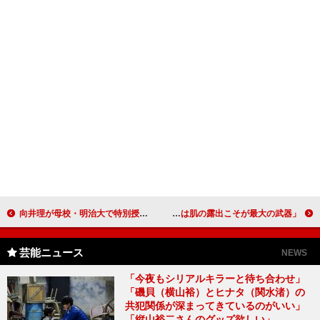
向井理が母校・明治大で特別授業 大学時代、学食で女子を奪われた経験は？
小椋ケンイチ、「パーティーは解放の場」 「若い子は肌の露出こそが最大の武器」
芸能ニュース
NEWS
「今夜もシリアルキラーと待ち合わせ」
「磯貝（横山裕）とヒナタ（関水渚）の
共犯関係が深まってきているのがいい」
「縦山裕二さんのグッズ欲しい」