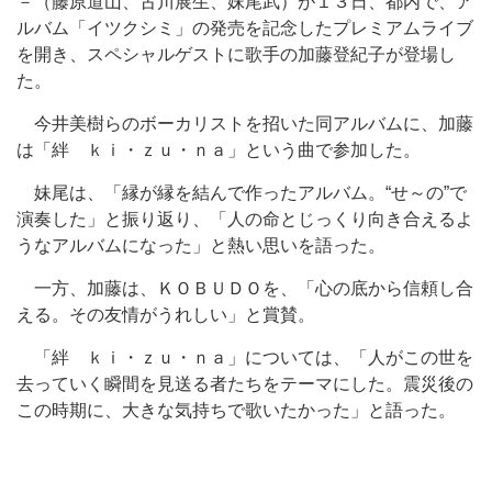
－（藤原道山、古川展生、妹尾武）が１３日、都内で、ア
ルバム「イツクシミ」の発売を記念したプレミアムライブ
を開き、スペシャルゲストに歌手の加藤登紀子が登場し
た。
今井美樹らのボーカリストを招いた同アルバムに、加藤
は「絆 ｋｉ・ｚｕ・ｎａ」という曲で参加した。
妹尾は、「縁が縁を結んで作ったアルバム。“せ～の”で
演奏した」と振り返り、「人の命とじっくり向き合えるよ
うなアルバムになった」と熱い思いを語った。
一方、加藤は、ＫＯＢＵＤＯを、「心の底から信頼し合
える。その友情がうれしい」と賞賛。
「絆 ｋｉ・ｚｕ・ｎａ」については、「人がこの世を
去っていく瞬間を見送る者たちをテーマにした。震災後の
この時期に、大きな気持ちで歌いたかった」と語った。