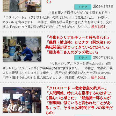
う」
2026年8月7日
ドラマ
内田有紀と寺西拓人がダブル主演するドラマ
「ラストノート」（フジテレビ系）の第5話が、6日に放送された。（※以下、
ネタバレを含みます） 本作は、環境も積み重ねてきた人生も全く違う、交わ
るはずのなかった歳の差の男女が静かに引かれ合い、人生で …
続きを読む
「今夜もシリアルキラーと待ち合わせ」
「磯貝（横山裕）とヒナタ（関水渚）の
共犯関係が深まってきているのがいい」
「縦山裕二さんのグッズ欲しい」
2026年8月6日
ドラマ
「今夜もシリアルキラーと待ち合わせ」（関
西テレビ／フジテレビ系）の第6話が5日に放送された。 本作は、警察の正義
よりも復讐（ふくしゅう）を優先し、秘密の共犯関係を結んだ一匹おおかみの
刑事・磯貝（横山裕）と第六感女子ヒナタ（関水渚）の物語 …
続きを読む
「クロスロード ～救命救急の約束～」
「人間関係、特に人を指導するのはすご
く難しいと感じた」「船越英一郎さんが
『刑事面に似ていると言われたことがあ
る』って、そりゃあ2時間ドラマの帝王だ
もの」