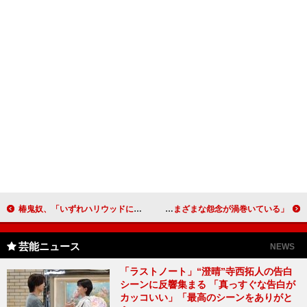
椿鬼奴、「いずれハリウッドに進出したい」 「桃井かおりさんに憧れている」
杉村太蔵、政治評論家から映画評論家に転身？！ 「永田町にはさまざまな怨念が渦巻いている」
芸能ニュース
NEWS
「ラストノート」“澄晴”寺西拓人の告白
シーンに反響集まる 「真っすぐな告白が
カッコいい」「最高のシーンをありがと