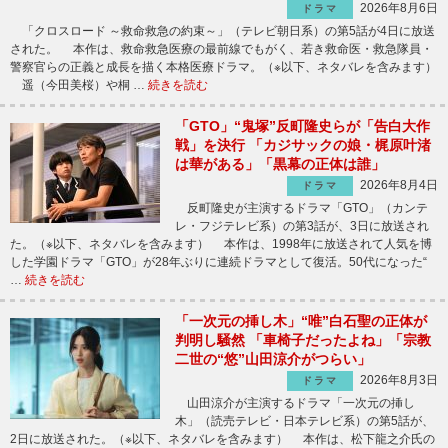
2026年8月6日
ドラマ
「クロスロード ～救命救急の約束～」（テレビ朝日系）の第5話が4日に放送
された。 本作は、救命救急医療の最前線でもがく、若き救命医・救急隊員・
警察官らの正義と成長を描く本格医療ドラマ。（※以下、ネタバレを含みます）
遥（今田美桜）や桐 …
続きを読む
「GTO」“鬼塚”反町隆史らが「告白大作
戦」を決行 「カジサックの娘・梶原叶渚
は華がある」「黒幕の正体は誰」
2026年8月4日
ドラマ
反町隆史が主演するドラマ「GTO」（カンテ
レ・フジテレビ系）の第3話が、3日に放送され
た。（※以下、ネタバレを含みます） 本作は、1998年に放送されて人気を博
した学園ドラマ「GTO」が28年ぶりに連続ドラマとして復活。50代になった“
…
続きを読む
「一次元の挿し木」“唯”白石聖の正体が
判明し騒然 「車椅子だったよね」「宗教
二世の“悠”山田涼介がつらい」
2026年8月3日
ドラマ
山田涼介が主演するドラマ「一次元の挿し
木」（読売テレビ・日本テレビ系）の第5話が、
2日に放送された。（※以下、ネタバレを含みます） 本作は、松下龍之介氏の