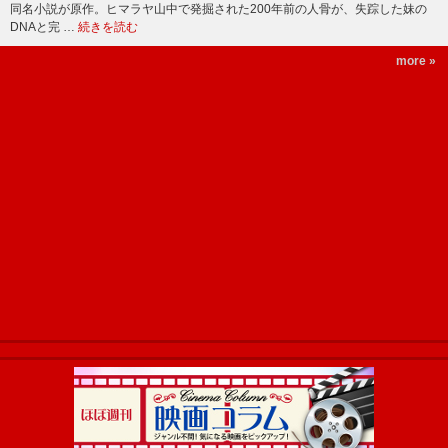
同名小説が原作。ヒマラヤ山中で発掘された200年前の人骨が、失踪した妹の
DNAと完 …
続きを読む
more »