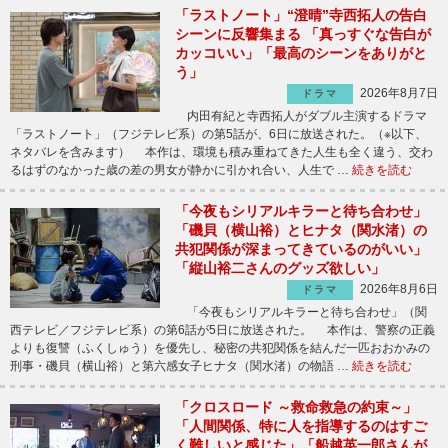
「ラストノート」“澄晴”寺西拓人の告白
シーンに反響集まる 「真っすぐな告白が
カッコいい」「最高のシーンをありがと
う」
2026年8月7日
ドラマ
内田有紀と寺西拓人がダブル主演するドラマ
「ラストノート」（フジテレビ系）の第5話が、6日に放送された。（※以下、
ネタバレを含みます） 本作は、環境も積み重ねてきた人生も全く違う、交わ
るはずのなかった歳の差の男女が静かに引かれ合い、人生で …
続きを読む
「今夜もシリアルキラーと待ち合わせ」
「磯貝（横山裕）とヒナタ（関水渚）の
共犯関係が深まってきているのがいい」
「縦山裕二さんのグッズ欲しい」
2026年8月6日
ドラマ
「今夜もシリアルキラーと待ち合わせ」（関
西テレビ／フジテレビ系）の第6話が5日に放送された。 本作は、警察の正義
よりも復讐（ふくしゅう）を優先し、秘密の共犯関係を結んだ一匹おおかみの
刑事・磯貝（横山裕）と第六感女子ヒナタ（関水渚）の物語 …
続きを読む
「クロスロード ～救命救急の約束～」
「人間関係、特に人を指導するのはすご
く難しいと感じた」「船越英一郎さんが