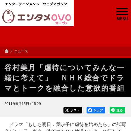
MENU
ニュース
谷村美月「虐待についてみんな一
緒に考えて」 ＮＨＫ総合でドラ
マとトークを融合した意欲的番組
2011年9月15日 / 15:29
ポスト
シェア
送る
ドラマ「もしも明日…我が子に虐待を始めたら」の試写