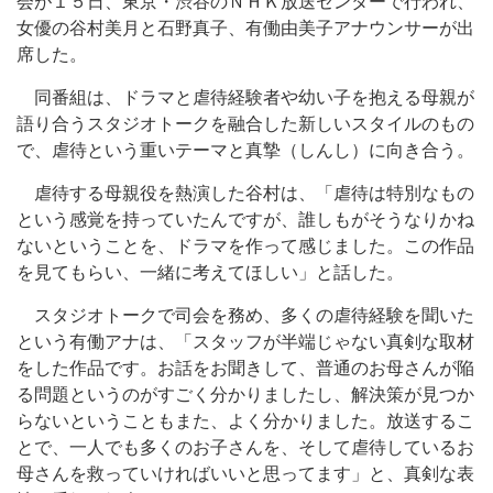
会が１５日、東京・渋谷のＮＨＫ放送センターで行われ、
女優の谷村美月と石野真子、有働由美子アナウンサーが出
席した。
同番組は、ドラマと虐待経験者や幼い子を抱える母親が
語り合うスタジオトークを融合した新しいスタイルのもの
で、虐待という重いテーマと真摯（しんし）に向き合う。
虐待する母親役を熱演した谷村は、「虐待は特別なもの
という感覚を持っていたんですが、誰しもがそうなりかね
ないということを、ドラマを作って感じました。この作品
を見てもらい、一緒に考えてほしい」と話した。
スタジオトークで司会を務め、多くの虐待経験を聞いた
という有働アナは、「スタッフが半端じゃない真剣な取材
をした作品です。お話をお聞きして、普通のお母さんが陥
る問題というのがすごく分かりましたし、解決策が見つか
らないということもまた、よく分かりました。放送するこ
とで、一人でも多くのお子さんを、そして虐待しているお
母さんを救っていければいいと思ってます」と、真剣な表