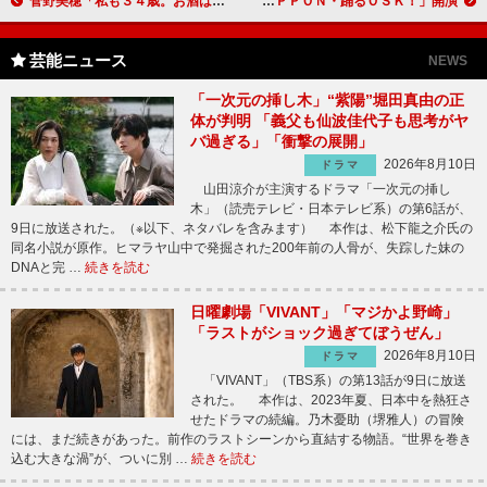
菅野美穂「私も３４歳。お酒は好き」 新ＣＭで角ハイボールを出すお店の新米店主に
ＯＳＫ日本歌劇団が、８年ぶりの東京公演！ 「桜ＮＩＰＰＯＮ・踊るＯＳＫ！」開演
芸能ニュース
NEWS
「一次元の挿し木」“紫陽”堀田真由の正
体が判明 「義父も仙波佳代子も思考がヤ
バ過ぎる」「衝撃の展開」
2026年8月10日
ドラマ
山田涼介が主演するドラマ「一次元の挿し
木」（読売テレビ・日本テレビ系）の第6話が、
9日に放送された。（※以下、ネタバレを含みます） 本作は、松下龍之介氏の
同名小説が原作。ヒマラヤ山中で発掘された200年前の人骨が、失踪した妹の
DNAと完 …
続きを読む
日曜劇場「VIVANT」「マジかよ野崎」
「ラストがショック過ぎてぼうぜん」
2026年8月10日
ドラマ
「VIVANT」（TBS系）の第13話が9日に放送
された。 本作は、2023年夏、日本中を熱狂さ
せたドラマの続編。乃木憂助（堺雅人）の冒険
には、まだ続きがあった。前作のラストシーンから直結する物語。“世界を巻き
込む大きな渦”が、ついに別 …
続きを読む