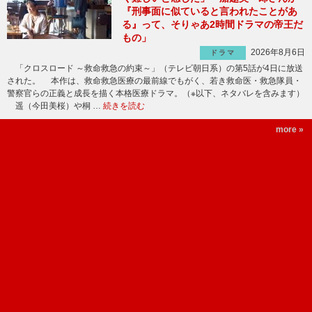
『刑事面に似ていると言われたことがあ
る』って、そりゃあ2時間ドラマの帝王だ
もの」
2026年8月6日
ドラマ
「クロスロード ～救命救急の約束～」（テレビ朝日系）の第5話が4日に放送
された。 本作は、救命救急医療の最前線でもがく、若き救命医・救急隊員・
警察官らの正義と成長を描く本格医療ドラマ。（※以下、ネタバレを含みます）
遥（今田美桜）や桐 …
続きを読む
more »