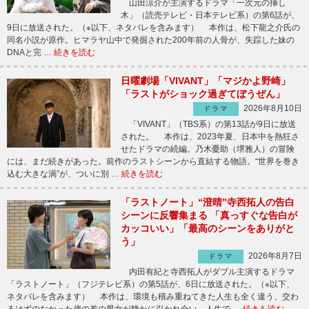
山田涼介が主演するドラマ「一次元の挿し
木」（読売テレビ・日本テレビ系）の第6話が、
9日に放送された。（※以下、ネタバレを含みます） 本作は、松下龍之介氏の
同名小説が原作。ヒマラヤ山中で発掘された200年前の人骨が、失踪した妹の
DNAと完 …
続きを読む
日曜劇場「VIVANT」「マジかよ野崎」
「ラストがショック過ぎてぼうぜん」
2026年8月10日
ドラマ
「VIVANT」（TBS系）の第13話が9日に放送
された。 本作は、2023年夏、日本中を熱狂さ
せたドラマの続編。乃木憂助（堺雅人）の冒険
には、まだ続きがあった。前作のラストシーンから直結する物語。“世界を巻き
込む大きな渦”が、ついに別 …
続きを読む
「ラストノート」“澄晴”寺西拓人の告白
シーンに反響集まる 「真っすぐな告白が
カッコいい」「最高のシーンをありがと
う」
2026年8月7日
ドラマ
内田有紀と寺西拓人がダブル主演するドラマ
「ラストノート」（フジテレビ系）の第5話が、6日に放送された。（※以下、
ネタバレを含みます） 本作は、環境も積み重ねてきた人生も全く違う、交わ
るはずのなかった歳の差の男女が静かに引かれ合い、人生で …
続きを読む