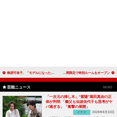
柳原可奈子、「モデルになった女性たちには見てほしくない」 初の単独ライブがＤＶＤに
韓国ドラマ「ドリームハイ」とホテルがコラボ 期間限定で特別ルームをオープン
芸能ニュース
NEWS
「一次元の挿し木」“紫陽”堀田真由の正
体が判明 「義父も仙波佳代子も思考がヤ
バ過ぎる」「衝撃の展開」
2026年8月10日
ドラマ