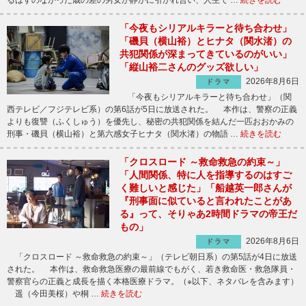
「今夜もシリアルキラーと待ち合わせ」
「磯貝（横山裕）とヒナタ（関水渚）の
共犯関係が深まってきているのがいい」
「縦山裕二さんのグッズ欲しい」
2026年8月6日
ドラマ
「今夜もシリアルキラーと待ち合わせ」（関
西テレビ／フジテレビ系）の第6話が5日に放送された。 本作は、警察の正義
よりも復讐（ふくしゅう）を優先し、秘密の共犯関係を結んだ一匹おおかみの
刑事・磯貝（横山裕）と第六感女子ヒナタ（関水渚）の物語 …
続きを読む
「クロスロード ～救命救急の約束～」
「人間関係、特に人を指導するのはすご
く難しいと感じた」「船越英一郎さんが
『刑事面に似ていると言われたことがあ
る』って、そりゃあ2時間ドラマの帝王だ
もの」
2026年8月6日
ドラマ
「クロスロード ～救命救急の約束～」（テレビ朝日系）の第5話が4日に放送
された。 本作は、救命救急医療の最前線でもがく、若き救命医・救急隊員・
警察官らの正義と成長を描く本格医療ドラマ。（※以下、ネタバレを含みます）
遥（今田美桜）や桐 …
続きを読む