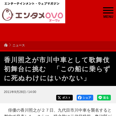
MENU
ニュース
香川照之が市川中車として歌舞伎
初舞台に挑む 「この船に乗らず
に死ぬわけにはいかない」
2011年9月28日 / 14:00
ポスト
シェア
送る
俳優の香川照之が２７日、九代目市川中車を襲名すると