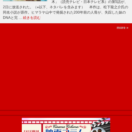
木」（読売テレビ・日本テレビ系）の第5話が、
2日に放送された。（※以下、ネタバレを含みます） 本作は、松下龍之介氏の
同名小説が原作。ヒマラヤ山中で発掘された200年前の人骨が、失踪した妹の
DNAと完 …
続きを読む
more »