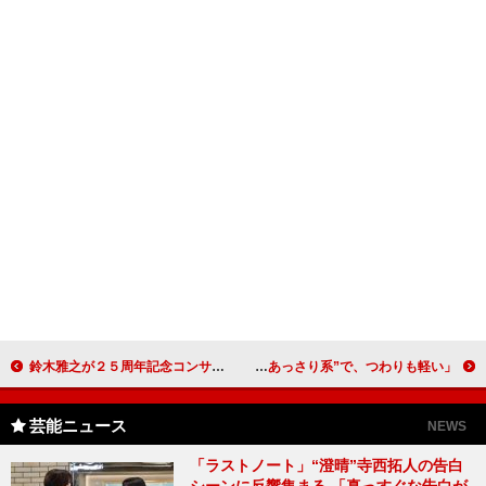
鈴木雅之が２５周年記念コンサートを開催 松下優也も駆け付け熱唱
藤本美貴、現在妊娠４カ月で出産予定は来年３月 「肉食より“あっさり系”で、つわりも軽い」
芸能ニュース
NEWS
「ラストノート」“澄晴”寺西拓人の告白
シーンに反響集まる 「真っすぐな告白が