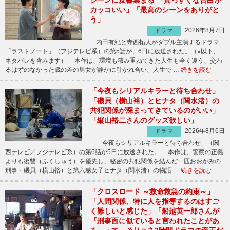
カッコいい」「最高のシーンをありがと
う」
2026年8月7日
ドラマ
内田有紀と寺西拓人がダブル主演するドラマ
「ラストノート」（フジテレビ系）の第5話が、6日に放送された。（※以下、
ネタバレを含みます） 本作は、環境も積み重ねてきた人生も全く違う、交わ
るはずのなかった歳の差の男女が静かに引かれ合い、人生で …
続きを読む
「今夜もシリアルキラーと待ち合わせ」
「磯貝（横山裕）とヒナタ（関水渚）の
共犯関係が深まってきているのがいい」
「縦山裕二さんのグッズ欲しい」
2026年8月6日
ドラマ
「今夜もシリアルキラーと待ち合わせ」（関
西テレビ／フジテレビ系）の第6話が5日に放送された。 本作は、警察の正義
よりも復讐（ふくしゅう）を優先し、秘密の共犯関係を結んだ一匹おおかみの
刑事・磯貝（横山裕）と第六感女子ヒナタ（関水渚）の物語 …
続きを読む
「クロスロード ～救命救急の約束～」
「人間関係、特に人を指導するのはすご
く難しいと感じた」「船越英一郎さんが
『刑事面に似ていると言われたことがあ