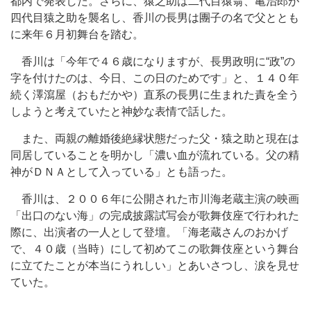
都内で発表した。さらに、猿之助は二代目猿翁、亀治郎が
四代目猿之助を襲名し、香川の長男は團子の名で父ととも
に来年６月初舞台を踏む。
香川は「今年で４６歳になりますが、長男政明に“政”の
字を付けたのは、今日、この日のためです」と、１４０年
続く澤瀉屋（おもだかや）直系の長男に生まれた責を全う
しようと考えていたと神妙な表情で話した。
また、両親の離婚後絶縁状態だった父・猿之助と現在は
同居していることを明かし「濃い血が流れている。父の精
神がＤＮＡとして入っている」とも語った。
香川は、２００６年に公開された市川海老蔵主演の映画
「出口のない海」の完成披露試写会が歌舞伎座で行われた
際に、出演者の一人として登壇。「海老蔵さんのおかげ
で、４０歳（当時）にして初めてこの歌舞伎座という舞台
に立てたことが本当にうれしい」とあいさつし、涙を見せ
ていた。