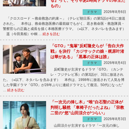
る』って、そりゃあ2時間ドラマの帝王だ
もの」
2026年8月6日
ドラマ
「クロスロード ～救命救急の約束～」（テレビ朝日系）の第5話が4日に放送
された。 本作は、救命救急医療の最前線でもがく、若き救命医・救急隊員・
警察官らの正義と成長を描く本格医療ドラマ。（※以下、ネタバレを含みます）
遥（今田美桜）や桐 …
続きを読む
「GTO」“鬼塚”反町隆史らが「告白大作
戦」を決行 「カジサックの娘・梶原叶渚
は華がある」「黒幕の正体は誰」
2026年8月4日
ドラマ
反町隆史が主演するドラマ「GTO」（カンテ
レ・フジテレビ系）の第3話が、3日に放送され
た。（※以下、ネタバレを含みます） 本作は、1998年に放送されて人気を博
した学園ドラマ「GTO」が28年ぶりに連続ドラマとして復活。50代になった“
…
続きを読む
「一次元の挿し木」“唯”白石聖の正体が
判明し騒然 「車椅子だったよね」「宗教
二世の“悠”山田涼介がつらい」
2026年8月3日
ドラマ
山田涼介が主演するドラマ「一次元の挿し