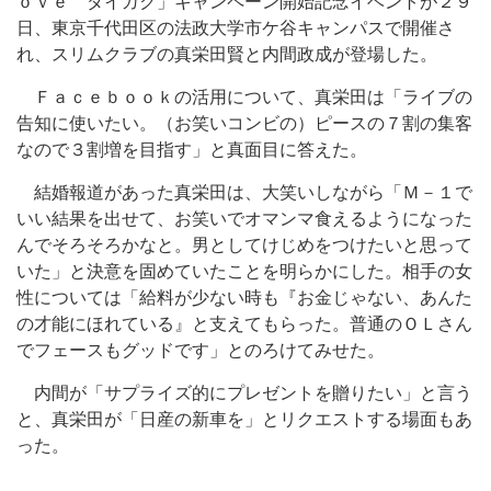
ｏｖｅ ダイガク」キャンペーン開始記念イベントが２９
日、東京千代田区の法政大学市ケ谷キャンパスで開催さ
れ、スリムクラブの真栄田賢と内間政成が登場した。
Ｆａｃｅｂｏｏｋの活用について、真栄田は「ライブの
告知に使いたい。（お笑いコンビの）ピースの７割の集客
なので３割増を目指す」と真面目に答えた。
結婚報道があった真栄田は、大笑いしながら「Ｍ－１で
いい結果を出せて、お笑いでオマンマ食えるようになった
んでそろそろかなと。男としてけじめをつけたいと思って
いた」と決意を固めていたことを明らかにした。相手の女
性については「給料が少ない時も『お金じゃない、あんた
の才能にほれている』と支えてもらった。普通のＯＬさん
でフェースもグッドです」とのろけてみせた。
内間が「サプライズ的にプレゼントを贈りたい」と言う
と、真栄田が「日産の新車を」とリクエストする場面もあ
った。