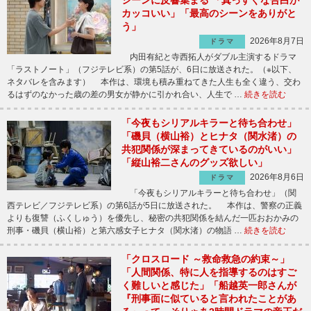
カッコいい」「最高のシーンをありがと
う」
2026年8月7日
ドラマ
内田有紀と寺西拓人がダブル主演するドラマ
「ラストノート」（フジテレビ系）の第5話が、6日に放送された。（※以下、
ネタバレを含みます） 本作は、環境も積み重ねてきた人生も全く違う、交わ
るはずのなかった歳の差の男女が静かに引かれ合い、人生で …
続きを読む
「今夜もシリアルキラーと待ち合わせ」
「磯貝（横山裕）とヒナタ（関水渚）の
共犯関係が深まってきているのがいい」
「縦山裕二さんのグッズ欲しい」
2026年8月6日
ドラマ
「今夜もシリアルキラーと待ち合わせ」（関
西テレビ／フジテレビ系）の第6話が5日に放送された。 本作は、警察の正義
よりも復讐（ふくしゅう）を優先し、秘密の共犯関係を結んだ一匹おおかみの
刑事・磯貝（横山裕）と第六感女子ヒナタ（関水渚）の物語 …
続きを読む
「クロスロード ～救命救急の約束～」
「人間関係、特に人を指導するのはすご
く難しいと感じた」「船越英一郎さんが
『刑事面に似ていると言われたことがあ