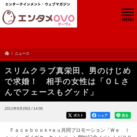
MENU
ニュース
スリムクラブ真栄田、男のけじめ
で求婚！ 相手の女性は「ＯＬさ
んでフェースもグッド」
2011年9月29日 / 14:00
ポスト
シェア
送る
Ｆａｃｅｂｏｏｋ×ａｕ共同プロモーション「Ｗｅ ｌ