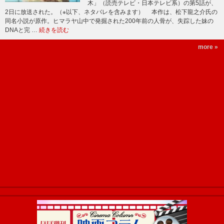
木」（読売テレビ・日本テレビ系）の第5話が、
2日に放送された。（※以下、ネタバレを含みます） 本作は、松下龍之介氏の
同名小説が原作。ヒマラヤ山中で発掘された200年前の人骨が、失踪した妹の
DNAと完 …
続きを読む
more »