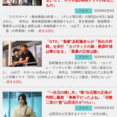
る』って、そりゃあ2時間ドラマの帝王だ
もの」
2026年8月6日
ドラマ
「クロスロード ～救命救急の約束～」（テレビ朝日系）の第5話が4日に放送
された。 本作は、救命救急医療の最前線でもがく、若き救命医・救急隊員・
警察官らの正義と成長を描く本格医療ドラマ。（※以下、ネタバレを含みます）
遥（今田美桜）や桐 …
続きを読む
「GTO」“鬼塚”反町隆史らが「告白大作
戦」を決行 「カジサックの娘・梶原叶渚
は華がある」「黒幕の正体は誰」
2026年8月4日
ドラマ
反町隆史が主演するドラマ「GTO」（カンテ
レ・フジテレビ系）の第3話が、3日に放送され
た。（※以下、ネタバレを含みます） 本作は、1998年に放送されて人気を博
した学園ドラマ「GTO」が28年ぶりに連続ドラマとして復活。50代になった“
…
続きを読む
「一次元の挿し木」“唯”白石聖の正体が
判明し騒然 「車椅子だったよね」「宗教
二世の“悠”山田涼介がつらい」
2026年8月3日
ドラマ
山田涼介が主演するドラマ「一次元の挿し