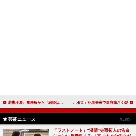
若槻千夏、事務所から「結婚は当分するな」 「ダブルシー」初の路面店が渋谷センター街に
高田純次と岡田圭右、伝説のユニット再結成！ ＤＶＤ「タカダオカダ２」記者発表で適当節さく裂
芸能ニュース
NEWS
「ラストノート」“澄晴”寺西拓人の告白
シーンに反響集まる 「真っすぐな告白が