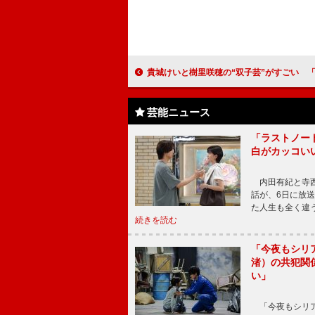
貴城けいと樹里咲穂の“双子芸”がすごい 「けいこが進むうちに動きが自
芸能ニュース
「ラストノー
白がカッコい
内田有紀と寺西
話が、6日に放
た人生も全く違
続きを読む
「今夜もシリ
渚）の共犯関
い」
「今夜もシリア