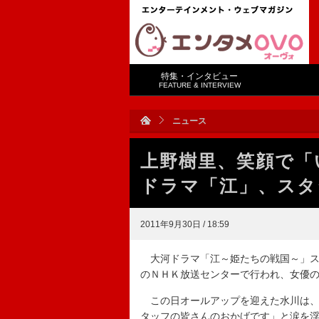
特集・インタビュー
FEATURE & INTERVIEW
ニュース
上野樹里、笑顔で「
ドラマ「江」、スタ
2011年9月30日 / 18:59
大河ドラマ「江～姫たちの戦国～」ス
のＮＨＫ放送センターで行われ、女優
この日オールアップを迎えた水川は、
タッフの皆さんのおかげです」と涙を