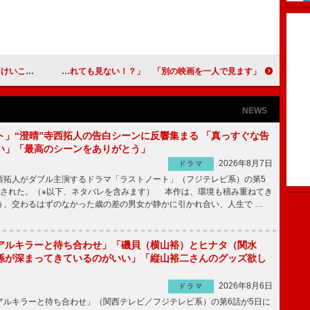
然になった」
加賀美セイラ、「彼氏にホラーを誘われても見ない！？」 「別の映画を一人で見ます」
NEWS
ト」“澄晴”寺西拓人の告白シーンに反響集まる 「真っすぐな告
い」「最高のシーンをありがとう」
2026年8月7日
ドラマ
拓人がダブル主演するドラマ「ラストノート」（フジテレビ系）の第5
送された。（※以下、ネタバレを含みます） 本作は、環境も積み重ねてき
う、交わるはずのなかった歳の差の男女が静かに引かれ合い、人生で …
アルキラーと待ち合わせ」「磯貝（横山裕）とヒナタ（関水
係が深まってきているのがいい」「縦山裕二さんのグッズ欲し
2026年8月6日
ドラマ
ルキラーと待ち合わせ」（関西テレビ／フジテレビ系）の第6話が5日に