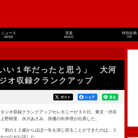
ニュース
音楽
特別企画
NEWS
MUSIC
PR
いい１年だったと思う」 大河
ジオ収録クランクアップ
ポスト
シェア
送る
タジオ収録クランクアップセレモニーが３０日、東京・渋谷
の上野樹里、水川あさみ、俳優の向井理が出席した。
「初の１２歳からほぼ一生を演じ切ることができたのは、ス
浮かべながら話した。