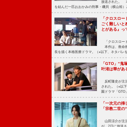
放送された。 
を結んだ一匹おおかみの刑事・磯貝（横山裕）
「クロスロー
ごく難しいと
とがある』っ
「クロスロード
本作は、救命救
長を描く本格医療ドラマ。（※以下、ネタバレ
「GTO」“
叶渚は華があ
反町隆史が主演
された。（※以
園ドラマ「GTO
「一次元の挿
「宗教二世の
山田涼介が主演
が、2日に放送