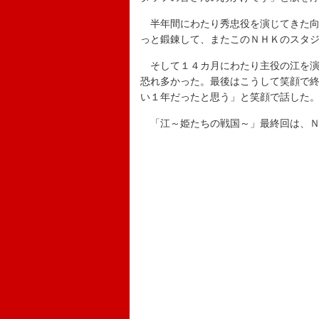
半年間にわたり秀忠役を演じてきた向
っと鍛錬して、またこのＮＨＫのスタ
そして１４カ月にわたり主役の江を演
恐れ多かった。最後はこうして笑顔で
い１年だったと思う」と笑顔で話した
「江～姫たちの戦国～」最終回は、Ｎ