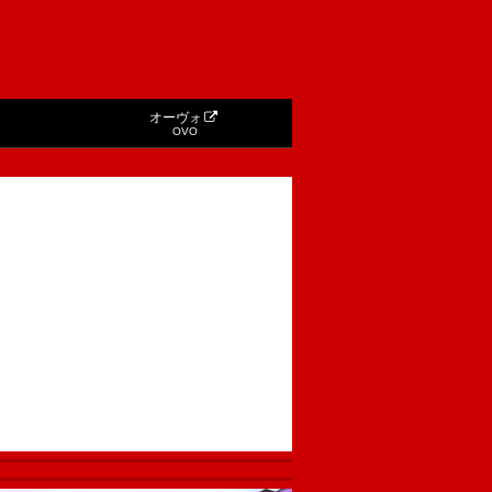
オーヴォ
OVO