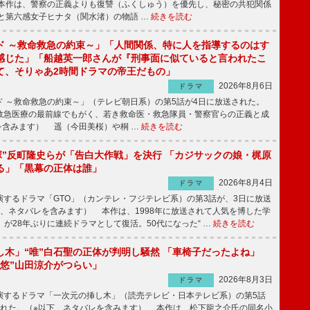
本作は、警察の正義よりも復讐（ふくしゅう）を優先し、秘密の共犯関係
と第六感女子ヒナタ（関水渚）の物語 …
続きを読む
ド ～救命救急の約束～」「人間関係、特に人を指導するのはす
感じた」「船越英一郎さんが『刑事面に似ていると言われたこ
て、そりゃあ2時間ドラマの帝王だもの」
2026年8月6日
ドラマ
 ～救命救急の約束～」（テレビ朝日系）の第5話が4日に放送された。
急医療の最前線でもがく、若き救命医・救急隊員・警察官らの正義と成
を含みます） 遥（今田美桜）や桐 …
続きを読む
鬼塚”反町隆史らが「告白大作戦」を決行 「カジサックの娘・梶原
る」「黒幕の正体は誰」
2026年8月4日
ドラマ
するドラマ「GTO」（カンテレ・フジテレビ系）の第3話が、3日に放送
下、ネタバレを含みます） 本作は、1998年に放送されて人気を博した学
」が28年ぶりに連続ドラマとして復活。50代になった“ …
続きを読む
し木」“唯”白石聖の正体が判明し騒然 「車椅子だったよね」
“悠”山田涼介がつらい」
2026年8月3日
ドラマ
するドラマ「一次元の挿し木」（読売テレビ・日本テレビ系）の第5話
された。（※以下、ネタバレを含みます） 本作は、松下龍之介氏の同名小