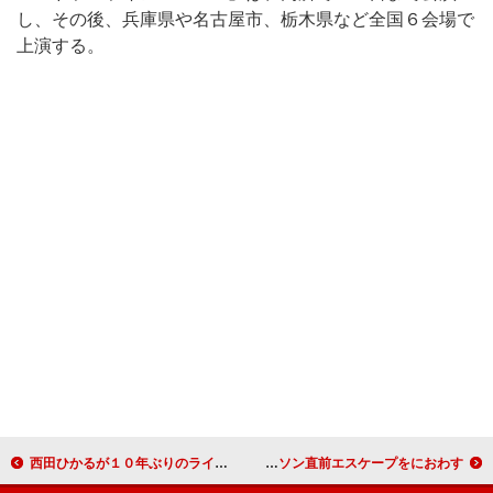
し、その後、兵庫県や名古屋市、栃木県など全国６会場で
上演する。
西田ひかるが１０年ぶりのライブ 「いろんなところがプニプニしてきたので…」
構想１０分で誕生した「ルパン三世」 徳光和夫、マラソン直前エスケープをにおわす