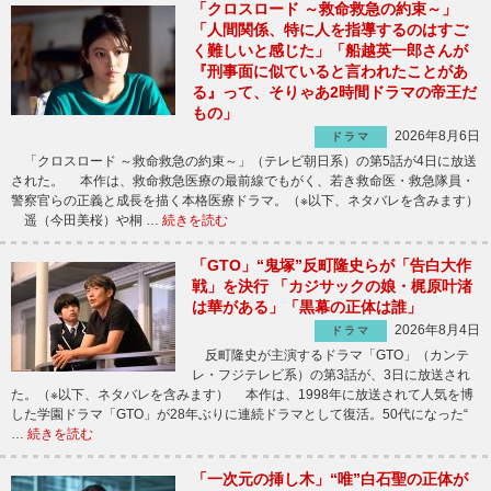
「クロスロード ～救命救急の約束～」
「人間関係、特に人を指導するのはすご
く難しいと感じた」「船越英一郎さんが
『刑事面に似ていると言われたことがあ
る』って、そりゃあ2時間ドラマの帝王だ
もの」
2026年8月6日
ドラマ
「クロスロード ～救命救急の約束～」（テレビ朝日系）の第5話が4日に放送
された。 本作は、救命救急医療の最前線でもがく、若き救命医・救急隊員・
警察官らの正義と成長を描く本格医療ドラマ。（※以下、ネタバレを含みます）
遥（今田美桜）や桐 …
続きを読む
「GTO」“鬼塚”反町隆史らが「告白大作
戦」を決行 「カジサックの娘・梶原叶渚
は華がある」「黒幕の正体は誰」
2026年8月4日
ドラマ
反町隆史が主演するドラマ「GTO」（カンテ
レ・フジテレビ系）の第3話が、3日に放送され
た。（※以下、ネタバレを含みます） 本作は、1998年に放送されて人気を博
した学園ドラマ「GTO」が28年ぶりに連続ドラマとして復活。50代になった“
…
続きを読む
「一次元の挿し木」“唯”白石聖の正体が