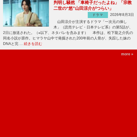
判明し騒然 「車椅子だったよね」「宗教
二世の“悠”山田涼介がつらい」
2026年8月3日
ドラマ
山田涼介が主演するドラマ「一次元の挿し
木」（読売テレビ・日本テレビ系）の第5話が、
2日に放送された。（※以下、ネタバレを含みます） 本作は、松下龍之介氏の
同名小説が原作。ヒマラヤ山中で発掘された200年前の人骨が、失踪した妹の
DNAと完 …
続きを読む
more »