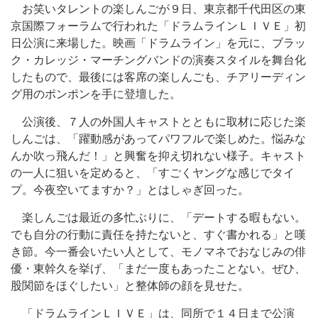
お笑いタレントの楽しんごが９日、東京都千代田区の東
京国際フォーラムで行われた「ドラムラインＬＩＶＥ」初
日公演に来場した。映画「ドラムライン」を元に、ブラッ
ク・カレッジ・マーチングバンドの演奏スタイルを舞台化
したもので、最後には客席の楽しんごも、チアリーディン
グ用のポンポンを手に登壇した。
公演後、７人の外国人キャストとともに取材に応じた楽
しんごは、「躍動感があってパワフルで楽しめた。悩みな
んか吹っ飛んだ！」と興奮を抑え切れない様子。キャスト
の一人に狙いを定めると、「すごくヤングな感じでタイ
プ。今夜空いてますか？」とはしゃぎ回った。
楽しんごは最近の多忙ぶりに、「デートする暇もない。
でも自分の行動に責任を持たないと、すぐ書かれる」と嘆
き節。今一番会いたい人として、モノマネでおなじみの俳
優・東幹久を挙げ、「まだ一度もあったことない。ぜひ、
股関節をほぐしたい」と整体師の顔を見せた。
「ドラムラインＬＩＶＥ」は、同所で１４日まで公演