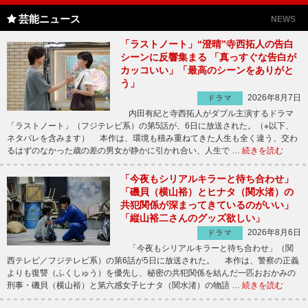
芸能ニュース
NEWS
「ラストノート」“澄晴”寺西拓人の告白
シーンに反響集まる 「真っすぐな告白が
カッコいい」「最高のシーンをありがと
う」
2026年8月7日
ドラマ
内田有紀と寺西拓人がダブル主演するドラマ
「ラストノート」（フジテレビ系）の第5話が、6日に放送された。（※以下、
ネタバレを含みます） 本作は、環境も積み重ねてきた人生も全く違う、交わ
るはずのなかった歳の差の男女が静かに引かれ合い、人生で …
続きを読む
「今夜もシリアルキラーと待ち合わせ」
「磯貝（横山裕）とヒナタ（関水渚）の
共犯関係が深まってきているのがいい」
「縦山裕二さんのグッズ欲しい」
2026年8月6日
ドラマ
「今夜もシリアルキラーと待ち合わせ」（関
西テレビ／フジテレビ系）の第6話が5日に放送された。 本作は、警察の正義
よりも復讐（ふくしゅう）を優先し、秘密の共犯関係を結んだ一匹おおかみの
刑事・磯貝（横山裕）と第六感女子ヒナタ（関水渚）の物語 …
続きを読む