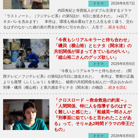
2026年8月7日
ドラマ
内田有紀と寺西拓人がダブル主演するドラマ
「ラストノート」（フジテレビ系）の第5話が、6日に放送された。（※以下、
ネタバレを含みます） 本作は、環境も積み重ねてきた人生も全く違う、交わ
るはずのなかった歳の差の男女が静かに引かれ合い、人生で …
続きを読む
「今夜もシリアルキラーと待ち合わせ」
「磯貝（横山裕）とヒナタ（関水渚）の
共犯関係が深まってきているのがいい」
「縦山裕二さんのグッズ欲しい」
2026年8月6日
ドラマ
「今夜もシリアルキラーと待ち合わせ」（関
西テレビ／フジテレビ系）の第6話が5日に放送された。 本作は、警察の正義
よりも復讐（ふくしゅう）を優先し、秘密の共犯関係を結んだ一匹おおかみの
刑事・磯貝（横山裕）と第六感女子ヒナタ（関水渚）の物語 …
続きを読む
「クロスロード ～救命救急の約束～」
「人間関係、特に人を指導するのはすご
く難しいと感じた」「船越英一郎さんが
『刑事面に似ていると言われたことがあ
る』って、そりゃあ2時間ドラマの帝王だ
もの」
2026年8月6日
ドラマ