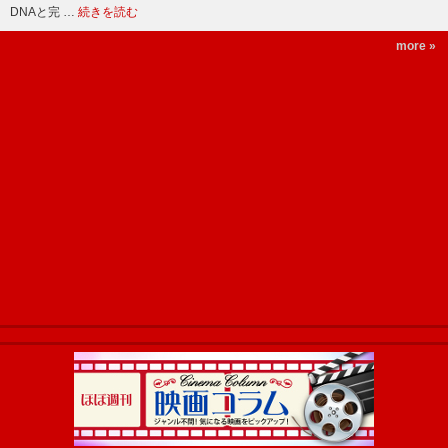
DNAと完 …
続きを読む
more »