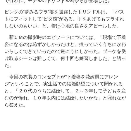
で行われ、モデルのトリンドル玲奈らが登場した。
ピンクの“夢みるブラ”姿を披露したトリンドルは、「バス
トにフィットして“ピタ感”がある。手をあげてもブラずれ
しないのもいい」と、着け心地の良さをアピールした。
新ＣＭの撮影時のエピソードについては、「現場で下着
姿になるのは恥ずかしかったけど、撮っていくうちにかわ
いらしくできていったので逆にうれしかった。ブーケを受
け取るシーンは難しくて、何十回も練習しました」と語っ
た。
今回の衣装のコンセプトが“下着姿を花嫁風にアレン
ジ”ということで、実生活での結婚願望について聞かれる
と、「２０代のうちに結婚して、２～３年して子どもを産
むのが憧れ。１０年以内には結婚したいかな」と照れなが
ら答えた。