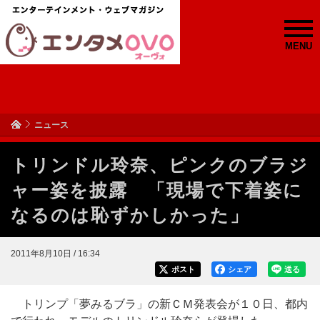
MENU
ニュース
トリンドル玲奈、ピンクのブラジ
ャー姿を披露 「現場で下着姿に
なるのは恥ずかしかった」
2011年8月10日 / 16:34
ポスト
シェア
送る
トリンプ「夢みるブラ」の新ＣＭ発表会が１０日、都内