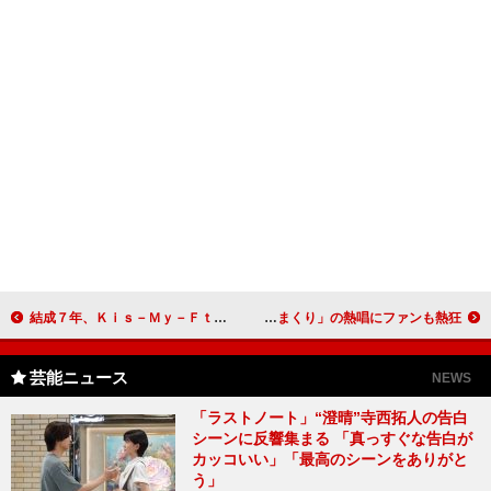
結成７年、Ｋｉｓ－Ｍｙ－Ｆｔ２がついにＣＤデビュー 北山宏光「キスマイで時代をつくる。一世風靡したい！」
ＳＣＡＮＤＡＬが歌舞伎町でゲリラライブ敢行！ 「テンション上がりまくり」の熱唱にファンも熱狂
芸能ニュース
NEWS
「ラストノート」“澄晴”寺西拓人の告白
シーンに反響集まる 「真っすぐな告白が
カッコいい」「最高のシーンをありがと
う」