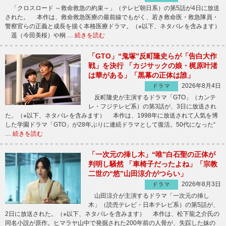
「クロスロード ～救命救急の約束～」（テレビ朝日系）の第5話が4日に放送
された。 本作は、救命救急医療の最前線でもがく、若き救命医・救急隊員・
警察官らの正義と成長を描く本格医療ドラマ。（※以下、ネタバレを含みます）
遥（今田美桜）や桐 …
続きを読む
「GTO」“鬼塚”反町隆史らが「告白大作
戦」を決行 「カジサックの娘・梶原叶渚
は華がある」「黒幕の正体は誰」
2026年8月4日
ドラマ
反町隆史が主演するドラマ「GTO」（カンテ
レ・フジテレビ系）の第3話が、3日に放送され
た。（※以下、ネタバレを含みます） 本作は、1998年に放送されて人気を博
した学園ドラマ「GTO」が28年ぶりに連続ドラマとして復活。50代になった“
…
続きを読む
「一次元の挿し木」“唯”白石聖の正体が
判明し騒然 「車椅子だったよね」「宗教
二世の“悠”山田涼介がつらい」
2026年8月3日
ドラマ
山田涼介が主演するドラマ「一次元の挿し
木」（読売テレビ・日本テレビ系）の第5話が、
2日に放送された。（※以下、ネタバレを含みます） 本作は、松下龍之介氏の
同名小説が原作。ヒマラヤ山中で発掘された200年前の人骨が、失踪した妹の