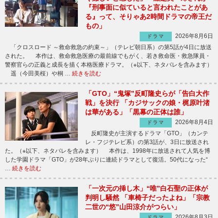
『刑事面に似ていると言われたことがあ
る』って、そりゃあ2時間ドラマの帝王だ
もの」
2026年8月6日
ドラマ
「クロスロード ～救命救急の約束～」（テレビ朝日系）の第5話が4日に放送
された。 本作は、救命救急医療の最前線でもがく、若き救命医・救急隊員・
警察官らの正義と成長を描く本格医療ドラマ。（※以下、ネタバレを含みます）
遥（今田美桜）や桐 …
続きを読む
「GTO」“鬼塚”反町隆史らが「告白大作
戦」を決行 「カジサックの娘・梶原叶渚
は華がある」「黒幕の正体は誰」
2026年8月4日
ドラマ
反町隆史が主演するドラマ「GTO」（カンテ
レ・フジテレビ系）の第3話が、3日に放送され
た。（※以下、ネタバレを含みます） 本作は、1998年に放送されて人気を博
した学園ドラマ「GTO」が28年ぶりに連続ドラマとして復活。50代になった“
…
続きを読む
「一次元の挿し木」“唯”白石聖の正体が
判明し騒然 「車椅子だったよね」「宗教
二世の“悠”山田涼介がつらい」
2026年8月3日
ドラマ