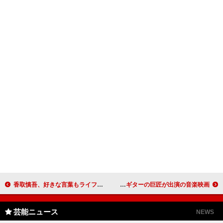
香取慎吾、好きな言葉もライフワークもＳＭＡＰ！ ＥＣＣジュニアのイメージキャラクター４年目
日本を代表するギタリストがコメント エレクトリック・ギターの巨匠が出演の音楽映画
芸能ニュース
NEWS