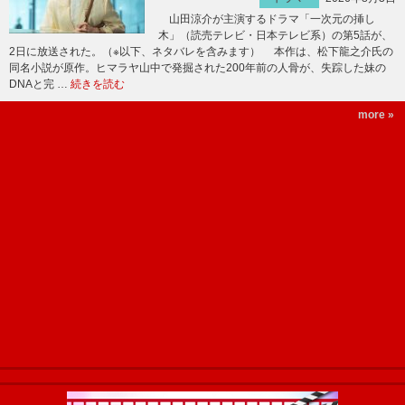
山田涼介が主演するドラマ「一次元の挿し
木」（読売テレビ・日本テレビ系）の第5話が、
2日に放送された。（※以下、ネタバレを含みます） 本作は、松下龍之介氏の
同名小説が原作。ヒマラヤ山中で発掘された200年前の人骨が、失踪した妹の
DNAと完 …
続きを読む
more »