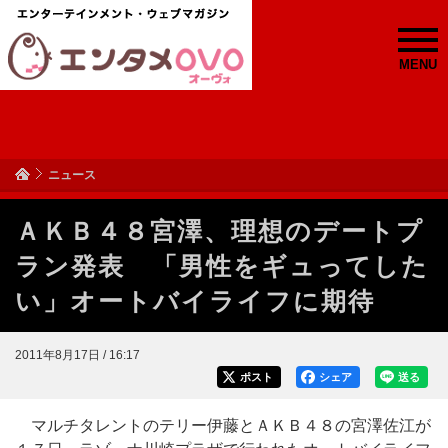
MENU
ニュース
ＡＫＢ４８宮澤、理想のデートプ
ラン発表 「男性をギュってした
い」オートバイライフに期待
2011年8月17日 / 16:17
ポスト
シェア
送る
マルチタレントのテリー伊藤とＡＫＢ４８の宮澤佐江が