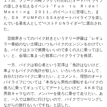
１７日、ラゾーナ川崎プラザで行われたオートバイライフ
の楽しさを伝えるイベント「Ｆｕｎ ｔｏ Ｒｉｄｅ！
Ｍｅｅｔｉｎｇ ２０１１」のイベントに登場した。ま
た、ＤＡ ＰＵＭＰのＩＳＳＡがオートバイライフを楽し
んでいる著名人として“ベストＦＵＮライダー”に選出され
た。
芸能界きってのバイク好きというテリー伊藤は「レギュ
ラー番組のない土曜はいつもバイクのエンジンをかけてい
る。バイクはエコで燃費もいいので多くの人に乗ってほし
い」と、会場に集まった観客にバイクライフを推奨。
一方、バイクは初心者という宮澤は「免許はないけど、
車よりもバイクの免許が欲しい。いろいろカスタムして、
自分だけのバイクに乗りたい」とコメント。理想のオート
バイライフについては「本当なら男性の運転するバイクの
後ろに乗ってギュってしてデートしたいけど、ＡＫＢでは
男前キャラなので、メンバーを後ろに乗せて走りたい。あ
と、一人では旅行に行けないので、バイクでツーリングし
ながらの旅行もいいですね」と話した。