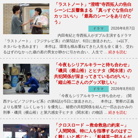
「ラストノート」“澄晴”寺西拓人の告白
シーンに反響集まる 「真っすぐな告白が
カッコいい」「最高のシーンをありがと
う」
2026年8月7日
ドラマ
内田有紀と寺西拓人がダブル主演するドラマ
「ラストノート」（フジテレビ系）の第5話が、6日に放送された。（※以下、
ネタバレを含みます） 本作は、環境も積み重ねてきた人生も全く違う、交わ
るはずのなかった歳の差の男女が静かに引かれ合い、人生で …
続きを読む
「今夜もシリアルキラーと待ち合わせ」
「磯貝（横山裕）とヒナタ（関水渚）の
共犯関係が深まってきているのがいい」
「縦山裕二さんのグッズ欲しい」
2026年8月6日
ドラマ
「今夜もシリアルキラーと待ち合わせ」（関
西テレビ／フジテレビ系）の第6話が5日に放送された。 本作は、警察の正義
よりも復讐（ふくしゅう）を優先し、秘密の共犯関係を結んだ一匹おおかみの
刑事・磯貝（横山裕）と第六感女子ヒナタ（関水渚）の物語 …
続きを読む
「クロスロード ～救命救急の約束～」
「人間関係、特に人を指導するのはすご
く難しいと感じた」「船越英一郎さんが