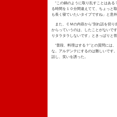
“この鍋のように取り乱すことはある？
る時間を１０分間違えてて、ちょっと
も長く寝ていたいタイプですね」と意
また、ＣＭの内容から“別れ話を切り出
からっていうのは、したことがないで
りタラタラしないです」ときっぱりと
“普段、料理はする？”との質問には、
な。アルデンテにするのは難しいです
話し、笑いを誘った。