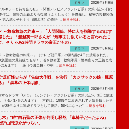
2026年8月6日
ドラマ
ルキラーと待ち合わせ」（関西テレビ／フジテレビ系）の第6話が5日に
本作は、警察の正義よりも復讐（ふくしゅう）を優先し、秘密の共犯関係
と第六感女子ヒナタ（関水渚）の物語 …
続きを読む
ド ～救命救急の約束～」「人間関係、特に人を指導するのはす
感じた」「船越英一郎さんが『刑事面に似ていると言われたこ
て、そりゃあ2時間ドラマの帝王だもの」
2026年8月6日
ドラマ
 ～救命救急の約束～」（テレビ朝日系）の第5話が4日に放送された。
急医療の最前線でもがく、若き救命医・救急隊員・警察官らの正義と成
を含みます） 遥（今田美桜）や桐 …
続きを読む
鬼塚”反町隆史らが「告白大作戦」を決行 「カジサックの娘・梶原
る」「黒幕の正体は誰」
2026年8月4日
ドラマ
するドラマ「GTO」（カンテレ・フジテレビ系）の第3話が、3日に放送
下、ネタバレを含みます） 本作は、1998年に放送されて人気を博した学
」が28年ぶりに連続ドラマとして復活。50代になった“ …
続きを読む
し木」“唯”白石聖の正体が判明し騒然 「車椅子だったよね」
“悠”山田涼介がつらい」
2026年8月3日