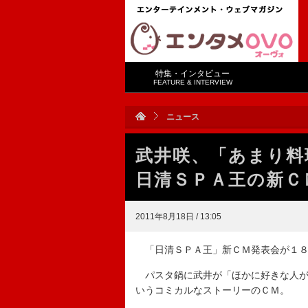
特集・インタビュー
FEATURE & INTERVIEW
ニュース
武井咲、「あまり
日清ＳＰＡ王の新Ｃ
2011年8月18日 / 13:05
「日清ＳＰＡ王」新ＣＭ発表会が１８
パスタ鍋に武井が「ほかに好きな人がで
いうコミカルなストーリーのＣＭ。