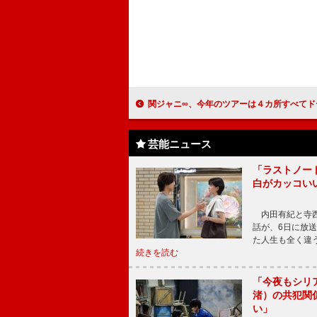
関ジャニ∞、今年のツアーは４カ所すべてドーム テレビ番組「関ジャニの仕分け∞」
芸能ニュース
「ラストノー
白がカッコい
内田有紀と寺西
話が、6日に放
た人生も全く違
続きを読む
「今夜もシリ
渚）の共犯関
い」