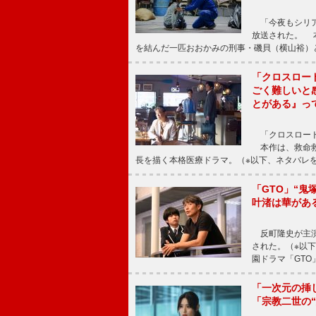
「今夜もシリア
放送された。 
を結んだ一匹おおかみの刑事・磯貝（横山裕）
「クロスロー
ごく難しいと
とがある』っ
「クロスロード
本作は、救命救
長を描く本格医療ドラマ。（※以下、ネタバレ
「GTO」“
叶渚は華があ
反町隆史が主演
された。（※以
園ドラマ「GTO
「一次元の挿
「宗教二世の