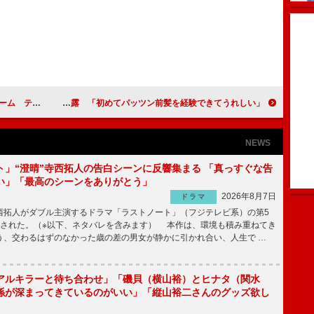
はゴールデン進出
田原俊彦の娘・綾乃美花、コスプレ姿を披露 「初めてパッツン前髪を経験できてうれしい」
NEWS
ト」“澄晴”寺西拓人の告白シーンに反響集まる 「真っすぐな告
い」「最高のシーンをありがとう」
2026年8月7日
ドラマ
拓人がダブル主演するドラマ「ラストノート」（フジテレビ系）の第5
送された。（※以下、ネタバレを含みます） 本作は、環境も積み重ねてき
う、交わるはずのなかった歳の差の男女が静かに引かれ合い、人生で …
アルキラーと待ち合わせ」「磯貝（横山裕）とヒナタ（関水
係が深まってきているのがいい」「縦山裕二さんのグッズ欲し