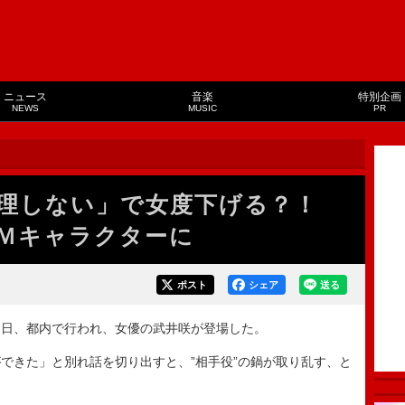
ニュース
音楽
特別企画
NEWS
MUSIC
PR
料理しない」で女度下げる？！
Ｍキャラクターに
ポスト
シェア
送る
日、都内で行われ、女優の武井咲が登場した。
きた」と別れ話を切り出すと、”相手役”の鍋が取り乱す、と