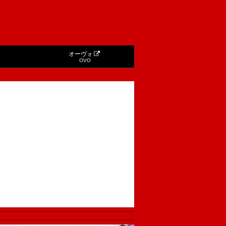
オーヴォ
OVO