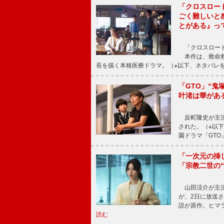
「クロスロー
ごく難しいと
とがある』っ
「クロスロード
本作は、救命救
長を描く本格医療ドラマ。（※以下、ネタバレ
「GTO」“
叶渚は華があ
反町隆史が主演
された。（※以
園ドラマ「GTO
「一次元の挿
「宗教二世の
山田涼介が主演
が、2日に放送
説が原作。ヒマラ
読む