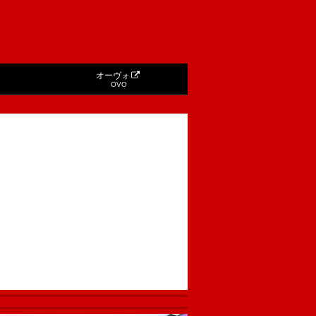
オーヴォ
OVO