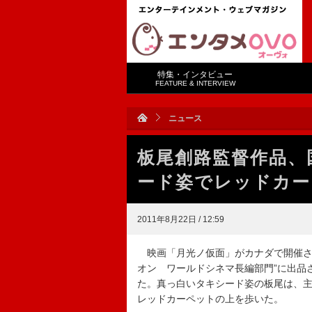
特集・インタビュー
FEATURE & INTERVIEW
ニュース
板尾創路監督作品、
ード姿でレッドカー
2011年8月22日 / 12:59
映画「月光ノ仮面」がカナダで開催さ
オン ワールドシネマ長編部門”に出品
た。真っ白いタキシード姿の板尾は、
レッドカーペットの上を歩いた。