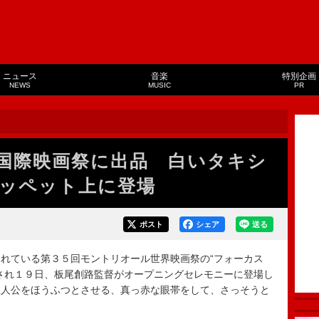
ニュース
音楽
特別企画
NEWS
MUSIC
PR
国際映画祭に出品 白いタキシ
ッペット上に登場
ポスト
シェア
送る
れている第３５回モントリオール世界映画祭の“フォーカス
され１９日、板尾創路監督がオープニングセレモニーに登場し
主人公をほうふつとさせる、真っ赤な眼帯をして、さっそうと