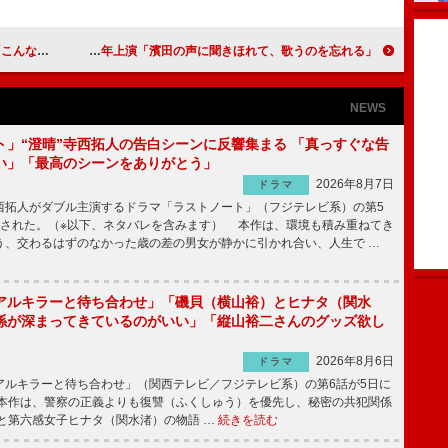
画のおかげ」
「濱田の声に聞きほれて、歌うのを忘れる」と田代 ミュージカル版「俺たちに明日はない」が来年上演
NEWS
ト」“澄晴”寺西拓人の告白シーンに反響集まる 「真っすぐな告
い」「最高のシーンをありがとう」
2026年8月7日
ドラマ
拓人がダブル主演するドラマ「ラストノート」（フジテレビ系）の第5
送された。（※以下、ネタバレを含みます） 本作は、環境も積み重ねてき
う、交わるはずのなかった歳の差の男女が静かに引かれ合い、人生で …
アルキラーと待ち合わせ」「磯貝（横山裕）とヒナタ（関水
係が深まってきているのがいい」「縦山裕二さんのグッズ欲し
2026年8月6日
ドラマ
ルキラーと待ち合わせ」（関西テレビ／フジテレビ系）の第6話が5日に
本作は、警察の正義よりも復讐（ふくしゅう）を優先し、秘密の共犯関係
と第六感女子ヒナタ（関水渚）の物語 …
続きを読む