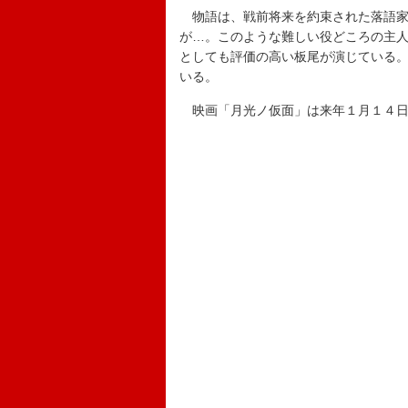
物語は、戦前将来を約束された落語家
が…。このような難しい役どころの主
としても評価の高い板尾が演じている
いる。
映画「月光ノ仮面」は来年１月１４日