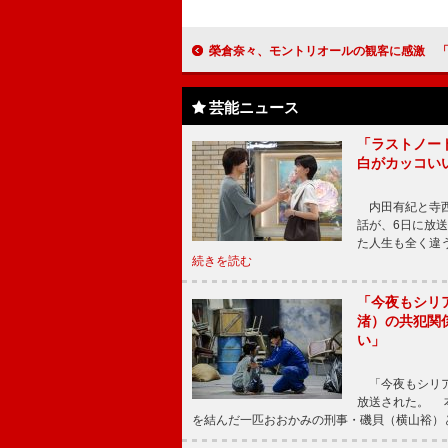
榮倉奈々、モントリオールの観客に感激 「こんな経験ができたのは、この映
芸能ニュース
「ラストノー
白がカッコい
内田有紀と寺西
話が、6日に放
た人生も全く違
続きを読む
「今夜もシリ
渚）の共犯関
い」
「今夜もシリア
放送された。 
を結んだ一匹おおかみの刑事・磯貝（横山裕）