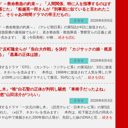
ド ～救命救急の約束～」「人間関係、特に人を指導するのはす
感じた」「船越英一郎さんが『刑事面に似ていると言われたこ
て、そりゃあ2時間ドラマの帝王だもの」
2026年8月6日
ドラマ
 ～救命救急の約束～」（テレビ朝日系）の第5話が4日に放送された。
急医療の最前線でもがく、若き救命医・救急隊員・警察官らの正義と成
を含みます） 遥（今田美桜）や桐 …
続きを読む
鬼塚”反町隆史らが「告白大作戦」を決行 「カジサックの娘・梶原
る」「黒幕の正体は誰」
2026年8月4日
ドラマ
するドラマ「GTO」（カンテレ・フジテレビ系）の第3話が、3日に放送
下、ネタバレを含みます） 本作は、1998年に放送されて人気を博した学
」が28年ぶりに連続ドラマとして復活。50代になった“ …
続きを読む
し木」“唯”白石聖の正体が判明し騒然 「車椅子だったよね」
“悠”山田涼介がつらい」
2026年8月3日
ドラマ
するドラマ「一次元の挿し木」（読売テレビ・日本テレビ系）の第5話
された。（※以下、ネタバレを含みます） 本作は、松下龍之介氏の同名小
ヤ山中で発掘された200年前の人骨が、失踪した妹のDNAと完 …
続きを