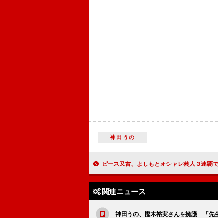
神田うの
ピース又吉、よしもとオシャレ芸人３連覇で殿堂入り 結婚報道のハライチ澤部を祝福「彼女はす
関連ニュース
神田うの、樫木裕実さんを擁護 「先