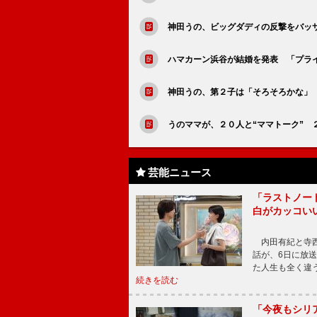
神田うの、ビッグダディの反撃をバッ
ハマカーン浜谷が結婚を発表 「プラ
神田うの、第２子は「そろそろかな」
うのママが、２０人と“ママトーク” 
芸能ニュース
「ラストノー
白がカッコい
内田有紀と寺西
話が、6日に放
た人生も全く違
続きを読む
「今夜もシリ