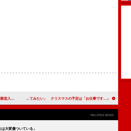
ごくかわいい」
上戸彩、銀座の街を「好きな人と歩いてみたい」 クリスマスの予定は「お仕事です…」
RELATED NEWS
生は大変傷ついている」