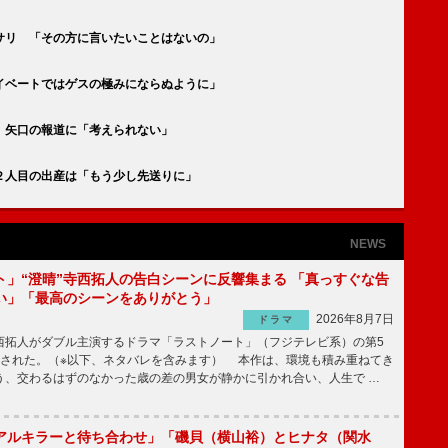
サリ 「その方に言いたいことはないの」
イベートではゲスの極みにならぬように」
 矢口の報道に「考えられない」
２人目の出産は「もう少し先送りに」
NEWS
ト」“澄晴”寺西拓人の告白シーンに反響集まる 「真っすぐな告
い」「最高のシーンをありがとう」
2026年8月7日
ドラマ
拓人がダブル主演するドラマ「ラストノート」（フジテレビ系）の第5
送された。（※以下、ネタバレを含みます） 本作は、環境も積み重ねてき
う、交わるはずのなかった歳の差の男女が静かに引かれ合い、人生で …
アルキラーと待ち合わせ」「磯貝（横山裕）とヒナタ（関水