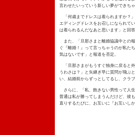
言わせたいっていう新しい夢ができち
「何歳までドレスは着られますか？」
エディングドレスをお召しになられて
は着られるんだなあと思います」と回
また、「旦那さまと離婚協議中との報
ぐ『離婚！』って言っちゃうのが私た
気はないです」と報道を否定。
「旦那さまがもうすぐ独身に戻ると外
うわさは？」と矢継ぎ早に質問が飛ぶ
い、結婚前からずっとしてるし、クラ
さらに、「私、飽きない男性って人生
普通は私が勝ってしまうんだけど、彼
直りするたびに、お互いに『お互いし