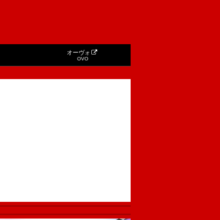
オーヴォ
OVO