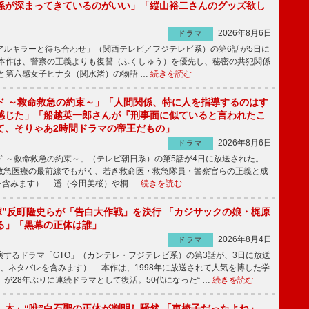
係が深まってきているのがいい」「縦山裕二さんのグッズ欲し
2026年8月6日
ドラマ
ルキラーと待ち合わせ」（関西テレビ／フジテレビ系）の第6話が5日に
本作は、警察の正義よりも復讐（ふくしゅう）を優先し、秘密の共犯関係
と第六感女子ヒナタ（関水渚）の物語 …
続きを読む
ド ～救命救急の約束～」「人間関係、特に人を指導するのはす
感じた」「船越英一郎さんが『刑事面に似ていると言われたこ
て、そりゃあ2時間ドラマの帝王だもの」
2026年8月6日
ドラマ
 ～救命救急の約束～」（テレビ朝日系）の第5話が4日に放送された。
急医療の最前線でもがく、若き救命医・救急隊員・警察官らの正義と成
を含みます） 遥（今田美桜）や桐 …
続きを読む
鬼塚”反町隆史らが「告白大作戦」を決行 「カジサックの娘・梶原
る」「黒幕の正体は誰」
2026年8月4日
ドラマ
するドラマ「GTO」（カンテレ・フジテレビ系）の第3話が、3日に放送
下、ネタバレを含みます） 本作は、1998年に放送されて人気を博した学
」が28年ぶりに連続ドラマとして復活。50代になった“ …
続きを読む
し木」“唯”白石聖の正体が判明し騒然 「車椅子だったよね」