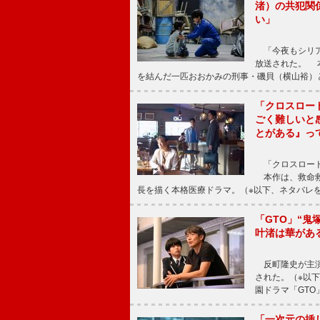
渚）の共犯関
い」
「今夜もシリア
放送された。 
を結んだ一匹おおかみの刑事・磯貝（横山裕）
「クロスロー
ごく難しいと
とがある』っ
「クロスロード
本作は、救命救
長を描く本格医療ドラマ。（※以下、ネタバレ
「GTO」“
叶渚は華があ
反町隆史が主演
された。（※以
園ドラマ「GTO
「一次元の挿