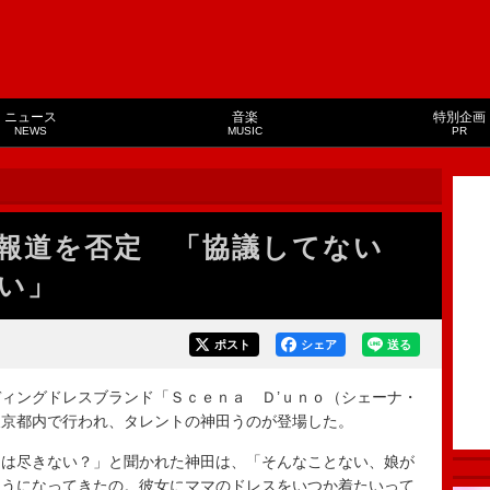
ニュース
音楽
特別企画
NEWS
MUSIC
PR
報道を否定 「協議してない
い」
ポスト
シェア
送る
ィングドレスブランド「Ｓｃｅｎａ Ｄ’ｕｎｏ（シェーナ・
東京都内で行われ、タレントの神田うのが登場した。
は尽きない？」と聞かれた神田は、「そんなことない、娘が
ようになってきたの。彼女にママのドレスをいつか着たいって