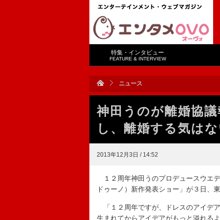
特集・インタビュー
FEATURE & INTERVIEW
ニュース
神田うのが離婚協議
し、離婚する気はな
2013年12月3日 / 14:52
１２周年神田うのプロデュースウエデ
ドゥーノ）新作発表ショー」が３日、
「１２周年ですが、ドレスのアイデア
生まれてからアイデアがもっと溢れる