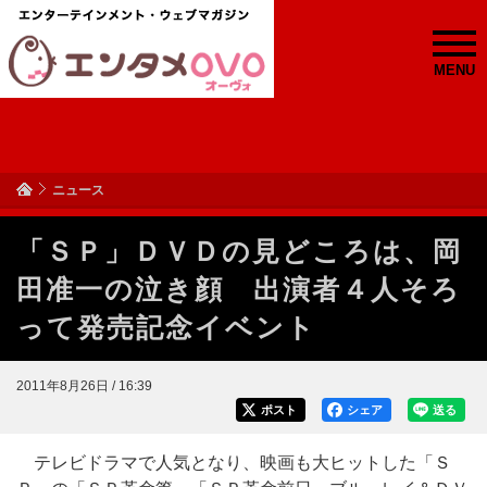
MENU
ニュース
「ＳＰ」ＤＶＤの見どころは、岡
田准一の泣き顔 出演者４人そろ
って発売記念イベント
2011年8月26日 / 16:39
ポスト
シェア
送る
テレビドラマで人気となり、映画も大ヒットした「Ｓ