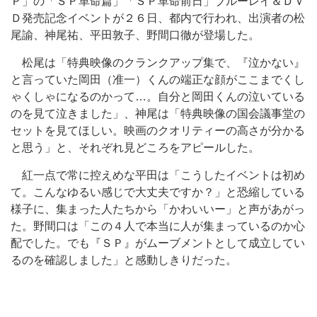
Ｐ」の「ＳＰ革命篇」「ＳＰ革命前日」ブルーレイ＆ＤＶ
Ｄ発売記念イベントが２６日、都内で行われ、出演者の松
尾諭、神尾祐、平田敦子、野間口徹が登場した。
松尾は「特典映像のクランクアップ集で、『泣かない』
と言っていた岡田（准一）くんの端正な顔がここまでくし
ゃくしゃになるのかって…。自分と岡田くんの泣いている
のを見て泣きました」、神尾は「特典映像の国会議事堂の
セットを見てほしい。映画のクオリティーの高さが分かる
と思う」と、それぞれ見どころをアピールした。
紅一点で常に控えめな平田は「こうしたイベントは初め
て。こんなゆるい感じで大丈夫ですか？」と恐縮している
様子に、集まった人たちから「かわいいー」と声があがっ
た。野間口は「この４人で本当に人が集まっているのか心
配でした。でも『ＳＰ』がムーブメントとして成立してい
るのを確認しました」と感動しきりだった。