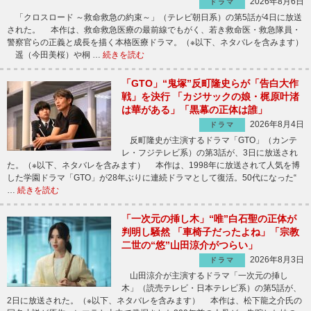
2026年8月6日
ドラマ
「クロスロード ～救命救急の約束～」（テレビ朝日系）の第5話が4日に放送
された。 本作は、救命救急医療の最前線でもがく、若き救命医・救急隊員・
警察官らの正義と成長を描く本格医療ドラマ。（※以下、ネタバレを含みます）
遥（今田美桜）や桐 …
続きを読む
「GTO」“鬼塚”反町隆史らが「告白大作
戦」を決行 「カジサックの娘・梶原叶渚
は華がある」「黒幕の正体は誰」
2026年8月4日
ドラマ
反町隆史が主演するドラマ「GTO」（カンテ
レ・フジテレビ系）の第3話が、3日に放送され
た。（※以下、ネタバレを含みます） 本作は、1998年に放送されて人気を博
した学園ドラマ「GTO」が28年ぶりに連続ドラマとして復活。50代になった“
…
続きを読む
「一次元の挿し木」“唯”白石聖の正体が
判明し騒然 「車椅子だったよね」「宗教
二世の“悠”山田涼介がつらい」
2026年8月3日
ドラマ
山田涼介が主演するドラマ「一次元の挿し
木」（読売テレビ・日本テレビ系）の第5話が、
2日に放送された。（※以下、ネタバレを含みます） 本作は、松下龍之介氏の