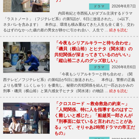
2026年8月7日
ドラマ
内田有紀と寺西拓人がダブル主演するドラマ
「ラストノート」（フジテレビ系）の第5話が、6日に放送された。（※以下、
ネタバレを含みます） 本作は、環境も積み重ねてきた人生も全く違う、交わ
るはずのなかった歳の差の男女が静かに引かれ合い、人生で …
続きを読む
「今夜もシリアルキラーと待ち合わせ」
「磯貝（横山裕）とヒナタ（関水渚）の
共犯関係が深まってきているのがいい」
「縦山裕二さんのグッズ欲しい」
2026年8月6日
ドラマ
「今夜もシリアルキラーと待ち合わせ」（関
西テレビ／フジテレビ系）の第6話が5日に放送された。 本作は、警察の正義
よりも復讐（ふくしゅう）を優先し、秘密の共犯関係を結んだ一匹おおかみの
刑事・磯貝（横山裕）と第六感女子ヒナタ（関水渚）の物語 …
続きを読む
「クロスロード ～救命救急の約束～」
「人間関係、特に人を指導するのはすご
く難しいと感じた」「船越英一郎さんが
『刑事面に似ていると言われたことがあ
る』って、そりゃあ2時間ドラマの帝王だ
もの」