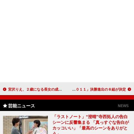
宮沢りえ、２歳になる長女の成長ぶり語る ２人目は「できたらできたでいいなと思う」
ＴＫＯ木下、「優勝できなかったら松竹を辞める」 「キングオブコント２０１１」決勝進出の８組が決定
芸能ニュース
NEWS
「ラストノート」“澄晴”寺西拓人の告白
シーンに反響集まる 「真っすぐな告白が
カッコいい」「最高のシーンをありがと
う」