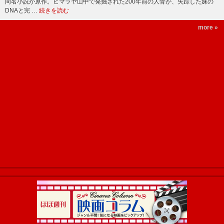
同名小説が原作。ヒマラヤ山中で発掘された200年前の人骨が、失踪した妹の
DNAと完 …
続きを読む
more »