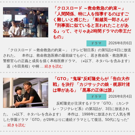
「クロスロード ～救命救急の約束～」
「人間関係、特に人を指導するのはすご
く難しいと感じた」「船越英一郎さんが
『刑事面に似ていると言われたことがあ
る』って、そりゃあ2時間ドラマの帝王だ
もの」
2026年8月6日
ドラマ
「クロスロード ～救命救急の約束～」（テレビ朝日系）の第5話が4日に放送
された。 本作は、救命救急医療の最前線でもがく、若き救命医・救急隊員・
警察官らの正義と成長を描く本格医療ドラマ。（※以下、ネタバレを含みます）
遥（今田美桜）や桐 …
続きを読む
「GTO」“鬼塚”反町隆史らが「告白大作
戦」を決行 「カジサックの娘・梶原叶渚
は華がある」「黒幕の正体は誰」
2026年8月4日
ドラマ
反町隆史が主演するドラマ「GTO」（カンテ
レ・フジテレビ系）の第3話が、3日に放送され
た。（※以下、ネタバレを含みます） 本作は、1998年に放送されて人気を博
した学園ドラマ「GTO」が28年ぶりに連続ドラマとして復活。50代になった“
…
続きを読む