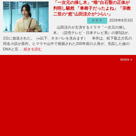
「一次元の挿し木」“唯”白石聖の正体が
判明し騒然 「車椅子だったよね」「宗教
二世の“悠”山田涼介がつらい」
2026年8月3日
ドラマ
山田涼介が主演するドラマ「一次元の挿し
木」（読売テレビ・日本テレビ系）の第5話が、
2日に放送された。（※以下、ネタバレを含みます） 本作は、松下龍之介氏の
同名小説が原作。ヒマラヤ山中で発掘された200年前の人骨が、失踪した妹の
DNAと完 …
続きを読む
more »