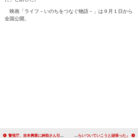
映画「ライフ－いのちをつなぐ物語－」は９月１日から
全国公開。
警視庁、吉本興業に紳助さん引退の経緯説明求める 黒い交際の全容、明らかになるか？
荒井敦史が「メサイア」でアクションに挑戦 「ほかの３人に食らいついていこうと頑張った」