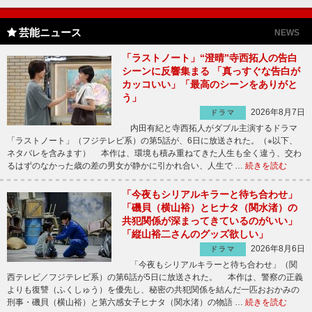
芸能ニュース
NEWS
「ラストノート」“澄晴”寺西拓人の告白
シーンに反響集まる 「真っすぐな告白が
カッコいい」「最高のシーンをありがと
う」
2026年8月7日
ドラマ
内田有紀と寺西拓人がダブル主演するドラマ
「ラストノート」（フジテレビ系）の第5話が、6日に放送された。（※以下、
ネタバレを含みます） 本作は、環境も積み重ねてきた人生も全く違う、交わ
るはずのなかった歳の差の男女が静かに引かれ合い、人生で …
続きを読む
「今夜もシリアルキラーと待ち合わせ」
「磯貝（横山裕）とヒナタ（関水渚）の
共犯関係が深まってきているのがいい」
「縦山裕二さんのグッズ欲しい」
2026年8月6日
ドラマ
「今夜もシリアルキラーと待ち合わせ」（関
西テレビ／フジテレビ系）の第6話が5日に放送された。 本作は、警察の正義
よりも復讐（ふくしゅう）を優先し、秘密の共犯関係を結んだ一匹おおかみの
刑事・磯貝（横山裕）と第六感女子ヒナタ（関水渚）の物語 …
続きを読む