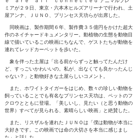
ｅ ａｒｅ ａｌｌ ｃｏｎｎｅｃｔｅｄ”アニマルプレ
ミアが２９日、東京・六本木ヒルズアリーナで行われ、土
屋アンナ、ＪＵＮＯ、プリンセス天功らが出席した。
同映画は、製作期間６年、製作費３５億円をかけた超大
作のネイチャードキュメンタリー。動植物の生態を動物目
線で描いているこの映画にちなんで、ゲストたちが動物を
連れてレッドカーペットを歩いた。
象を伴った土屋は「出る前からずっと触ってたんだけ
ど、すっごいかわいいの。私が、出なくても良かったんじ
ゃない？」と動物好きな土屋らしいコメント。
また、ホワイトタイガーをはじめ、数々の珍しい動物を
飼っていることでも有名なプリンセス天功は、ペットのフ
クロウとともに登場。「美しいし、見たい（と思う動物の
世界）すべてが見られる、素晴らしい映画」と絶賛した。
また、リスザルを連れたＪＵＮＯは「僕は動物が本当に
大好きです。この映画では命の大切さを本当に感じまし
た」と話した。