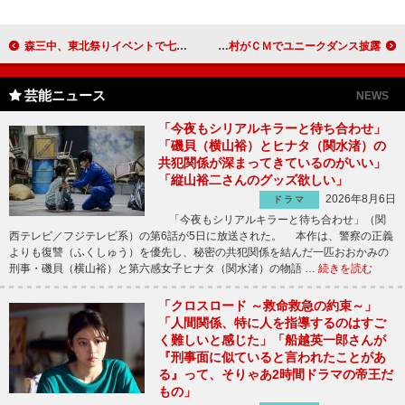
森三中、東北祭りイベントで七夕に願いを 平原綾香は「歌える場所があることに感謝」
相武紗季に西村雅彦が「君はかわいい日本代表」とラブコール 谷原、相武、西村がＣＭでユニークダンス披露
芸能ニュース
NEWS
「今夜もシリアルキラーと待ち合わせ」
「磯貝（横山裕）とヒナタ（関水渚）の
共犯関係が深まってきているのがいい」
「縦山裕二さんのグッズ欲しい」
2026年8月6日
ドラマ
「今夜もシリアルキラーと待ち合わせ」（関
西テレビ／フジテレビ系）の第6話が5日に放送された。 本作は、警察の正義
よりも復讐（ふくしゅう）を優先し、秘密の共犯関係を結んだ一匹おおかみの
刑事・磯貝（横山裕）と第六感女子ヒナタ（関水渚）の物語 …
続きを読む
「クロスロード ～救命救急の約束～」
「人間関係、特に人を指導するのはすご
く難しいと感じた」「船越英一郎さんが
『刑事面に似ていると言われたことがあ
る』って、そりゃあ2時間ドラマの帝王だ
もの」