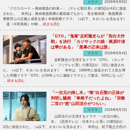
2026年8月6日
ドラマ
「クロスロード ～救命救急の約束～」（テレビ朝日系）の第5話が4日に放送
された。 本作は、救命救急医療の最前線でもがく、若き救命医・救急隊員・
警察官らの正義と成長を描く本格医療ドラマ。（※以下、ネタバレを含みます）
遥（今田美桜）や桐 …
続きを読む
「GTO」“鬼塚”反町隆史らが「告白大作
戦」を決行 「カジサックの娘・梶原叶渚
は華がある」「黒幕の正体は誰」
2026年8月4日
ドラマ
反町隆史が主演するドラマ「GTO」（カンテ
レ・フジテレビ系）の第3話が、3日に放送され
た。（※以下、ネタバレを含みます） 本作は、1998年に放送されて人気を博
した学園ドラマ「GTO」が28年ぶりに連続ドラマとして復活。50代になった“
…
続きを読む
「一次元の挿し木」“唯”白石聖の正体が
判明し騒然 「車椅子だったよね」「宗教
二世の“悠”山田涼介がつらい」
2026年8月3日
ドラマ
山田涼介が主演するドラマ「一次元の挿し
木」（読売テレビ・日本テレビ系）の第5話が、
2日に放送された。（※以下、ネタバレを含みます） 本作は、松下龍之介氏の