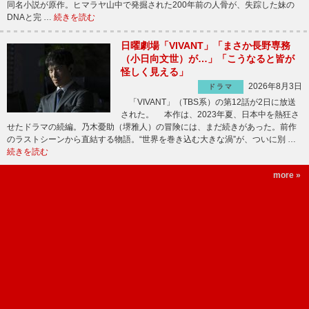
同名小説が原作。ヒマラヤ山中で発掘された200年前の人骨が、失踪した妹の
DNAと完 …
続きを読む
日曜劇場「VIVANT」「まさか長野専務
（小日向文世）が…」「こうなると皆が
怪しく見える」
2026年8月3日
ドラマ
「VIVANT」（TBS系）の第12話が2日に放送
された。 本作は、2023年夏、日本中を熱狂さ
せたドラマの続編。乃木憂助（堺雅人）の冒険には、まだ続きがあった。前作
のラストシーンから直結する物語。“世界を巻き込む大きな渦”が、ついに別 …
続きを読む
more »