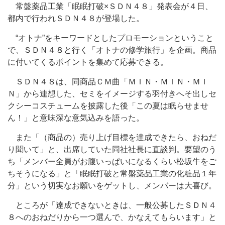
常盤薬品工業「眠眠打破×ＳＤＮ４８」発表会が４日、
都内で行われＳＤＮ４８が登場した。
“オトナ”をキーワードとしたプロモーションということ
で、ＳＤＮ４８と行く「オトナの修学旅行」を企画。商品
に付いてくるポイントを集めて応募できる。
ＳＤＮ４８は、同商品ＣＭ曲「ＭＩＮ・ＭＩＮ・ＭＩ
Ｎ」から連想した、セミをイメージする羽付きへそ出しセ
クシーコスチュームを披露した後「この夏は眠らせませ
ん！」と意味深な意気込みを語った。
また「（商品の）売り上げ目標を達成できたら、おねだ
り聞いて」と、出席していた同社社長に直談判。要望のう
ち「メンバー全員がお腹いっぱいになるくらい松坂牛をご
ちそうになる」と「眠眠打破と常盤薬品工業の化粧品１年
分」という切実なお願いをゲットし、メンバーは大喜び。
ところが「達成できないときは、一般公募したＳＤＮ４
８へのおねだりから一つ選んで、かなえてもらいます」と