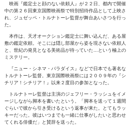
映画『鑑定士と顔のない依頼人』が２２日、都内で開催
中の第２６回東京国際映画祭で特別招待作品として上映さ
れ、ジュゼッペ・トルナトーレ監督が舞台あいさつを行っ
た。
本作は、天才オークション鑑定士に舞い込んだ、ある屋
敷の鑑定依頼。そこには隠し部屋から姿を現さない依頼人
と、世紀の発見となる美術品が待っていた…という極上の
ミステリー。
『ニュー・シネマ・パラダイス』などで日本でも著名な
トルナトーレ監督。東京国際映画祭には２００９年の『シ
チリア！シチリア！』以来２度目の参加となった。
トルナトーレ監督は主演のジェフリー・ラッシュをイメ
ージしながら脚本を書いたという。「脚本を送って１週間
ぐらいで彼から引き受けるという返事が来た。とてもラッ
キーだった。彼はいつまでも一緒に仕事がしたいと思わせ
てくれる俳優だ」と賛辞を送った。