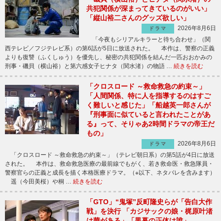
共犯関係が深まってきているのがいい」
「縦山裕二さんのグッズ欲しい」
2026年8月6日
ドラマ
「今夜もシリアルキラーと待ち合わせ」（関
西テレビ／フジテレビ系）の第6話が5日に放送された。 本作は、警察の正義
よりも復讐（ふくしゅう）を優先し、秘密の共犯関係を結んだ一匹おおかみの
刑事・磯貝（横山裕）と第六感女子ヒナタ（関水渚）の物語 …
続きを読む
「クロスロード ～救命救急の約束～」
「人間関係、特に人を指導するのはすご
く難しいと感じた」「船越英一郎さんが
『刑事面に似ていると言われたことがあ
る』って、そりゃあ2時間ドラマの帝王だ
もの」
2026年8月6日
ドラマ
「クロスロード ～救命救急の約束～」（テレビ朝日系）の第5話が4日に放送
された。 本作は、救命救急医療の最前線でもがく、若き救命医・救急隊員・
警察官らの正義と成長を描く本格医療ドラマ。（※以下、ネタバレを含みます）
遥（今田美桜）や桐 …
続きを読む
「GTO」“鬼塚”反町隆史らが「告白大作
戦」を決行 「カジサックの娘・梶原叶渚
は華がある」「黒幕の正体は誰」