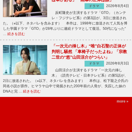
2026年8月4日
ドラマ
反町隆史が主演するドラマ「GTO」（カンテ
レ・フジテレビ系）の第3話が、3日に放送され
た。（※以下、ネタバレを含みます） 本作は、1998年に放送されて人気を博
した学園ドラマ「GTO」が28年ぶりに連続ドラマとして復活。50代になった“
…
続きを読む
「一次元の挿し木」“唯”白石聖の正体が
判明し騒然 「車椅子だったよね」「宗教
二世の“悠”山田涼介がつらい」
2026年8月3日
ドラマ
山田涼介が主演するドラマ「一次元の挿し
木」（読売テレビ・日本テレビ系）の第5話が、
2日に放送された。（※以下、ネタバレを含みます） 本作は、松下龍之介氏の
同名小説が原作。ヒマラヤ山中で発掘された200年前の人骨が、失踪した妹の
DNAと完 …
続きを読む
more »