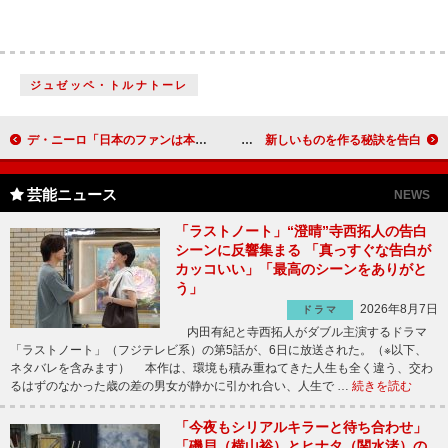
ジュゼッペ・トルナトーレ
デ・ニーロ「日本のファンは本当にマナーがいい」 『マラヴィータ』を引っ提げて来日
市川海老蔵、「心を鬼にして“やる”と決める」 新しいものを作る秘訣を告白
芸能ニュース
NEWS
「ラストノート」“澄晴”寺西拓人の告白
シーンに反響集まる 「真っすぐな告白が
カッコいい」「最高のシーンをありがと
う」
2026年8月7日
ドラマ
内田有紀と寺西拓人がダブル主演するドラマ
「ラストノート」（フジテレビ系）の第5話が、6日に放送された。（※以下、
ネタバレを含みます） 本作は、環境も積み重ねてきた人生も全く違う、交わ
るはずのなかった歳の差の男女が静かに引かれ合い、人生で …
続きを読む
「今夜もシリアルキラーと待ち合わせ」
「磯貝（横山裕）とヒナタ（関水渚）の