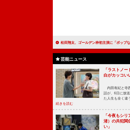
松田翔太、ゴールデン枠初主演に「ポップな作品」 「ドン★キホーテ」共演は高橋克実、成海
芸能ニュース
「ラストノー
白がカッコい
内田有紀と寺西
話が、6日に放
た人生も全く違
続きを読む
「今夜もシリ
渚）の共犯関
い」