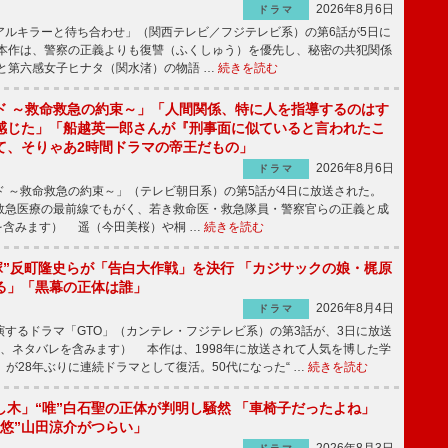
2026年8月6日
ドラマ
ルキラーと待ち合わせ」（関西テレビ／フジテレビ系）の第6話が5日に
本作は、警察の正義よりも復讐（ふくしゅう）を優先し、秘密の共犯関係
と第六感女子ヒナタ（関水渚）の物語 …
続きを読む
ド ～救命救急の約束～」「人間関係、特に人を指導するのはす
感じた」「船越英一郎さんが『刑事面に似ていると言われたこ
て、そりゃあ2時間ドラマの帝王だもの」
2026年8月6日
ドラマ
 ～救命救急の約束～」（テレビ朝日系）の第5話が4日に放送された。
急医療の最前線でもがく、若き救命医・救急隊員・警察官らの正義と成
を含みます） 遥（今田美桜）や桐 …
続きを読む
鬼塚”反町隆史らが「告白大作戦」を決行 「カジサックの娘・梶原
る」「黒幕の正体は誰」
2026年8月4日
ドラマ
するドラマ「GTO」（カンテレ・フジテレビ系）の第3話が、3日に放送
下、ネタバレを含みます） 本作は、1998年に放送されて人気を博した学
」が28年ぶりに連続ドラマとして復活。50代になった“ …
続きを読む
し木」“唯”白石聖の正体が判明し騒然 「車椅子だったよね」
“悠”山田涼介がつらい」
2026年8月3日