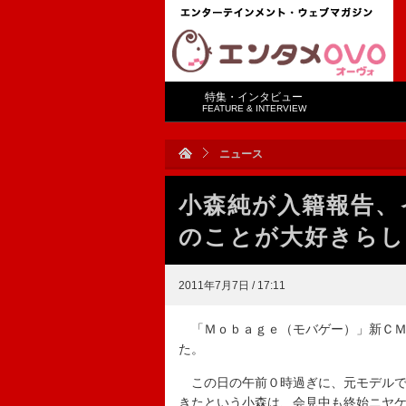
特集・インタビュー
FEATURE & INTERVIEW
ニュース
小森純が入籍報告、
のことが大好きらし
2011年7月7日 / 17:11
「Ｍｏｂａｇｅ（モバゲー）」新ＣＭ
た。
この日の午前０時過ぎに、元モデルで
きたという小森は、会見中も終始ニヤ