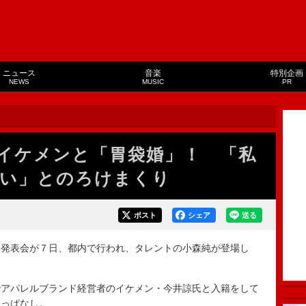
ニュース
音楽
特別企画
NEWS
MUSIC
PR
イケメンと「胃袋婚」！ 「私
い」とのろけまくり
ポスト
シェア
送る
発表会が７日、都内で行われ、タレントの小森純が登場し
アパレルブランド経営者のイケメン・今井諒氏と入籍をして
ケっぱなし。