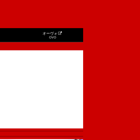
オーヴォ
OVO