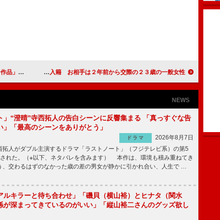
璃子、内田有紀
麒麟の田村、７日に入籍 お相手は２年前から交際の２３歳の一般女性
NEWS
ト」“澄晴”寺西拓人の告白シーンに反響集まる 「真っすぐな告
い」「最高のシーンをありがとう」
2026年8月7日
ドラマ
拓人がダブル主演するドラマ「ラストノート」（フジテレビ系）の第5
送された。（※以下、ネタバレを含みます） 本作は、環境も積み重ねてき
う、交わるはずのなかった歳の差の男女が静かに引かれ合い、人生で …
アルキラーと待ち合わせ」「磯貝（横山裕）とヒナタ（関水
係が深まってきているのがいい」「縦山裕二さんのグッズ欲し