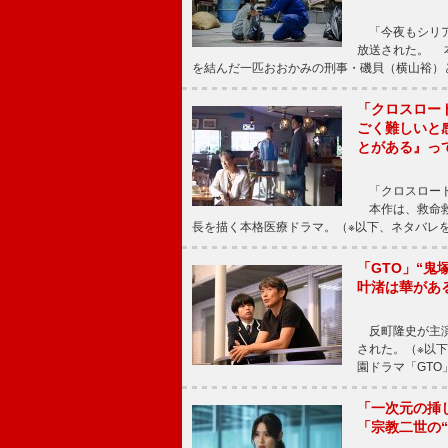
「今夜もシリア
放送された。 
を結んだ一匹おおかみの刑事・磯貝（横山裕）
「クロスロー
ごく難しいと
とがある』っ
「クロスロード
本作は、救命救
長を描く本格医療ドラマ。（※以下、ネタバレ
「GTO」“
叶渚は華があ
反町隆史が主演
された。（※以
園ドラマ「GTO
「一次元の挿
「宗教二世の