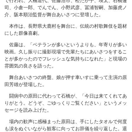
で行われ、大楠道代、佐藤浩市、松たか子、瑛太、石橋蓮
司、小倉一郎、でんでん、小野武彦、冨浦智嗣、加藤虎ノ
介、阪本順治監督が舞台あいさつに登壇した。
本作は、長野県大鹿村を舞台に、伝統の村歌舞伎を題材
にした群像喜劇。
佐藤は、「ベテランが多いというよりも、年寄りが多い
映画。久し振りに撮影現場で先輩たちにあいさつをするこ
とが多かったのでフレッシュな気持ちになれた」と現場の
雰囲気の良さを語った。
舞台あいさつの終盤、娘が押す車いすに乗って主演の原
田芳雄が登場した。
闘病中の原田に代わって石橋が、「今日は来てくれてあ
りがとう。どうぞ、ごゆっくりご覧ください」というメッ
セージを読み上げた。
場内の歓声に感極まった原田は、手にしたタオルで何度
も涙をぬぐいながら観客に向ってお辞儀を繰り返した。退