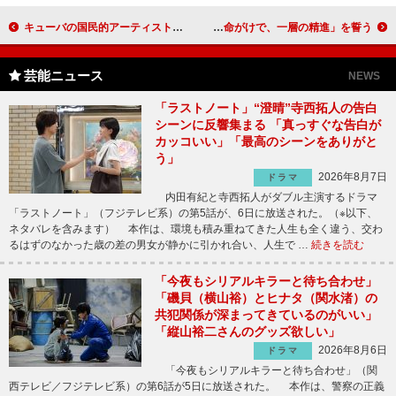
キューバの国民的アーティストが、被災者支援のため緊急来日！ コイズミ元総理も「キューバにメロメロだよ」と感動
桂三枝、上方落語の大名跡「六代目・桂文枝」襲名 「命がけで、一層の精進」を誓う
芸能ニュース
NEWS
「ラストノート」“澄晴”寺西拓人の告白
シーンに反響集まる 「真っすぐな告白が
カッコいい」「最高のシーンをありがと
う」
2026年8月7日
ドラマ
内田有紀と寺西拓人がダブル主演するドラマ
「ラストノート」（フジテレビ系）の第5話が、6日に放送された。（※以下、
ネタバレを含みます） 本作は、環境も積み重ねてきた人生も全く違う、交わ
るはずのなかった歳の差の男女が静かに引かれ合い、人生で …
続きを読む
「今夜もシリアルキラーと待ち合わせ」
「磯貝（横山裕）とヒナタ（関水渚）の
共犯関係が深まってきているのがいい」
「縦山裕二さんのグッズ欲しい」
2026年8月6日
ドラマ
「今夜もシリアルキラーと待ち合わせ」（関
西テレビ／フジテレビ系）の第6話が5日に放送された。 本作は、警察の正義