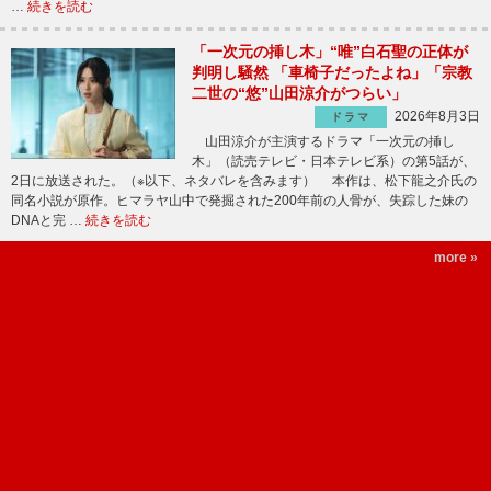
…
続きを読む
「一次元の挿し木」“唯”白石聖の正体が
判明し騒然 「車椅子だったよね」「宗教
二世の“悠”山田涼介がつらい」
2026年8月3日
ドラマ
山田涼介が主演するドラマ「一次元の挿し
木」（読売テレビ・日本テレビ系）の第5話が、
2日に放送された。（※以下、ネタバレを含みます） 本作は、松下龍之介氏の
同名小説が原作。ヒマラヤ山中で発掘された200年前の人骨が、失踪した妹の
DNAと完 …
続きを読む
more »