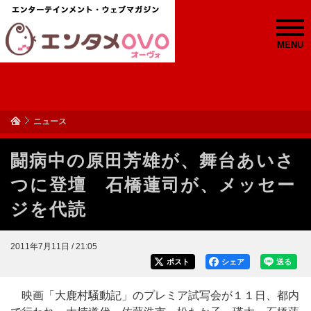
MENU
ニュース
闘病中の原田芳雄が、舞台あいさ
つに登壇 石橋蓮司が、メッセー
ジを代読
2011年7月11日 / 21:05
ポスト
シェア
送る
映画「大鹿村騒動記」のプレミア試写会が１１日、都内