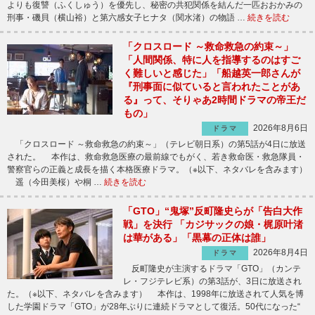
よりも復讐（ふくしゅう）を優先し、秘密の共犯関係を結んだ一匹おおかみの
刑事・磯貝（横山裕）と第六感女子ヒナタ（関水渚）の物語 …
続きを読む
「クロスロード ～救命救急の約束～」
「人間関係、特に人を指導するのはすご
く難しいと感じた」「船越英一郎さんが
『刑事面に似ていると言われたことがあ
る』って、そりゃあ2時間ドラマの帝王だ
もの」
2026年8月6日
ドラマ
「クロスロード ～救命救急の約束～」（テレビ朝日系）の第5話が4日に放送
された。 本作は、救命救急医療の最前線でもがく、若き救命医・救急隊員・
警察官らの正義と成長を描く本格医療ドラマ。（※以下、ネタバレを含みます）
遥（今田美桜）や桐 …
続きを読む
「GTO」“鬼塚”反町隆史らが「告白大作
戦」を決行 「カジサックの娘・梶原叶渚
は華がある」「黒幕の正体は誰」
2026年8月4日
ドラマ
反町隆史が主演するドラマ「GTO」（カンテ
レ・フジテレビ系）の第3話が、3日に放送され
た。（※以下、ネタバレを含みます） 本作は、1998年に放送されて人気を博
した学園ドラマ「GTO」が28年ぶりに連続ドラマとして復活。50代になった“