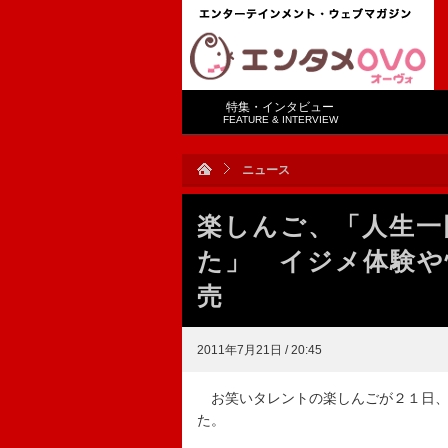
特集・インタビュー
FEATURE & INTERVIEW
ニュース
楽しんご、「人生一
た」 イジメ体験や
売
2011年7月21日 / 20:45
お笑いタレントの楽しんごが２１日、
た。