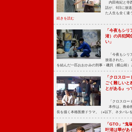
内田有紀と寺西
話が、6日に放
た人生も全く違
続きを読む
「今夜もシリ
渚）の共犯関
い」
「今夜もシリア
放送された。 
を結んだ一匹おおかみの刑事・磯貝（横山裕）
「クロスロー
ごく難しいと
とがある』っ
「クロスロード
本作は、救命救
長を描く本格医療ドラマ。（※以下、ネタバレ
「GTO」“
叶渚は華があ