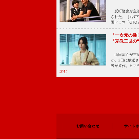
反町隆史が主演
された。（※以
園ドラマ「GTO
「一次元の挿
「宗教二世の
山田涼介が主演
が、2日に放送
説が原作。ヒマラ
読む