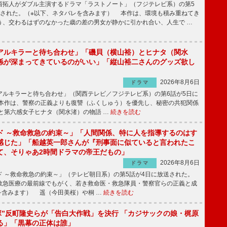
拓人がダブル主演するドラマ「ラストノート」（フジテレビ系）の第5
送された。（※以下、ネタバレを含みます） 本作は、環境も積み重ねてき
う、交わるはずのなかった歳の差の男女が静かに引かれ合い、人生で …
アルキラーと待ち合わせ」「磯貝（横山裕）とヒナタ（関水
係が深まってきているのがいい」「縦山裕二さんのグッズ欲し
2026年8月6日
ドラマ
ルキラーと待ち合わせ」（関西テレビ／フジテレビ系）の第6話が5日に
本作は、警察の正義よりも復讐（ふくしゅう）を優先し、秘密の共犯関係
と第六感女子ヒナタ（関水渚）の物語 …
続きを読む
ド ～救命救急の約束～」「人間関係、特に人を指導するのはす
感じた」「船越英一郎さんが『刑事面に似ていると言われたこ
て、そりゃあ2時間ドラマの帝王だもの」
2026年8月6日
ドラマ
 ～救命救急の約束～」（テレビ朝日系）の第5話が4日に放送された。
急医療の最前線でもがく、若き救命医・救急隊員・警察官らの正義と成
を含みます） 遥（今田美桜）や桐 …
続きを読む
鬼塚”反町隆史らが「告白大作戦」を決行 「カジサックの娘・梶原
る」「黒幕の正体は誰」