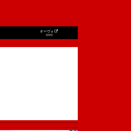
オーヴォ
OVO