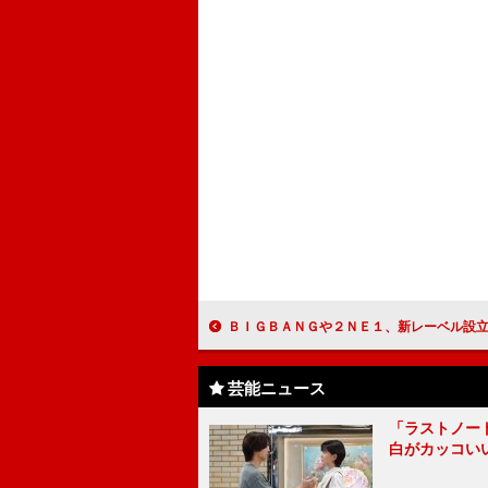
ＢＩＧＢＡＮＧや２ＮＥ１、新レーベル設立会見に出席 韓国のＹＧとエイベックスが新プロジェク
芸能ニュース
「ラストノー
白がカッコい