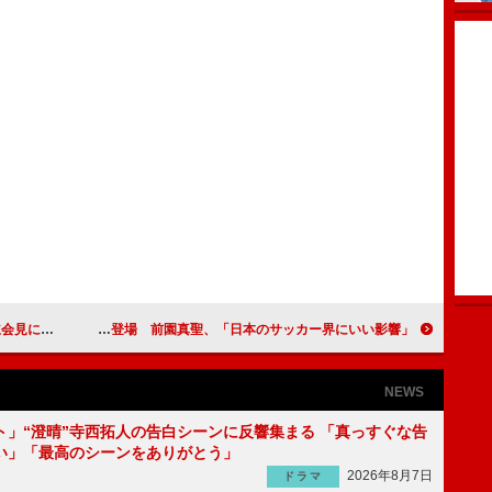
ト「ＹＧＥＸ」
森泉、“なでしこブルーの勝負服”で登場 前園真聖、「日本のサッカー界にいい影響」
NEWS
ト」“澄晴”寺西拓人の告白シーンに反響集まる 「真っすぐな告
い」「最高のシーンをありがとう」
2026年8月7日
ドラマ