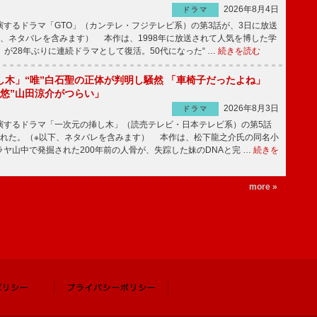
2026年8月4日
ドラマ
するドラマ「GTO」（カンテレ・フジテレビ系）の第3話が、3日に放送
下、ネタバレを含みます） 本作は、1998年に放送されて人気を博した学
」が28年ぶりに連続ドラマとして復活。50代になった“ …
続きを読む
し木」“唯”白石聖の正体が判明し騒然 「車椅子だったよね」
“悠”山田涼介がつらい」
2026年8月3日
ドラマ
するドラマ「一次元の挿し木」（読売テレビ・日本テレビ系）の第5話
された。（※以下、ネタバレを含みます） 本作は、松下龍之介氏の同名小
ヤ山中で発掘された200年前の人骨が、失踪した妹のDNAと完 …
続きを
more »