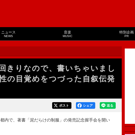
ニュース
音楽
特別企画
NEWS
MUSIC
PR
回きりなので、書いちゃいまし
性の目覚めをつづった自叙伝発
ポスト
シェア
送る
都内で、著書「泥だらけの制服」の発売記念握手会を開い