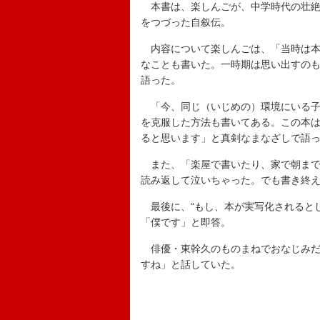
本書は、楽しんごが、中学時代の壮絶
をつづった自叙伝。
内容について楽しんごは、「当時は本
なことも書いた。一時期は思い出すの
語った。
「今、同じ（いじめの）環境にいる子
を克服した方法も書いてある。この本
ると思います」と真剣なまなざしで語
また、「楽屋で書いたり、家で朝まで
読み返して泣いちゃった。でも書き終
最後に、“もし、本が実写化されるとし
「僕です」と即答。
俳優・東幹久のものまねでおなじみだ
すね」と話していた。