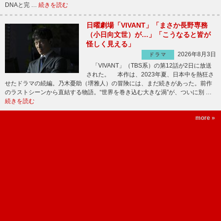
DNAと完 …
続きを読む
日曜劇場「VIVANT」「まさか長野専務
（小日向文世）が…」「こうなると皆が
怪しく見える」
2026年8月3日
ドラマ
「VIVANT」（TBS系）の第12話が2日に放送
された。 本作は、2023年夏、日本中を熱狂さ
せたドラマの続編。乃木憂助（堺雅人）の冒険には、まだ続きがあった。前作
のラストシーンから直結する物語。“世界を巻き込む大きな渦”が、ついに別 …
続きを読む
more »