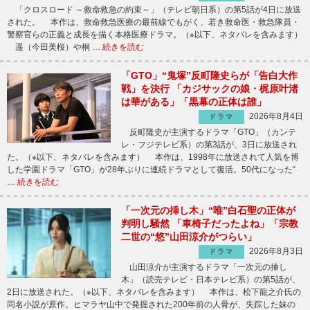
「クロスロード ～救命救急の約束～」（テレビ朝日系）の第5話が4日に放送
された。 本作は、救命救急医療の最前線でもがく、若き救命医・救急隊員・
警察官らの正義と成長を描く本格医療ドラマ。（※以下、ネタバレを含みます）
遥（今田美桜）や桐 …
続きを読む
「GTO」“鬼塚”反町隆史らが「告白大作
戦」を決行 「カジサックの娘・梶原叶渚
は華がある」「黒幕の正体は誰」
2026年8月4日
ドラマ
反町隆史が主演するドラマ「GTO」（カンテ
レ・フジテレビ系）の第3話が、3日に放送され
た。（※以下、ネタバレを含みます） 本作は、1998年に放送されて人気を博
した学園ドラマ「GTO」が28年ぶりに連続ドラマとして復活。50代になった“
…
続きを読む
「一次元の挿し木」“唯”白石聖の正体が
判明し騒然 「車椅子だったよね」「宗教
二世の“悠”山田涼介がつらい」
2026年8月3日
ドラマ
山田涼介が主演するドラマ「一次元の挿し
木」（読売テレビ・日本テレビ系）の第5話が、
2日に放送された。（※以下、ネタバレを含みます） 本作は、松下龍之介氏の
同名小説が原作。ヒマラヤ山中で発掘された200年前の人骨が、失踪した妹の