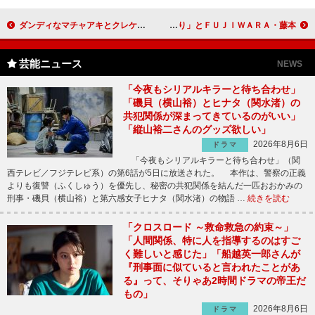
ダンディなマチャアキとクレケンがおやじユニット結成 昭和生まれのオヤジたちに活力を！
よしもと若手芸人がＣＭ出演をかけてギャグバトル！ 「ＣＭは嫁ばっかり」とＦＵＪＩＷＡＲＡ・藤本
芸能ニュース
NEWS
「今夜もシリアルキラーと待ち合わせ」
「磯貝（横山裕）とヒナタ（関水渚）の
共犯関係が深まってきているのがいい」
「縦山裕二さんのグッズ欲しい」
2026年8月6日
ドラマ
「今夜もシリアルキラーと待ち合わせ」（関
西テレビ／フジテレビ系）の第6話が5日に放送された。 本作は、警察の正義
よりも復讐（ふくしゅう）を優先し、秘密の共犯関係を結んだ一匹おおかみの
刑事・磯貝（横山裕）と第六感女子ヒナタ（関水渚）の物語 …
続きを読む
「クロスロード ～救命救急の約束～」
「人間関係、特に人を指導するのはすご
く難しいと感じた」「船越英一郎さんが
『刑事面に似ていると言われたことがあ
る』って、そりゃあ2時間ドラマの帝王だ
もの」
2026年8月6日
ドラマ