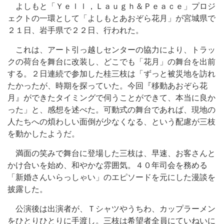
よしもと「Ｙｅｌｌ，Ｌａｕｇｈ＆Ｐｅａｃｅ」プロジ
ェクトの一環として「よしもとあおぞら花月」が宮城県で
２１日、岩手県で２２日、行われた。
これは、アート引っ越しセンターの協力により、トラッ
クの荷台を舞台に改装し、どこでも「花月」の舞台を出前
する。２日連続で参加した桂三枝は「ずっと被災地を訪れ
たかったが、時期を探っていた。今回『移動あおぞら花
月』ができたタイミングで伺うことができて、本当に良か
った」と、感想を述べた。可動式の舞台であれば、現地の
人たちへの煩わしい面倒が少なくなる、という配慮が三枝
を動かしたようだ。
満面の笑みで舞台に登場した三枝は、早速、お客さんと
かけ合いを始め、和やかな雰囲気。４０年司会を務める
「新婚さんいらっしゃい」のエピソードを元にした漫談を
披露した。
公演後は出演者が、Ｔシャツやうちわ、カップラーメン
をひとりひとりに手渡し。三枝は希望者全員にていねいに