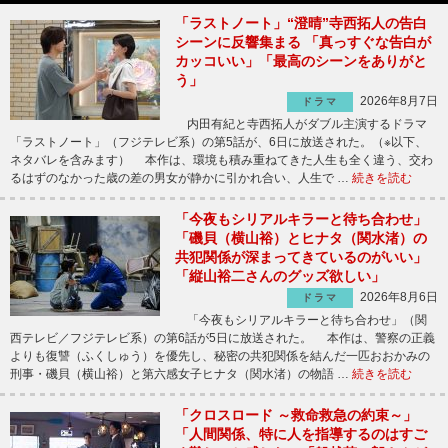
「ラストノート」“澄晴”寺西拓人の告白
シーンに反響集まる 「真っすぐな告白が
カッコいい」「最高のシーンをありがと
う」
2026年8月7日
ドラマ
内田有紀と寺西拓人がダブル主演するドラマ
「ラストノート」（フジテレビ系）の第5話が、6日に放送された。（※以下、
ネタバレを含みます） 本作は、環境も積み重ねてきた人生も全く違う、交わ
るはずのなかった歳の差の男女が静かに引かれ合い、人生で …
続きを読む
「今夜もシリアルキラーと待ち合わせ」
「磯貝（横山裕）とヒナタ（関水渚）の
共犯関係が深まってきているのがいい」
「縦山裕二さんのグッズ欲しい」
2026年8月6日
ドラマ
「今夜もシリアルキラーと待ち合わせ」（関
西テレビ／フジテレビ系）の第6話が5日に放送された。 本作は、警察の正義
よりも復讐（ふくしゅう）を優先し、秘密の共犯関係を結んだ一匹おおかみの
刑事・磯貝（横山裕）と第六感女子ヒナタ（関水渚）の物語 …
続きを読む
「クロスロード ～救命救急の約束～」
「人間関係、特に人を指導するのはすご