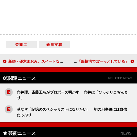
斎藤工
蜷川実花
新婚・優木まおみ、スイートな毎日！？ 「よく２人で区民プールに行く」
ふなっしー、大ブレークの多忙でお疲れ？ 「船橋港でぼーっとしている」
関連ニュース
RELATED NEWS
向井理、斎藤工らがプロポーズ明かす 向井は「ひっそりこぢんま
り」
草なぎ「記憶のスペシャリストになりたい」 初の刑事役には自信
たっぷり
芸能ニュース
NEWS