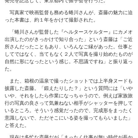
発売を記念して、東京都内で握手会を行った。
写真家で映画監督も務める蜷川さんが、斎藤の魅力に迫
った本書は、約１年をかけて撮影された。
「蜷川さんが監督した『ヘルタースケルター』にカメオ
出演したのがきっかけで知り合った」という斎藤は「ご近
所さんだったこともあり、いろんなご縁があった。仕事と
してではなく、当てもなく２人で写真を撮り始めたものが
自然に形になったという感じ。不思議ですね」と振り返っ
た。
また、箱根の温泉で撮ったショットでは上半身ヌードも
披露した斎藤。「鍛えたりした？」という質問には「いや
いや、それをしたら作業になっちゃうので。例えば家族旅
行の写真の良さって気兼ねない相手がシャッターを押して
いるところ。そういう感覚だったので、完成形をまったく
意識しないで、ただそこにいる姿を撮ってもらいました」
と答えた。
現在は多忙な斎藤だが「まったく仕事が無い時代が長か