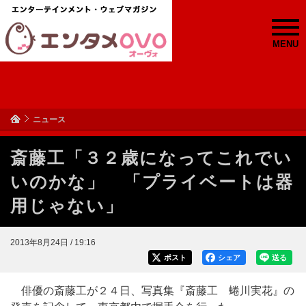
MENU
ニュース
斎藤工「３２歳になってこれでい
いのかな」 「プライベートは器
用じゃない」
2013年8月24日 / 19:16
ポスト
シェア
送る
俳優の斎藤工が２４日、写真集『斎藤工 蜷川実花』の