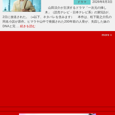
2026年8月3日
ドラマ
山田涼介が主演するドラマ「一次元の挿し
木」（読売テレビ・日本テレビ系）の第5話が、
2日に放送された。（※以下、ネタバレを含みます） 本作は、松下龍之介氏の
同名小説が原作。ヒマラヤ山中で発掘された200年前の人骨が、失踪した妹の
DNAと完 …
続きを読む
more »