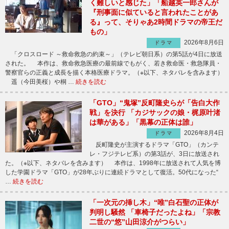
く難しいと感じた」「船越英一郎さんが
『刑事面に似ていると言われたことがあ
る』って、そりゃあ2時間ドラマの帝王だ
もの」
2026年8月6日
ドラマ
「クロスロード ～救命救急の約束～」（テレビ朝日系）の第5話が4日に放送
された。 本作は、救命救急医療の最前線でもがく、若き救命医・救急隊員・
警察官らの正義と成長を描く本格医療ドラマ。（※以下、ネタバレを含みます）
遥（今田美桜）や桐 …
続きを読む
「GTO」“鬼塚”反町隆史らが「告白大作
戦」を決行 「カジサックの娘・梶原叶渚
は華がある」「黒幕の正体は誰」
2026年8月4日
ドラマ
反町隆史が主演するドラマ「GTO」（カンテ
レ・フジテレビ系）の第3話が、3日に放送され
た。（※以下、ネタバレを含みます） 本作は、1998年に放送されて人気を博
した学園ドラマ「GTO」が28年ぶりに連続ドラマとして復活。50代になった“
…
続きを読む
「一次元の挿し木」“唯”白石聖の正体が
判明し騒然 「車椅子だったよね」「宗教
二世の“悠”山田涼介がつらい」