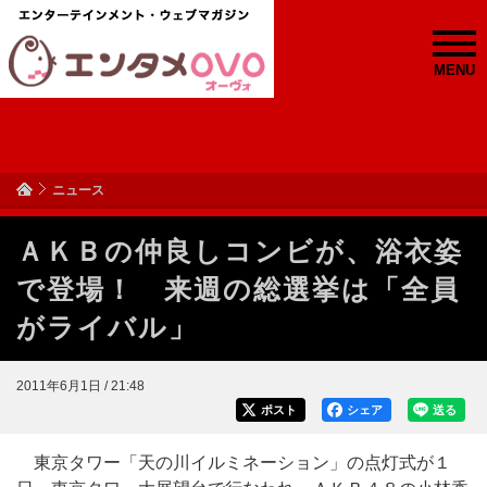
MENU
ニュース
ＡＫＢの仲良しコンビが、浴衣姿
で登場！ 来週の総選挙は「全員
がライバル」
2011年6月1日 / 21:48
ポスト
シェア
送る
東京タワー「天の川イルミネーション」の点灯式が１