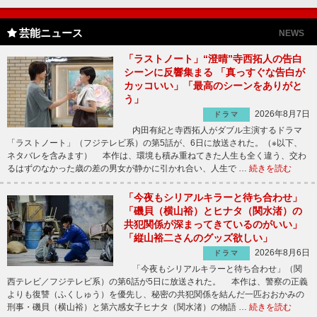
芸能ニュース
NEWS
「ラストノート」“澄晴”寺西拓人の告白
シーンに反響集まる 「真っすぐな告白が
カッコいい」「最高のシーンをありがと
う」
2026年8月7日
ドラマ
内田有紀と寺西拓人がダブル主演するドラマ
「ラストノート」（フジテレビ系）の第5話が、6日に放送された。（※以下、
ネタバレを含みます） 本作は、環境も積み重ねてきた人生も全く違う、交わ
るはずのなかった歳の差の男女が静かに引かれ合い、人生で …
続きを読む
「今夜もシリアルキラーと待ち合わせ」
「磯貝（横山裕）とヒナタ（関水渚）の
共犯関係が深まってきているのがいい」
「縦山裕二さんのグッズ欲しい」
2026年8月6日
ドラマ
「今夜もシリアルキラーと待ち合わせ」（関
西テレビ／フジテレビ系）の第6話が5日に放送された。 本作は、警察の正義
よりも復讐（ふくしゅう）を優先し、秘密の共犯関係を結んだ一匹おおかみの
刑事・磯貝（横山裕）と第六感女子ヒナタ（関水渚）の物語 …
続きを読む