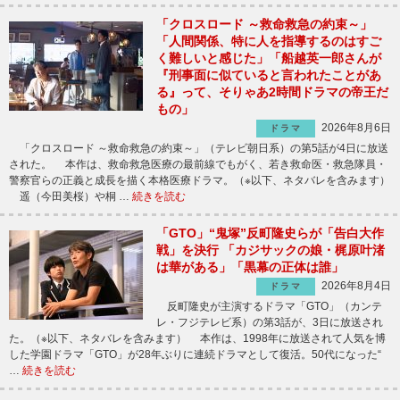
「クロスロード ～救命救急の約束～」
「人間関係、特に人を指導するのはすご
く難しいと感じた」「船越英一郎さんが
『刑事面に似ていると言われたことがあ
る』って、そりゃあ2時間ドラマの帝王だ
もの」
2026年8月6日
ドラマ
「クロスロード ～救命救急の約束～」（テレビ朝日系）の第5話が4日に放送
された。 本作は、救命救急医療の最前線でもがく、若き救命医・救急隊員・
警察官らの正義と成長を描く本格医療ドラマ。（※以下、ネタバレを含みます）
遥（今田美桜）や桐 …
続きを読む
「GTO」“鬼塚”反町隆史らが「告白大作
戦」を決行 「カジサックの娘・梶原叶渚
は華がある」「黒幕の正体は誰」
2026年8月4日
ドラマ
反町隆史が主演するドラマ「GTO」（カンテ
レ・フジテレビ系）の第3話が、3日に放送され
た。（※以下、ネタバレを含みます） 本作は、1998年に放送されて人気を博
した学園ドラマ「GTO」が28年ぶりに連続ドラマとして復活。50代になった“
…
続きを読む