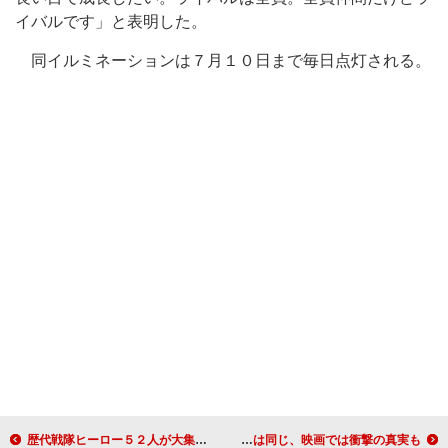
イバルです」と表明した。
同イルミネーションは７月１０日まで毎日点灯される。
歴代戦隊ヒーロー５２人が大集結！！ 初代レッドの誠直也ら豪華キャストが登場
鈴木京香主演で「セカンドバージン」映画化 主要キャストは同じ、映画では衝撃の真実も