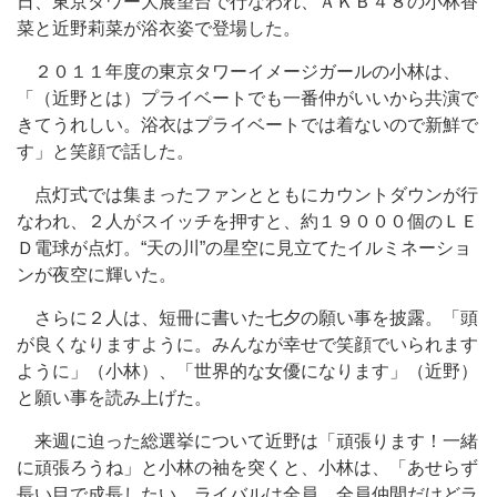
日、東京タワー大展望台で行なわれ、ＡＫＢ４８の小林香
菜と近野莉菜が浴衣姿で登場した。
２０１１年度の東京タワーイメージガールの小林は、
「（近野とは）プライベートでも一番仲がいいから共演で
きてうれしい。浴衣はプライベートでは着ないので新鮮で
す」と笑顔で話した。
点灯式では集まったファンとともにカウントダウンが行
なわれ、２人がスイッチを押すと、約１９０００個のＬＥ
Ｄ電球が点灯。“天の川”の星空に見立てたイルミネーショ
ンが夜空に輝いた。
さらに２人は、短冊に書いた七夕の願い事を披露。「頭
が良くなりますように。みんなが幸せで笑顔でいられます
ように」（小林）、「世界的な女優になります」（近野）
と願い事を読み上げた。
来週に迫った総選挙について近野は「頑張ります！一緒
に頑張ろうね」と小林の袖を突くと、小林は、「あせらず
長い目で成長したい。ライバルは全員。全員仲間だけどラ