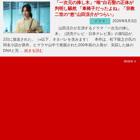
「一次元の挿し木」“唯”白石聖の正体が
判明し騒然 「車椅子だったよね」「宗教
二世の“悠”山田涼介がつらい」
2026年8月3日
ドラマ
山田涼介が主演するドラマ「一次元の挿し
木」（読売テレビ・日本テレビ系）の第5話が、
2日に放送された。（※以下、ネタバレを含みます） 本作は、松下龍之介氏の
同名小説が原作。ヒマラヤ山中で発掘された200年前の人骨が、失踪した妹の
DNAと完 …
続きを読む
more »