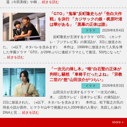
遥（今田美桜）や桐 …
続きを読む
「GTO」“鬼塚”反町隆史らが「告白大作
戦」を決行 「カジサックの娘・梶原叶渚
は華がある」「黒幕の正体は誰」
2026年8月4日
ドラマ
反町隆史が主演するドラマ「GTO」（カンテ
レ・フジテレビ系）の第3話が、3日に放送され
た。（※以下、ネタバレを含みます） 本作は、1998年に放送されて人気を博
した学園ドラマ「GTO」が28年ぶりに連続ドラマとして復活。50代になった“
…
続きを読む
「一次元の挿し木」“唯”白石聖の正体が
判明し騒然 「車椅子だったよね」「宗教
二世の“悠”山田涼介がつらい」
2026年8月3日
ドラマ
山田涼介が主演するドラマ「一次元の挿し
木」（読売テレビ・日本テレビ系）の第5話が、
2日に放送された。（※以下、ネタバレを含みます） 本作は、松下龍之介氏の
同名小説が原作。ヒマラヤ山中で発掘された200年前の人骨が、失踪した妹の
DNAと完 …
続きを読む
more »