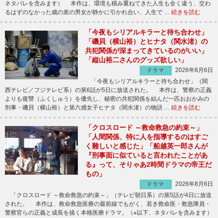
ネタバレを含みます） 本作は、環境も積み重ねてきた人生も全く違う、交わ
るはずのなかった歳の差の男女が静かに引かれ合い、人生で …
続きを読む
「今夜もシリアルキラーと待ち合わせ」
「磯貝（横山裕）とヒナタ（関水渚）の
共犯関係が深まってきているのがいい」
「縦山裕二さんのグッズ欲しい」
2026年8月6日
ドラマ
「今夜もシリアルキラーと待ち合わせ」（関
西テレビ／フジテレビ系）の第6話が5日に放送された。 本作は、警察の正義
よりも復讐（ふくしゅう）を優先し、秘密の共犯関係を結んだ一匹おおかみの
刑事・磯貝（横山裕）と第六感女子ヒナタ（関水渚）の物語 …
続きを読む
「クロスロード ～救命救急の約束～」
「人間関係、特に人を指導するのはすご
く難しいと感じた」「船越英一郎さんが
『刑事面に似ていると言われたことがあ
る』って、そりゃあ2時間ドラマの帝王だ
もの」
2026年8月6日
ドラマ
「クロスロード ～救命救急の約束～」（テレビ朝日系）の第5話が4日に放送
された。 本作は、救命救急医療の最前線でもがく、若き救命医・救急隊員・
警察官らの正義と成長を描く本格医療ドラマ。（※以下、ネタバレを含みます）