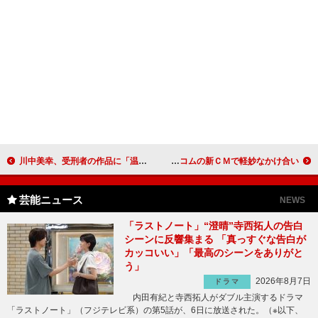
川中美幸、受刑者の作品に「温かい気持ちに…」 第５３回全国矯正展でテープカット
佐々木希、大先輩の桃井かおりと共演 ウィルコムの新ＣＭで軽妙なかけ合い
芸能ニュース
NEWS
「ラストノート」“澄晴”寺西拓人の告白
シーンに反響集まる 「真っすぐな告白が
カッコいい」「最高のシーンをありがと
う」
2026年8月7日
ドラマ
内田有紀と寺西拓人がダブル主演するドラマ
「ラストノート」（フジテレビ系）の第5話が、6日に放送された。（※以下、