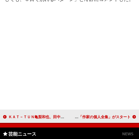
ＫＡＴ－ＴＵＮ亀梨和也、田中聖、中丸雄一が夢の共演！ 帝劇開場１００周年記念公演「ＤＲＥＡＭ ＢＯＹＳ」
五木寛之、「電子書籍には大きな期待を持っている」 電子書籍初の「作家の個人全集」がスタート
芸能ニュース
NEWS