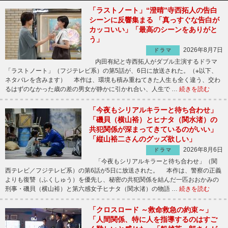
「ラストノート」“澄晴”寺西拓人の告白
シーンに反響集まる 「真っすぐな告白が
カッコいい」「最高のシーンをありがと
う」
2026年8月7日
ドラマ
内田有紀と寺西拓人がダブル主演するドラマ
「ラストノート」（フジテレビ系）の第5話が、6日に放送された。（※以下、
ネタバレを含みます） 本作は、環境も積み重ねてきた人生も全く違う、交わ
るはずのなかった歳の差の男女が静かに引かれ合い、人生で …
続きを読む
「今夜もシリアルキラーと待ち合わせ」
「磯貝（横山裕）とヒナタ（関水渚）の
共犯関係が深まってきているのがいい」
「縦山裕二さんのグッズ欲しい」
2026年8月6日
ドラマ
「今夜もシリアルキラーと待ち合わせ」（関
西テレビ／フジテレビ系）の第6話が5日に放送された。 本作は、警察の正義
よりも復讐（ふくしゅう）を優先し、秘密の共犯関係を結んだ一匹おおかみの
刑事・磯貝（横山裕）と第六感女子ヒナタ（関水渚）の物語 …
続きを読む
「クロスロード ～救命救急の約束～」
「人間関係、特に人を指導するのはすご