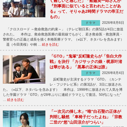
く難しいと感じた」「船越英一郎さんが
『刑事面に似ていると言われたことがあ
る』って、そりゃあ2時間ドラマの帝王だ
もの」
2026年8月6日
ドラマ
「クロスロード ～救命救急の約束～」（テレビ朝日系）の第5話が4日に放送
された。 本作は、救命救急医療の最前線でもがく、若き救命医・救急隊員・
警察官らの正義と成長を描く本格医療ドラマ。（※以下、ネタバレを含みます）
遥（今田美桜）や桐 …
続きを読む
「GTO」“鬼塚”反町隆史らが「告白大作
戦」を決行 「カジサックの娘・梶原叶渚
は華がある」「黒幕の正体は誰」
2026年8月4日
ドラマ
反町隆史が主演するドラマ「GTO」（カンテ
レ・フジテレビ系）の第3話が、3日に放送され
た。（※以下、ネタバレを含みます） 本作は、1998年に放送されて人気を博
した学園ドラマ「GTO」が28年ぶりに連続ドラマとして復活。50代になった“
…
続きを読む
「一次元の挿し木」“唯”白石聖の正体が
判明し騒然 「車椅子だったよね」「宗教
二世の“悠”山田涼介がつらい」