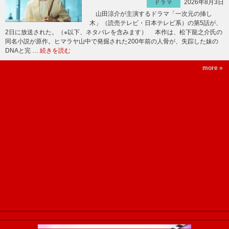
2026年8月3日
ドラマ
山田涼介が主演するドラマ「一次元の挿し
木」（読売テレビ・日本テレビ系）の第5話が、
2日に放送された。（※以下、ネタバレを含みます） 本作は、松下龍之介氏の
同名小説が原作。ヒマラヤ山中で発掘された200年前の人骨が、失踪した妹の
DNAと完 …
続きを読む
more »