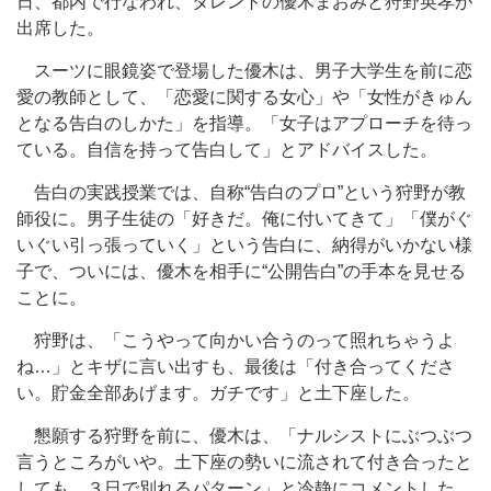
日、都内で行なわれ、タレントの優木まおみと狩野英孝が
出席した。
スーツに眼鏡姿で登場した優木は、男子大学生を前に恋
愛の教師として、「恋愛に関する女心」や「女性がきゅん
となる告白のしかた」を指導。「女子はアプローチを待っ
ている。自信を持って告白して」とアドバイスした。
告白の実践授業では、自称“告白のプロ”という狩野が教
師役に。男子生徒の「好きだ。俺に付いてきて」「僕がぐ
いぐい引っ張っていく」という告白に、納得がいかない様
子で、ついには、優木を相手に“公開告白”の手本を見せる
ことに。
狩野は、「こうやって向かい合うのって照れちゃうよ
ね…」とキザに言い出すも、最後は「付き合ってくださ
い。貯金全部あげます。ガチです」と土下座した。
懇願する狩野を前に、優木は、「ナルシストにぶつぶつ
言うところがいや。土下座の勢いに流されて付き合ったと
しても、３日で別れるパターン」と冷静にコメントした。