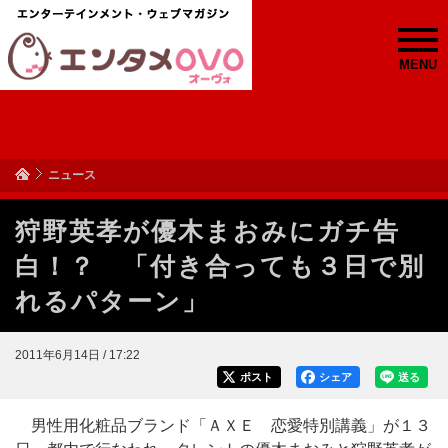
MENU
ニュース
狩野英孝が優木まおみにガチ告
白！？ 「付き合っても３日で別
れるパターン」
2011年6月14日 / 17:22
ポスト
シェア
送る
男性用化粧品ブランド「ＡＸＥ 恋愛特別講義」が１３