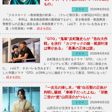
もの」
2026年8月6日
ドラマ
「クロスロード ～救命救急の約束～」（テレビ朝日系）の第5話が4日に放送
された。 本作は、救命救急医療の最前線でもがく、若き救命医・救急隊員・
警察官らの正義と成長を描く本格医療ドラマ。（※以下、ネタバレを含みます）
遥（今田美桜）や桐 …
続きを読む
「GTO」“鬼塚”反町隆史らが「告白大作
戦」を決行 「カジサックの娘・梶原叶渚
は華がある」「黒幕の正体は誰」
2026年8月4日
ドラマ
反町隆史が主演するドラマ「GTO」（カンテ
レ・フジテレビ系）の第3話が、3日に放送され
た。（※以下、ネタバレを含みます） 本作は、1998年に放送されて人気を博
した学園ドラマ「GTO」が28年ぶりに連続ドラマとして復活。50代になった“
…
続きを読む
「一次元の挿し木」“唯”白石聖の正体が
判明し騒然 「車椅子だったよね」「宗教
二世の“悠”山田涼介がつらい」
2026年8月3日
ドラマ
山田涼介が主演するドラマ「一次元の挿し