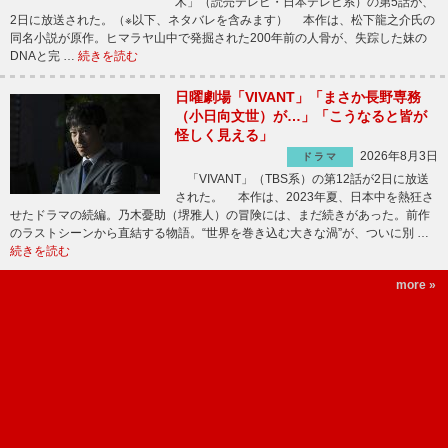
木」（読売テレビ・日本テレビ系）の第5話が、
2日に放送された。（※以下、ネタバレを含みます） 本作は、松下龍之介氏の
同名小説が原作。ヒマラヤ山中で発掘された200年前の人骨が、失踪した妹の
DNAと完 …
続きを読む
日曜劇場「VIVANT」「まさか長野専務
（小日向文世）が…」「こうなると皆が
怪しく見える」
2026年8月3日
ドラマ
「VIVANT」（TBS系）の第12話が2日に放送
された。 本作は、2023年夏、日本中を熱狂さ
せたドラマの続編。乃木憂助（堺雅人）の冒険には、まだ続きがあった。前作
のラストシーンから直結する物語。“世界を巻き込む大きな渦”が、ついに別 …
続きを読む
more »