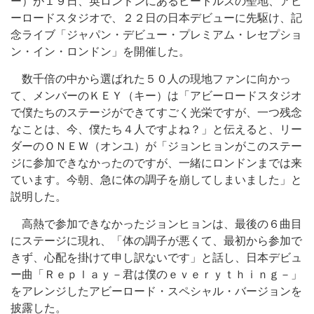
ー）が１９日、英ロンドンにあるビートルズの聖地、アビ
ーロードスタジオで、２２日の日本デビューに先駆け、記
念ライブ「ジャパン・デビュー・プレミアム・レセプショ
ン・イン・ロンドン」を開催した。
数千倍の中から選ばれた５０人の現地ファンに向かっ
て、メンバーのＫＥＹ（キー）は「アビーロードスタジオ
で僕たちのステージができてすごく光栄ですが、一つ残念
なことは、今、僕たち４人ですよね？」と伝えると、リー
ダーのＯＮＥＷ（オンユ）が「ジョンヒョンがこのステー
ジに参加できなかったのですが、一緒にロンドンまでは来
ています。今朝、急に体の調子を崩してしまいました」と
説明した。
高熱で参加できなかったジョンヒョンは、最後の６曲目
にステージに現れ、「体の調子が悪くて、最初から参加で
きず、心配を掛けて申し訳ないです」と話し、日本デビュ
ー曲「Ｒｅｐｌａｙ－君は僕のｅｖｅｒｙｔｈｉｎｇ－」
をアレンジしたアビーロード・スペシャル・バージョンを
披露した。