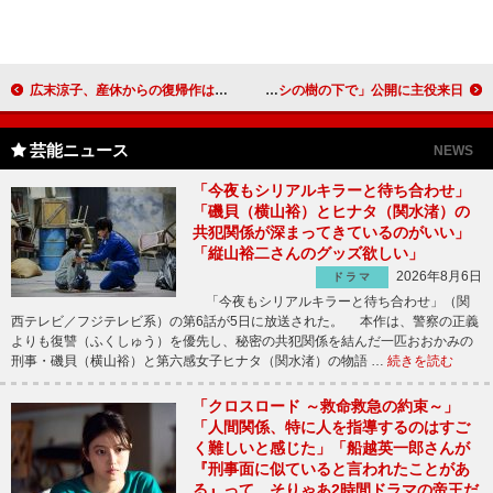
広末涼子、産休からの復帰作はテレビＣＭ ３０歳になり「年を重ねてもっとアクティブに」
国生さゆり「彼はがんばりました。とりあえず入籍」 映画「サンザシの樹の下で」公開に主役来日
芸能ニュース
NEWS
「今夜もシリアルキラーと待ち合わせ」
「磯貝（横山裕）とヒナタ（関水渚）の
共犯関係が深まってきているのがいい」
「縦山裕二さんのグッズ欲しい」
2026年8月6日
ドラマ
「今夜もシリアルキラーと待ち合わせ」（関
西テレビ／フジテレビ系）の第6話が5日に放送された。 本作は、警察の正義
よりも復讐（ふくしゅう）を優先し、秘密の共犯関係を結んだ一匹おおかみの
刑事・磯貝（横山裕）と第六感女子ヒナタ（関水渚）の物語 …
続きを読む
「クロスロード ～救命救急の約束～」
「人間関係、特に人を指導するのはすご
く難しいと感じた」「船越英一郎さんが
『刑事面に似ていると言われたことがあ
る』って、そりゃあ2時間ドラマの帝王だ