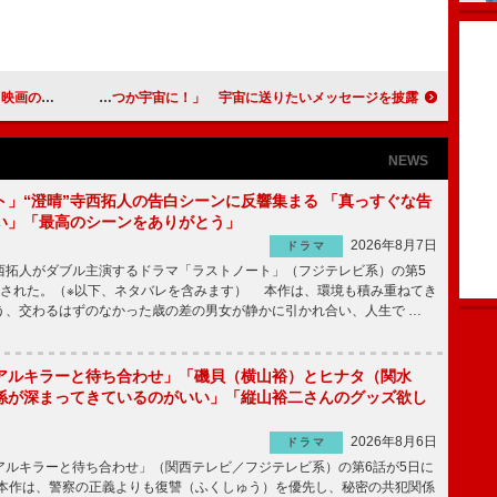
供が欲しい」
南明奈、「すてきな星の王子さまと、いつか宇宙に！」 宇宙に送りたいメッセージを披露
NEWS
ト」“澄晴”寺西拓人の告白シーンに反響集まる 「真っすぐな告
い」「最高のシーンをありがとう」
2026年8月7日
ドラマ
拓人がダブル主演するドラマ「ラストノート」（フジテレビ系）の第5
送された。（※以下、ネタバレを含みます） 本作は、環境も積み重ねてき
う、交わるはずのなかった歳の差の男女が静かに引かれ合い、人生で …
アルキラーと待ち合わせ」「磯貝（横山裕）とヒナタ（関水
係が深まってきているのがいい」「縦山裕二さんのグッズ欲し
2026年8月6日
ドラマ
ルキラーと待ち合わせ」（関西テレビ／フジテレビ系）の第6話が5日に
本作は、警察の正義よりも復讐（ふくしゅう）を優先し、秘密の共犯関係