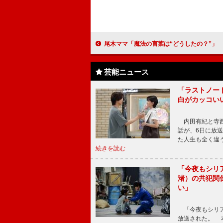
尾木ママ「魔法の言葉は“どうしたの？”」 映画のトークショーで、石田純一「子
芸能ニュース
「ラストノー
白がカッコい
内田有紀と寺西
話が、6日に放
た人生も全く違
続きを読む
「今夜もシリ
渚）の共犯関
い」
「今夜もシリア
放送された。 