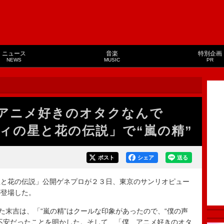
ニュース
音楽
特別企画
NEWS
MUSIC
PR
アニメ好きのオタクなんで
ィの星と花の伝説」で“嵐の精”
ポスト
シェア
送る
と花の伝説」公開ゲネプロが２３日、東京のサンリオピュー
が登場した。
た末吉は、「“嵐の精”はクールな印象があったので、“僕の声
不安だったことを明かした。そして、「僕、アニメ好きのオタ