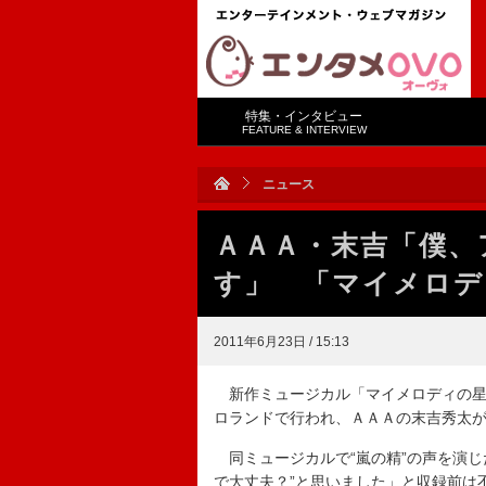
特集・インタビュー
FEATURE & INTERVIEW
ニュース
ＡＡＡ・末吉「僕、
す」 「マイメロデ
2011年6月23日 / 15:13
新作ミュージカル「マイメロディの星
ロランドで行われ、ＡＡＡの末吉秀太
同ミュージカルで“嵐の精”の声を演じ
で大丈夫？”と思いました」と収録前は