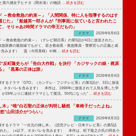
と第六感女子ヒナタ（関水渚）の物語 …
続きを読む
ド ～救命救急の約束～」「人間関係、特に人を指導するのはす
感じた」「船越英一郎さんが『刑事面に似ていると言われたこ
て、そりゃあ2時間ドラマの帝王だもの」
2026年8月6日
ドラマ
 ～救命救急の約束～」（テレビ朝日系）の第5話が4日に放送された。
急医療の最前線でもがく、若き救命医・救急隊員・警察官らの正義と成
を含みます） 遥（今田美桜）や桐 …
続きを読む
鬼塚”反町隆史らが「告白大作戦」を決行 「カジサックの娘・梶原
る」「黒幕の正体は誰」
2026年8月4日
ドラマ
するドラマ「GTO」（カンテレ・フジテレビ系）の第3話が、3日に放送
下、ネタバレを含みます） 本作は、1998年に放送されて人気を博した学
」が28年ぶりに連続ドラマとして復活。50代になった“ …
続きを読む
し木」“唯”白石聖の正体が判明し騒然 「車椅子だったよね」
“悠”山田涼介がつらい」
2026年8月3日
ドラマ
するドラマ「一次元の挿し木」（読売テレビ・日本テレビ系）の第5話
された。（※以下、ネタバレを含みます） 本作は、松下龍之介氏の同名小
ヤ山中で発掘された200年前の人骨が、失踪した妹のDNAと完 …
続きを