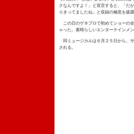
クなんですよ！」と宣言すると、「だ
りきってましたね」と収録の極意を披
この日のゲネプロで初めてショーの全
ゃった。素晴らしいエンターテインメ
同ミュージカルは６月２５日から、サ
される。