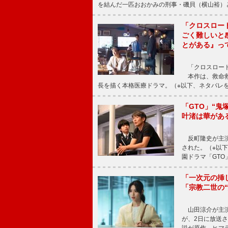
を結んだ一匹おおかみの刑事・磯貝（横山裕）
「クロスロー
ごく難しいと
とがある』っ
「クロスロード
本作は、救命救
長を描く本格医療ドラマ。（※以下、ネタバレ
「GTO」“
叶渚は華があ
反町隆史が主演
された。（※以
園ドラマ「GTO
「一次元の挿
「宗教二世の
山田涼介が主演
が、2日に放送
説が原作。ヒマラ