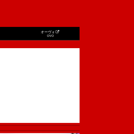
オーヴォ
OVO