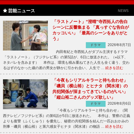
芸能ニュース
NEWS
「ラストノート」“澄晴”寺西拓人の告白
シーンに反響集まる 「真っすぐな告白が
カッコいい」「最高のシーンをありがと
う」
2026年8月7日
ドラマ
内田有紀と寺西拓人がダブル主演するドラマ
「ラストノート」（フジテレビ系）の第5話が、6日に放送された。（※以下、
ネタバレを含みます） 本作は、環境も積み重ねてきた人生も全く違う、交わ
るはずのなかった歳の差の男女が静かに引かれ合い、人生で …
続きを読む
「今夜もシリアルキラーと待ち合わせ」
「磯貝（横山裕）とヒナタ（関水渚）の
共犯関係が深まってきているのがいい」
「縦山裕二さんのグッズ欲しい」
2026年8月6日
ドラマ
「今夜もシリアルキラーと待ち合わせ」（関
西テレビ／フジテレビ系）の第6話が5日に放送された。 本作は、警察の正義
よりも復讐（ふくしゅう）を優先し、秘密の共犯関係を結んだ一匹おおかみの
刑事・磯貝（横山裕）と第六感女子ヒナタ（関水渚）の物語 …
続きを読む