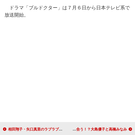
ドラマ「ブルドクター」は７月６日から日本テレビ系で
放送開始。
相田翔子・矢口真里のラブラブ結婚生活に、響「結婚したい！」 休業宣言の後藤真希に「幸せになって」と矢口がエール
ＡＫＢ４８の新ゲームは、メンバーが水着で誘惑！ 小嶋陽菜を取り合う！？大島優子と高橋みなみ