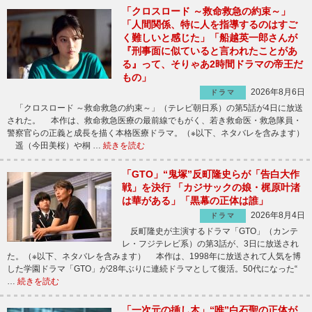
「クロスロード ～救命救急の約束～」
「人間関係、特に人を指導するのはすご
く難しいと感じた」「船越英一郎さんが
『刑事面に似ていると言われたことがあ
る』って、そりゃあ2時間ドラマの帝王だ
もの」
2026年8月6日
ドラマ
「クロスロード ～救命救急の約束～」（テレビ朝日系）の第5話が4日に放送
された。 本作は、救命救急医療の最前線でもがく、若き救命医・救急隊員・
警察官らの正義と成長を描く本格医療ドラマ。（※以下、ネタバレを含みます）
遥（今田美桜）や桐 …
続きを読む
「GTO」“鬼塚”反町隆史らが「告白大作
戦」を決行 「カジサックの娘・梶原叶渚
は華がある」「黒幕の正体は誰」
2026年8月4日
ドラマ
反町隆史が主演するドラマ「GTO」（カンテ
レ・フジテレビ系）の第3話が、3日に放送され
た。（※以下、ネタバレを含みます） 本作は、1998年に放送されて人気を博
した学園ドラマ「GTO」が28年ぶりに連続ドラマとして復活。50代になった“
…
続きを読む
「一次元の挿し木」“唯”白石聖の正体が