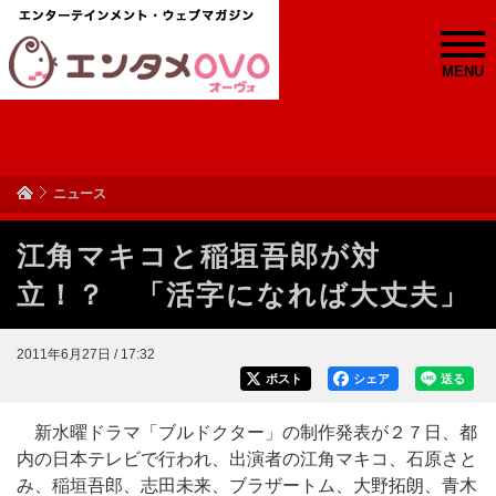
MENU
ニュース
江角マキコと稲垣吾郎が対
立！？ 「活字になれば大丈夫」
2011年6月27日 / 17:32
ポスト
シェア
送る
新水曜ドラマ「ブルドクター」の制作発表が２７日、都
内の日本テレビで行われ、出演者の江角マキコ、石原さと
み、稲垣吾郎、志田未来、ブラザートム、大野拓朗、青木