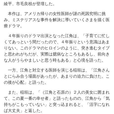
綾平、市毛良枝が登壇した。
本作は、アメリカ帰りの女性医師が謎の死因究明に挑
み、ミステリアスな事件を解決に導いていくさまを描く医
療ドラマ。
４年振りのドラマ出演となった江角は、「子育てに忙し
くてあっという間だったので、４年振りという意識はあま
りない。このドラマのヒロインのように、突き進むタイプ
と思われがちだが、実際は臆病なところもあるし、前向き
な人がうらやましいと思う時もある」と心境を語った。
一方、江角と対立する医師を演じる稲垣は、「江角さん
とにらみ合う場面があったが、あまりの迫力に負けた。こ
の後が心配」と語った。
また、稲垣は、「（江角と石原の）２人の美女に囲まれ
て、この夏一番の幸せ者」と語ったものの、江角から「気
持ちがこもっていない」と突っ込まれると、「活字になれ
ば大丈夫」と返した。