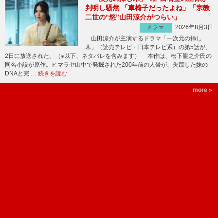
判明し騒然 「車椅子だったよね」「宗教
二世の“悠”山田涼介がつらい」
2026年8月3日
ドラマ
山田涼介が主演するドラマ「一次元の挿し
木」（読売テレビ・日本テレビ系）の第5話が、
2日に放送された。（※以下、ネタバレを含みます） 本作は、松下龍之介氏の
同名小説が原作。ヒマラヤ山中で発掘された200年前の人骨が、失踪した妹の
DNAと完 …
続きを読む
more »