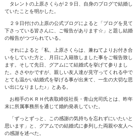
タレントの上原さくらが２９日、自身のブログで結婚し
ていたことを明かした。
２９日付けの上原の公式ブログによると「ブログを見て
下さっている皆さんに、ご報告があります☆」と題し結婚
の報告がつづられている。
それによると「私、上原さくらは、兼ねてよりお付き合
いをしていた方と、月日に入籍致しました事をご報告致し
ます。そして先日、グアムにて結婚式を挙げて参りまし
た。ささやかですが、親しい友人達が見守ってくれる中で
とても温かい結婚式を挙げる事が出来て、一生の大切な思
い出になりました♪」とある。
お相手のＫＲＨ代表取締役社長・青山光司氏とは、昨年
末に所属事務所を通じて婚約発表していた。
「ずっとずっと、この感謝の気持ちを忘れずにいたいと
思います」と、グアムでの結婚式に参列した両親や友人へ
の感謝を述べた。