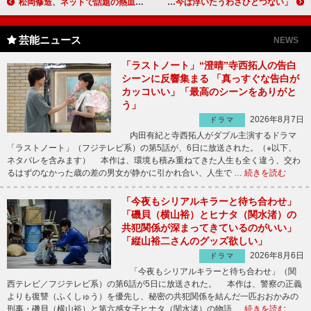
松岡修造、ネットで話題の熱血名言が書籍化 愛娘には、「頑張れではなく、頑張ってるね」
松方弘樹、マグロとの“仁義なき戦い” 「今は浮いたうわさひとつない」
芸能ニュース
NEWS
「ラストノート」“澄晴”寺西拓人の告白
シーンに反響集まる 「真っすぐな告白が
カッコいい」「最高のシーンをありがと
う」
2026年8月7日
ドラマ
内田有紀と寺西拓人がダブル主演するドラマ
「ラストノート」（フジテレビ系）の第5話が、6日に放送された。（※以下、
ネタバレを含みます） 本作は、環境も積み重ねてきた人生も全く違う、交わ
るはずのなかった歳の差の男女が静かに引かれ合い、人生で …
続きを読む
「今夜もシリアルキラーと待ち合わせ」
「磯貝（横山裕）とヒナタ（関水渚）の
共犯関係が深まってきているのがいい」
「縦山裕二さんのグッズ欲しい」
2026年8月6日
ドラマ
「今夜もシリアルキラーと待ち合わせ」（関
西テレビ／フジテレビ系）の第6話が5日に放送された。 本作は、警察の正義
よりも復讐（ふくしゅう）を優先し、秘密の共犯関係を結んだ一匹おおかみの
刑事・磯貝（横山裕）と第六感女子ヒナタ（関水渚）の物語 …
続きを読む