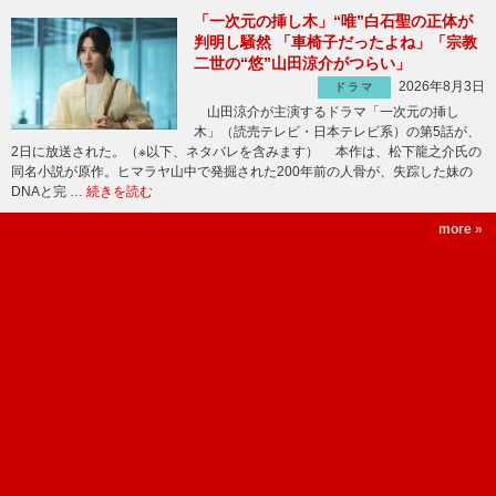
「一次元の挿し木」“唯”白石聖の正体が
判明し騒然 「車椅子だったよね」「宗教
二世の“悠”山田涼介がつらい」
2026年8月3日
ドラマ
山田涼介が主演するドラマ「一次元の挿し
木」（読売テレビ・日本テレビ系）の第5話が、
2日に放送された。（※以下、ネタバレを含みます） 本作は、松下龍之介氏の
同名小説が原作。ヒマラヤ山中で発掘された200年前の人骨が、失踪した妹の
DNAと完 …
続きを読む
more »