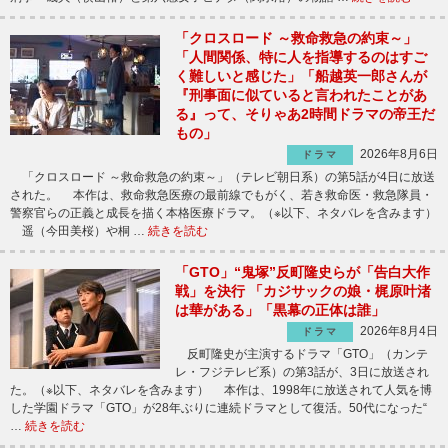
「クロスロード ～救命救急の約束～」
「人間関係、特に人を指導するのはすご
く難しいと感じた」「船越英一郎さんが
『刑事面に似ていると言われたことがあ
る』って、そりゃあ2時間ドラマの帝王だ
もの」
2026年8月6日
ドラマ
「クロスロード ～救命救急の約束～」（テレビ朝日系）の第5話が4日に放送
された。 本作は、救命救急医療の最前線でもがく、若き救命医・救急隊員・
警察官らの正義と成長を描く本格医療ドラマ。（※以下、ネタバレを含みます）
遥（今田美桜）や桐 …
続きを読む
「GTO」“鬼塚”反町隆史らが「告白大作
戦」を決行 「カジサックの娘・梶原叶渚
は華がある」「黒幕の正体は誰」
2026年8月4日
ドラマ
反町隆史が主演するドラマ「GTO」（カンテ
レ・フジテレビ系）の第3話が、3日に放送され
た。（※以下、ネタバレを含みます） 本作は、1998年に放送されて人気を博
した学園ドラマ「GTO」が28年ぶりに連続ドラマとして復活。50代になった“
…
続きを読む