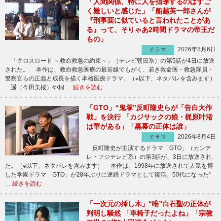
「人間関係、特に人を指導するのはすご
く難しいと感じた」「船越英一郎さんが
『刑事面に似ていると言われたことがあ
る』って、そりゃあ2時間ドラマの帝王だ
もの」
2026年8月6日
ドラマ
「クロスロード ～救命救急の約束～」（テレビ朝日系）の第5話が4日に放送
された。 本作は、救命救急医療の最前線でもがく、若き救命医・救急隊員・
警察官らの正義と成長を描く本格医療ドラマ。（※以下、ネタバレを含みます）
遥（今田美桜）や桐 …
続きを読む
「GTO」“鬼塚”反町隆史らが「告白大作
戦」を決行 「カジサックの娘・梶原叶渚
は華がある」「黒幕の正体は誰」
2026年8月4日
ドラマ
反町隆史が主演するドラマ「GTO」（カンテ
レ・フジテレビ系）の第3話が、3日に放送され
た。（※以下、ネタバレを含みます） 本作は、1998年に放送されて人気を博
した学園ドラマ「GTO」が28年ぶりに連続ドラマとして復活。50代になった“
…
続きを読む
「一次元の挿し木」“唯”白石聖の正体が
判明し騒然 「車椅子だったよね」「宗教