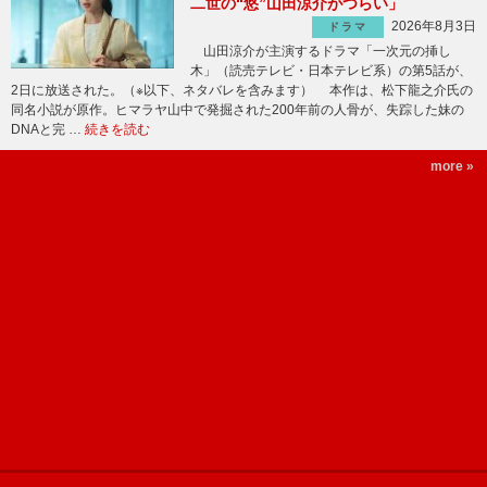
二世の“悠”山田涼介がつらい」
2026年8月3日
ドラマ
山田涼介が主演するドラマ「一次元の挿し
木」（読売テレビ・日本テレビ系）の第5話が、
2日に放送された。（※以下、ネタバレを含みます） 本作は、松下龍之介氏の
同名小説が原作。ヒマラヤ山中で発掘された200年前の人骨が、失踪した妹の
DNAと完 …
続きを読む
more »