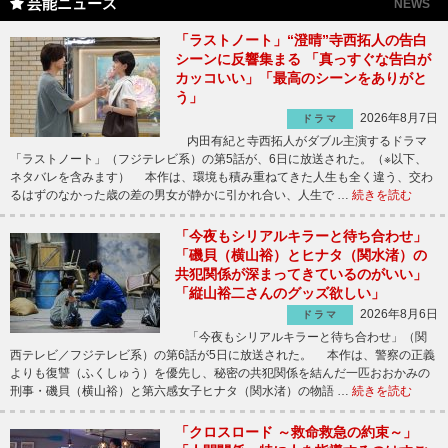
芸能ニュース
NEWS
「ラストノート」“澄晴”寺西拓人の告白
シーンに反響集まる 「真っすぐな告白が
カッコいい」「最高のシーンをありがと
う」
2026年8月7日
ドラマ
内田有紀と寺西拓人がダブル主演するドラマ
「ラストノート」（フジテレビ系）の第5話が、6日に放送された。（※以下、
ネタバレを含みます） 本作は、環境も積み重ねてきた人生も全く違う、交わ
るはずのなかった歳の差の男女が静かに引かれ合い、人生で …
続きを読む
「今夜もシリアルキラーと待ち合わせ」
「磯貝（横山裕）とヒナタ（関水渚）の
共犯関係が深まってきているのがいい」
「縦山裕二さんのグッズ欲しい」
2026年8月6日
ドラマ
「今夜もシリアルキラーと待ち合わせ」（関
西テレビ／フジテレビ系）の第6話が5日に放送された。 本作は、警察の正義
よりも復讐（ふくしゅう）を優先し、秘密の共犯関係を結んだ一匹おおかみの
刑事・磯貝（横山裕）と第六感女子ヒナタ（関水渚）の物語 …
続きを読む
「クロスロード ～救命救急の約束～」