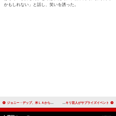
かもしれない」と話し、笑いを誘った。
ジョニー・デップ、米ＬＡから「復興信じてる」 日本メディア向けだけに特別記者会見
ＢＩＧＢＡＮＧ公式サポーターに“ＰＩＧＢＡＮＧ” よしもとナリキリ芸人がサプライズイベント