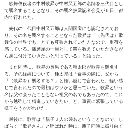
歌舞伎役者の中村歌昇が中村又五郎の名跡を三代目とし
て襲名することとなり、その襲名披露記者会見が６日、都
内で行われた。
先代の二代目中村又五郎は人間国宝にも認定されてお
り、その名を襲名することとなった歌昇は「（先代は）歌
舞伎の世界でも、とても尊敬されていた方なので、重荷を
感じている。播磨屋の一員として芸を教えていただきなが
ら身に付けていきたいと思っている」と語った。
また同時に、歌昇の長男である種太郎が歌昇を襲名す
る。その経緯について、種太郎は「食事の際に、父から
『（歌昇を）襲名する？』と軽い感じで言われた。軽い感
じで言われたので最初はウソかと思っていた。歌昇という
名は父や会ったこともない祖父の名でもあったので、これ
から勉強して精進していきたい」と、重責に緊張している
様子をうかがわせた。
最後に、歌昇は「親子２人の襲名ということなので、し
ばらく『歌昇さん』と呼ばれた時に、親子同時に振り向く