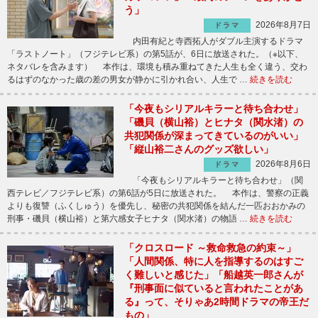
う」
2026年8月7日
ドラマ
内田有紀と寺西拓人がダブル主演するドラマ
「ラストノート」（フジテレビ系）の第5話が、6日に放送された。（※以下、
ネタバレを含みます） 本作は、環境も積み重ねてきた人生も全く違う、交わ
るはずのなかった歳の差の男女が静かに引かれ合い、人生で …
続きを読む
「今夜もシリアルキラーと待ち合わせ」
「磯貝（横山裕）とヒナタ（関水渚）の
共犯関係が深まってきているのがいい」
「縦山裕二さんのグッズ欲しい」
2026年8月6日
ドラマ
「今夜もシリアルキラーと待ち合わせ」（関
西テレビ／フジテレビ系）の第6話が5日に放送された。 本作は、警察の正義
よりも復讐（ふくしゅう）を優先し、秘密の共犯関係を結んだ一匹おおかみの
刑事・磯貝（横山裕）と第六感女子ヒナタ（関水渚）の物語 …
続きを読む
「クロスロード ～救命救急の約束～」
「人間関係、特に人を指導するのはすご
く難しいと感じた」「船越英一郎さんが
『刑事面に似ていると言われたことがあ
る』って、そりゃあ2時間ドラマの帝王だ
もの」