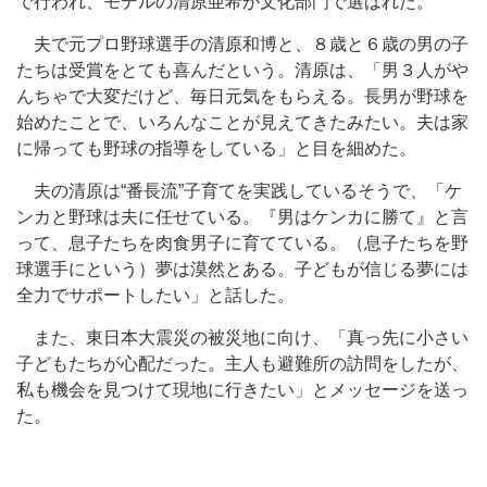
で行われ、モデルの清原亜希が文化部門で選ばれた。
夫で元プロ野球選手の清原和博と、８歳と６歳の男の子
たちは受賞をとても喜んだという。清原は、「男３人がや
んちゃで大変だけど、毎日元気をもらえる。長男が野球を
始めたことで、いろんなことが見えてきたみたい。夫は家
に帰っても野球の指導をしている」と目を細めた。
夫の清原は“番長流”子育てを実践しているそうで、「ケ
ンカと野球は夫に任せている。『男はケンカに勝て』と言
って、息子たちを肉食男子に育てている。（息子たちを野
球選手にという）夢は漠然とある。子どもが信じる夢には
全力でサポートしたい」と話した。
また、東日本大震災の被災地に向け、「真っ先に小さい
子どもたちが心配だった。主人も避難所の訪問をしたが、
私も機会を見つけて現地に行きたい」とメッセージを送っ
た。