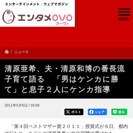
MENU
ニュース
清原亜希、夫・清原和博の番長流
子育て語る 「男はケンカに勝
て」と息子２人にケンカ指導
2011年5月6日 / 16:08
ポスト
シェア
送る
「第４回ベストマザー賞２０１１」授賞式が６日、都内