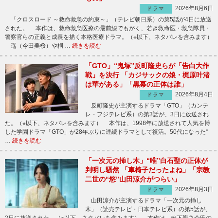
2026年8月6日
ドラマ
「クロスロード ～救命救急の約束～」（テレビ朝日系）の第5話が4日に放送
された。 本作は、救命救急医療の最前線でもがく、若き救命医・救急隊員・
警察官らの正義と成長を描く本格医療ドラマ。（※以下、ネタバレを含みます）
遥（今田美桜）や桐 …
続きを読む
「GTO」“鬼塚”反町隆史らが「告白大作
戦」を決行 「カジサックの娘・梶原叶渚
は華がある」「黒幕の正体は誰」
2026年8月4日
ドラマ
反町隆史が主演するドラマ「GTO」（カンテ
レ・フジテレビ系）の第3話が、3日に放送され
た。（※以下、ネタバレを含みます） 本作は、1998年に放送されて人気を博
した学園ドラマ「GTO」が28年ぶりに連続ドラマとして復活。50代になった“
…
続きを読む
「一次元の挿し木」“唯”白石聖の正体が
判明し騒然 「車椅子だったよね」「宗教
二世の“悠”山田涼介がつらい」
2026年8月3日
ドラマ
山田涼介が主演するドラマ「一次元の挿し
木」（読売テレビ・日本テレビ系）の第5話が、
2日に放送された。（※以下、ネタバレを含みます） 本作は、松下龍之介氏の