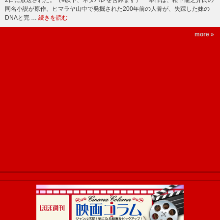
同名小説が原作。ヒマラヤ山中で発掘された200年前の人骨が、失踪した妹の
DNAと完 …
続きを読む
more »