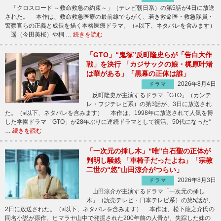
「クロスロード ～救命救急の約束～」（テレビ朝日系）の第5話が4日に放送
された。 本作は、救命救急医療の最前線でもがく、若き救命医・救急隊員・
警察官らの正義と成長を描く本格医療ドラマ。（※以下、ネタバレを含みます）
遥（今田美桜）や桐 …
続きを読む
「GTO」“鬼塚”反町隆史らが「告白大作
戦」を決行 「カジサックの娘・梶原叶渚
は華がある」「黒幕の正体は誰」
2026年8月4日
ドラマ
反町隆史が主演するドラマ「GTO」（カンテ
レ・フジテレビ系）の第3話が、3日に放送され
た。（※以下、ネタバレを含みます） 本作は、1998年に放送されて人気を博
した学園ドラマ「GTO」が28年ぶりに連続ドラマとして復活。50代になった“
…
続きを読む
「一次元の挿し木」“唯”白石聖の正体が
判明し騒然 「車椅子だったよね」「宗教
二世の“悠”山田涼介がつらい」
2026年8月3日
ドラマ
山田涼介が主演するドラマ「一次元の挿し
木」（読売テレビ・日本テレビ系）の第5話が、
2日に放送された。（※以下、ネタバレを含みます） 本作は、松下龍之介氏の
同名小説が原作。ヒマラヤ山中で発掘された200年前の人骨が、失踪した妹の