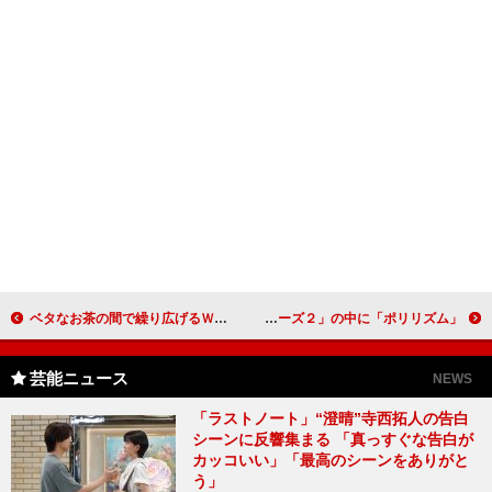
ベタなお茶の間で繰り広げるＷボケコント 笑い飯が関西地域限定ＣＭに出演
Ｐｅｒｆｕｍｅ、映画の挿入歌で世界進出！ 映画「カーズ２」の中に「ポリリズム」
芸能ニュース
NEWS
「ラストノート」“澄晴”寺西拓人の告白
シーンに反響集まる 「真っすぐな告白が
カッコいい」「最高のシーンをありがと
う」