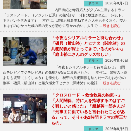
2026年8月7日
ドラマ
内田有紀と寺西拓人がダブル主演するドラマ
「ラストノート」（フジテレビ系）の第5話が、6日に放送された。（※以下、
ネタバレを含みます） 本作は、環境も積み重ねてきた人生も全く違う、交わ
るはずのなかった歳の差の男女が静かに引かれ合い、人生で …
続きを読む
「今夜もシリアルキラーと待ち合わせ」
「磯貝（横山裕）とヒナタ（関水渚）の
共犯関係が深まってきているのがいい」
「縦山裕二さんのグッズ欲しい」
2026年8月6日
ドラマ
「今夜もシリアルキラーと待ち合わせ」（関
西テレビ／フジテレビ系）の第6話が5日に放送された。 本作は、警察の正義
よりも復讐（ふくしゅう）を優先し、秘密の共犯関係を結んだ一匹おおかみの
刑事・磯貝（横山裕）と第六感女子ヒナタ（関水渚）の物語 …
続きを読む
「クロスロード ～救命救急の約束～」
「人間関係、特に人を指導するのはすご
く難しいと感じた」「船越英一郎さんが
『刑事面に似ていると言われたことがあ
る』って、そりゃあ2時間ドラマの帝王だ
もの」
2026年8月6日
ドラマ