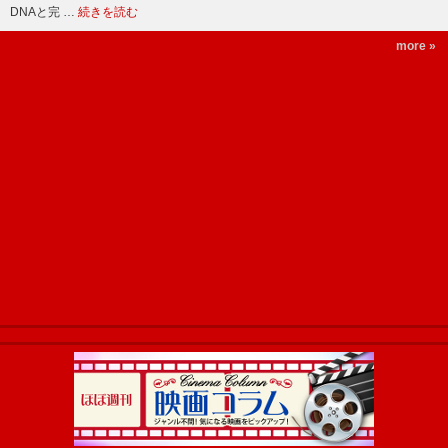
DNAと完 …
続きを読む
more »