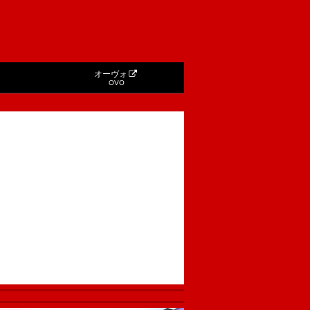
オーヴォ
OVO