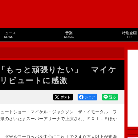
ニュース
音楽
特別企画
NEWS
MUSIC
PR
「もっと頑張りたい」 マイケ
リビュートに感激
ポスト
シェア
送る
ュートショー「マイケル・ジャクソン ザ・イモータル ワ
玉県のさいたまスーパーアリーナで上演され、ＥＸＩＬＥほか
、北米やヨーロッパを中心にこれまで２４０万人以上が来場