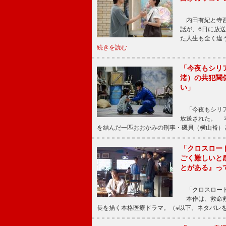
内田有紀と寺西
話が、6日に放
た人生も全く違
続きを読む
「今夜もシリ
渚）の共犯関
い」
「今夜もシリア
放送された。 
を結んだ一匹おおかみの刑事・磯貝（横山裕）
「クロスロー
ごく難しいと
とがある』っ
「クロスロード
本作は、救命救
長を描く本格医療ドラマ。（※以下、ネタバレ