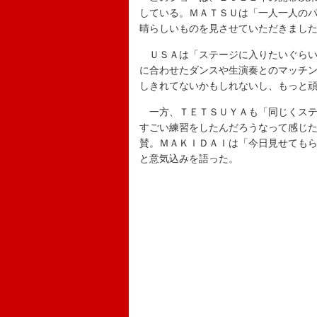
している。ＭＡＴＳＵは「一人一人の
晴らしいものを見させていただきまし
ＵＳＡは「ステージに入りたいぐらい
に合わせたダンスや生演奏とのマッチ
しきれてないかもしれないし、もっと
一方、ＴＥＴＳＵＹＡも「同じくステ
すごい練習をしたんだろうなって感じ
賛。ＭＡＫＩＤＡＩは「今日見せても
と意気込みを語った。