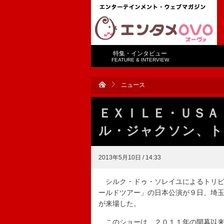
特集・インタビュー
FEATURE & INTERVIEW
ニュース
ＥＸＩＬＥ・ＵＳＡ
ル・ジャクソン、ト
2013年5月10日 / 14:33
シルク・ドゥ・ソレイユによるトリビ
ールドツアー」の日本公演が９日、埼
が来場した。
このショーは、２０１１年の開幕以来