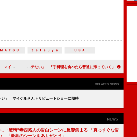
ＭＡＴＳＵ
ｔｅｔｓｕｙａ
ＵＳＡ
ショーに期待
キャイ～ン天野「料理上手でもモテない」 「手料理を食べたら普通に帰っていく」
RELATED NEWS
たい」 マイケルさんトリビュートショーに期待
NEWS
ト」“澄晴”寺西拓人の告白シーンに反響集まる 「真っすぐな告
い」「最高のシーンをありがとう」