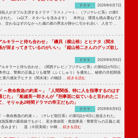
2026年8月7日
ドラマ
拓人がダブル主演するドラマ「ラストノート」（フジテレビ系）の第5
送された。（※以下、ネタバレを含みます） 本作は、環境も積み重ねてき
う、交わるはずのなかった歳の差の男女が静かに引かれ合い、人生で …
アルキラーと待ち合わせ」「磯貝（横山裕）とヒナタ（関水
係が深まってきているのがいい」「縦山裕二さんのグッズ欲し
2026年8月6日
ドラマ
ルキラーと待ち合わせ」（関西テレビ／フジテレビ系）の第6話が5日に
本作は、警察の正義よりも復讐（ふくしゅう）を優先し、秘密の共犯関係
と第六感女子ヒナタ（関水渚）の物語 …
続きを読む
ド ～救命救急の約束～」「人間関係、特に人を指導するのはす
感じた」「船越英一郎さんが『刑事面に似ていると言われたこ
て、そりゃあ2時間ドラマの帝王だもの」
2026年8月6日
ドラマ
 ～救命救急の約束～」（テレビ朝日系）の第5話が4日に放送された。
急医療の最前線でもがく、若き救命医・救急隊員・警察官らの正義と成
を含みます） 遥（今田美桜）や桐 …
続きを読む