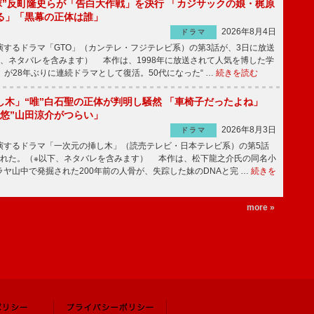
鬼塚”反町隆史らが「告白大作戦」を決行 「カジサックの娘・梶原
る」「黒幕の正体は誰」
2026年8月4日
ドラマ
するドラマ「GTO」（カンテレ・フジテレビ系）の第3話が、3日に放送
下、ネタバレを含みます） 本作は、1998年に放送されて人気を博した学
」が28年ぶりに連続ドラマとして復活。50代になった“ …
続きを読む
し木」“唯”白石聖の正体が判明し騒然 「車椅子だったよね」
“悠”山田涼介がつらい」
2026年8月3日
ドラマ
するドラマ「一次元の挿し木」（読売テレビ・日本テレビ系）の第5話
された。（※以下、ネタバレを含みます） 本作は、松下龍之介氏の同名小
ヤ山中で発掘された200年前の人骨が、失踪した妹のDNAと完 …
続きを
more »