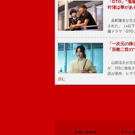
「GTO」“
叶渚は華があ
反町隆史が主演
された。（※以
園ドラマ「GTO
「一次元の挿
「宗教二世の
山田涼介が主演
が、2日に放送
説が原作。ヒマラ
読む