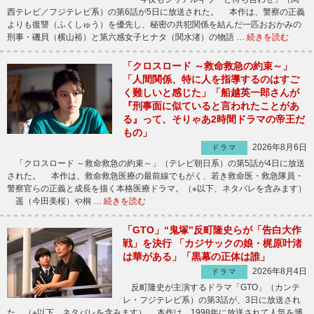
西テレビ／フジテレビ系）の第6話が5日に放送された。 本作は、警察の正義
よりも復讐（ふくしゅう）を優先し、秘密の共犯関係を結んだ一匹おおかみの
刑事・磯貝（横山裕）と第六感女子ヒナタ（関水渚）の物語 …
続きを読む
「クロスロード ～救命救急の約束～」
「人間関係、特に人を指導するのはすご
く難しいと感じた」「船越英一郎さんが
『刑事面に似ていると言われたことがあ
る』って、そりゃあ2時間ドラマの帝王だ
もの」
2026年8月6日
ドラマ
「クロスロード ～救命救急の約束～」（テレビ朝日系）の第5話が4日に放送
された。 本作は、救命救急医療の最前線でもがく、若き救命医・救急隊員・
警察官らの正義と成長を描く本格医療ドラマ。（※以下、ネタバレを含みます）
遥（今田美桜）や桐 …
続きを読む
「GTO」“鬼塚”反町隆史らが「告白大作
戦」を決行 「カジサックの娘・梶原叶渚
は華がある」「黒幕の正体は誰」
2026年8月4日
ドラマ
反町隆史が主演するドラマ「GTO」（カンテ
レ・フジテレビ系）の第3話が、3日に放送され
た。（※以下、ネタバレを含みます） 本作は、1998年に放送されて人気を博