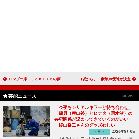
ロンブー淳、ｊｅａｌｋｂの夢は「武道館」 ファイナル公演ではるな愛、庄司と大熱唱！
長澤まさみ＆岡田准一、ジブリ作品で共演！ 映画「コクリコ坂から」、豪華声優陣が決定
芸能ニュース
NEWS
「今夜もシリアルキラーと待ち合わせ」
「磯貝（横山裕）とヒナタ（関水渚）の
共犯関係が深まってきているのがいい」
「縦山裕二さんのグッズ欲しい」
2026年8月6日
ドラマ
「今夜もシリアルキラーと待ち合わせ」（関