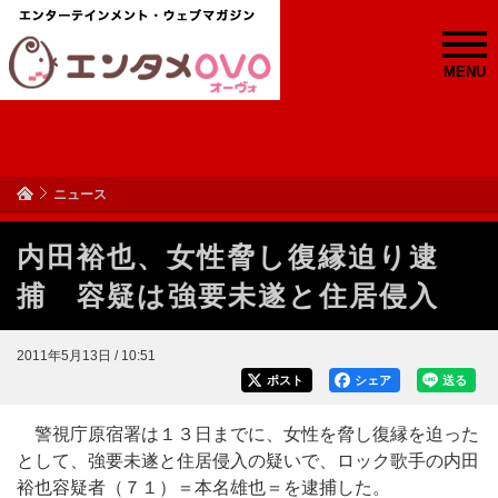
MENU
ニュース
内田裕也、女性脅し復縁迫り逮
捕 容疑は強要未遂と住居侵入
2011年5月13日 / 10:51
ポスト
シェア
送る
警視庁原宿署は１３日までに、女性を脅し復縁を迫った
として、強要未遂と住居侵入の疑いで、ロック歌手の内田
裕也容疑者（７１）＝本名雄也＝を逮捕した。