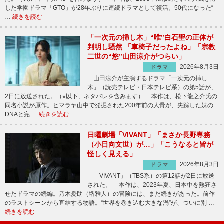
した学園ドラマ「GTO」が28年ぶりに連続ドラマとして復活。50代になった“
…
続きを読む
「一次元の挿し木」“唯”白石聖の正体が
判明し騒然 「車椅子だったよね」「宗教
二世の“悠”山田涼介がつらい」
2026年8月3日
ドラマ
山田涼介が主演するドラマ「一次元の挿し
木」（読売テレビ・日本テレビ系）の第5話が、
2日に放送された。（※以下、ネタバレを含みます） 本作は、松下龍之介氏の
同名小説が原作。ヒマラヤ山中で発掘された200年前の人骨が、失踪した妹の
DNAと完 …
続きを読む
日曜劇場「VIVANT」「まさか長野専務
（小日向文世）が…」「こうなると皆が
怪しく見える」
2026年8月3日
ドラマ
「VIVANT」（TBS系）の第12話が2日に放送
された。 本作は、2023年夏、日本中を熱狂さ
せたドラマの続編。乃木憂助（堺雅人）の冒険には、まだ続きがあった。前作
のラストシーンから直結する物語。“世界を巻き込む大きな渦”が、ついに別 …
続きを読む