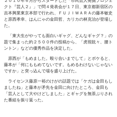
２０１０年６月からスタートした「市民芸人発掘プロジェ
クト『芸人２』」で問４発表会が１７日、東京都新宿区の
吉本興業東京本部で行われ、ＦＵＪＩＷＡＲＡの藤本敏史
と原西孝幸、はんにゃの金田哲、カリカの林克治が登場し
た。
「東大生がやっても面白いギャグ、どんなギャグ？」の
題で集まった約２５００件の投稿から、「虎視眈々、腰ト
ントン」などの優秀作品を決定した。
原西が「もめました。殴り合いまでして」とボケると、
藤本が「何にももめてないです。もめるわけないじゃない
ですか」と突っ込んで場を盛り上げた。
ライセンス藤原一裕のけがの話題では「ケガは金田もし
ましたね」と藤本が矛先を金田に向けたところ、金田も
「芸人として大やけどしました」とギャグを無茶ぶりされ
た番組を振り返った。