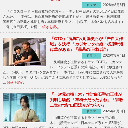
2026年8月6日
ドラマ
「クロスロード ～救命救急の約束～」（テレビ朝日系）の第5話が4日に放送
された。 本作は、救命救急医療の最前線でもがく、若き救命医・救急隊員・
警察官らの正義と成長を描く本格医療ドラマ。（※以下、ネタバレを含みます）
遥（今田美桜）や桐 …
続きを読む
「GTO」“鬼塚”反町隆史らが「告白大作
戦」を決行 「カジサックの娘・梶原叶渚
は華がある」「黒幕の正体は誰」
2026年8月4日
ドラマ
反町隆史が主演するドラマ「GTO」（カンテ
レ・フジテレビ系）の第3話が、3日に放送され
た。（※以下、ネタバレを含みます） 本作は、1998年に放送されて人気を博
した学園ドラマ「GTO」が28年ぶりに連続ドラマとして復活。50代になった“
…
続きを読む
「一次元の挿し木」“唯”白石聖の正体が
判明し騒然 「車椅子だったよね」「宗教
二世の“悠”山田涼介がつらい」
2026年8月3日
ドラマ
山田涼介が主演するドラマ「一次元の挿し
木」（読売テレビ・日本テレビ系）の第5話が、
2日に放送された。（※以下、ネタバレを含みます） 本作は、松下龍之介氏の