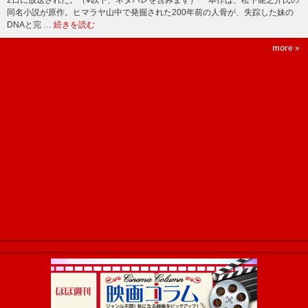
同名小説が原作。ヒマラヤ山中で発掘された200年前の人骨が、失踪した妹の
DNAと完 …
続きを読む
more »