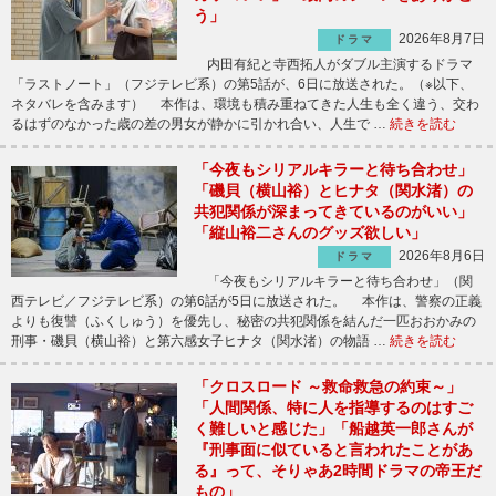
う」
2026年8月7日
ドラマ
内田有紀と寺西拓人がダブル主演するドラマ
「ラストノート」（フジテレビ系）の第5話が、6日に放送された。（※以下、
ネタバレを含みます） 本作は、環境も積み重ねてきた人生も全く違う、交わ
るはずのなかった歳の差の男女が静かに引かれ合い、人生で …
続きを読む
「今夜もシリアルキラーと待ち合わせ」
「磯貝（横山裕）とヒナタ（関水渚）の
共犯関係が深まってきているのがいい」
「縦山裕二さんのグッズ欲しい」
2026年8月6日
ドラマ
「今夜もシリアルキラーと待ち合わせ」（関
西テレビ／フジテレビ系）の第6話が5日に放送された。 本作は、警察の正義
よりも復讐（ふくしゅう）を優先し、秘密の共犯関係を結んだ一匹おおかみの
刑事・磯貝（横山裕）と第六感女子ヒナタ（関水渚）の物語 …
続きを読む
「クロスロード ～救命救急の約束～」
「人間関係、特に人を指導するのはすご
く難しいと感じた」「船越英一郎さんが
『刑事面に似ていると言われたことがあ
る』って、そりゃあ2時間ドラマの帝王だ
もの」