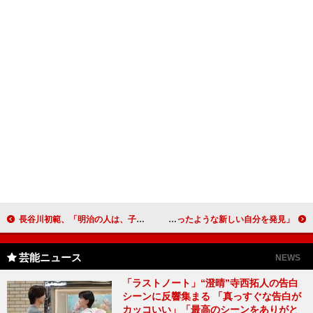
長谷川初範、「明治の人は、子孫のために本当に頑張った」 「演じられて名誉なことだと思う」
武井咲「優しくて聞き上手な男性が好き」 浴衣姿は「魔法にかかったような新しい自分を発見」
芸能ニュース
NEWS
「ラストノート」“澄晴”寺西拓人の告白
シーンに反響集まる 「真っすぐな告白が
カッコいい」「最高のシーンをありがと