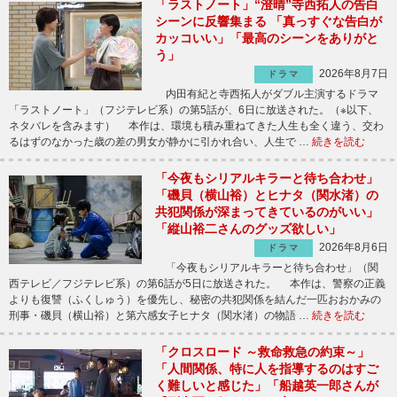
「ラストノート」“澄晴”寺西拓人の告白
シーンに反響集まる 「真っすぐな告白が
カッコいい」「最高のシーンをありがと
う」
2026年8月7日
ドラマ
内田有紀と寺西拓人がダブル主演するドラマ
「ラストノート」（フジテレビ系）の第5話が、6日に放送された。（※以下、
ネタバレを含みます） 本作は、環境も積み重ねてきた人生も全く違う、交わ
るはずのなかった歳の差の男女が静かに引かれ合い、人生で …
続きを読む
「今夜もシリアルキラーと待ち合わせ」
「磯貝（横山裕）とヒナタ（関水渚）の
共犯関係が深まってきているのがいい」
「縦山裕二さんのグッズ欲しい」
2026年8月6日
ドラマ
「今夜もシリアルキラーと待ち合わせ」（関
西テレビ／フジテレビ系）の第6話が5日に放送された。 本作は、警察の正義
よりも復讐（ふくしゅう）を優先し、秘密の共犯関係を結んだ一匹おおかみの
刑事・磯貝（横山裕）と第六感女子ヒナタ（関水渚）の物語 …
続きを読む
「クロスロード ～救命救急の約束～」
「人間関係、特に人を指導するのはすご
く難しいと感じた」「船越英一郎さんが