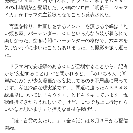
発表が２４日、都内で行われ、ドラマに出演するＡＫＢ４
８の小嶋陽菜が登場した。小嶋のソロ曲「明後日、ジャマ
イカ」がドラマの主題歌となることも発表された。
言霊を操り、世直しをするメンバーを演じる小嶋は「た
い焼き屋、バーテンダー、ＯＬといろんな衣装が着られて
楽しかった。空き時間にバーテンダーの格好で、六本木を
気づかれずに歩いたこともありました」と撮影を振り返っ
た。
ドラマ内で妄想癖のあるＯＬが登場することから、記者
から“妄想することは？”と聞かれると、「みいちゃん（峯
岸みなみ）が少女漫画から妄想してるのを不思議に思って
ます。私は冷静な現実派です」。間近に迫ったＡＫＢ４８
総選挙については「もうすぐ、とドキドキしています。現
状維持できたらうれしいですけど、１つでも上に行けたら
いいなと思います」と控えな目標を掲げた。
「続・言霊の女たち。」（全４話）は６月３日から配信
開始。