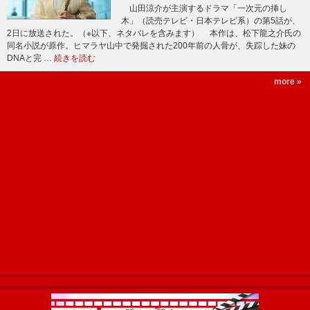
山田涼介が主演するドラマ「一次元の挿し
木」（読売テレビ・日本テレビ系）の第5話が、
2日に放送された。（※以下、ネタバレを含みます） 本作は、松下龍之介氏の
同名小説が原作。ヒマラヤ山中で発掘された200年前の人骨が、失踪した妹の
DNAと完 …
続きを読む
more »