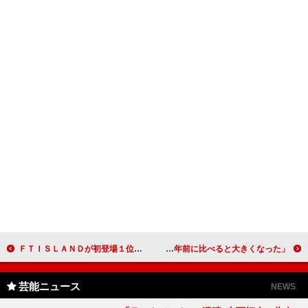
ＦＴＩＳＬＡＮＤが初登場１位、史上初の快挙 ＢＩＧＢＡＮＧに続き、韓国勢が２週連続首位
大島優子、「（連覇の可能性は）五分五分」 「１年前に比べると大きくなった」
芸能ニュース
NEWS