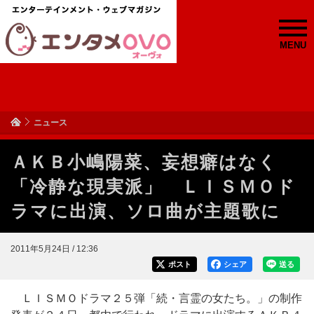
MENU
ニュース
ＡＫＢ小嶋陽菜、妄想癖はなく
「冷静な現実派」 ＬＩＳＭＯド
ラマに出演、ソロ曲が主題歌に
2011年5月24日 / 12:36
ポスト
シェア
送る
ＬＩＳＭＯドラマ２５弾「続・言霊の女たち。」の制作