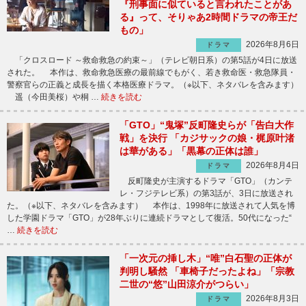
『刑事面に似ていると言われたことがあ
る』って、そりゃあ2時間ドラマの帝王だ
もの」
2026年8月6日
ドラマ
「クロスロード ～救命救急の約束～」（テレビ朝日系）の第5話が4日に放送
された。 本作は、救命救急医療の最前線でもがく、若き救命医・救急隊員・
警察官らの正義と成長を描く本格医療ドラマ。（※以下、ネタバレを含みます）
遥（今田美桜）や桐 …
続きを読む
「GTO」“鬼塚”反町隆史らが「告白大作
戦」を決行 「カジサックの娘・梶原叶渚
は華がある」「黒幕の正体は誰」
2026年8月4日
ドラマ
反町隆史が主演するドラマ「GTO」（カンテ
レ・フジテレビ系）の第3話が、3日に放送され
た。（※以下、ネタバレを含みます） 本作は、1998年に放送されて人気を博
した学園ドラマ「GTO」が28年ぶりに連続ドラマとして復活。50代になった“
…
続きを読む
「一次元の挿し木」“唯”白石聖の正体が
判明し騒然 「車椅子だったよね」「宗教
二世の“悠”山田涼介がつらい」
2026年8月3日
ドラマ