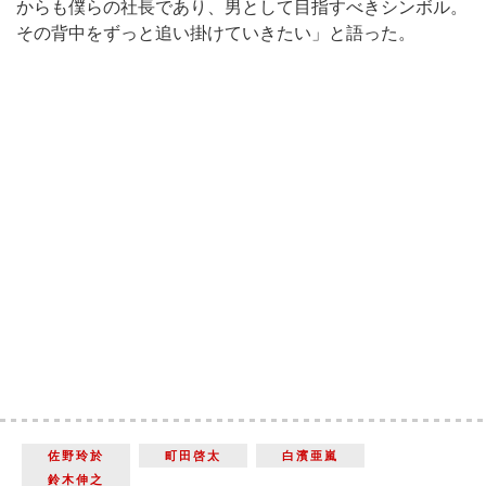
からも僕らの社長であり、男として目指すべきシンボル。
その背中をずっと追い掛けていきたい」と語った。
佐野玲於
町田啓太
白濱亜嵐
鈴木伸之