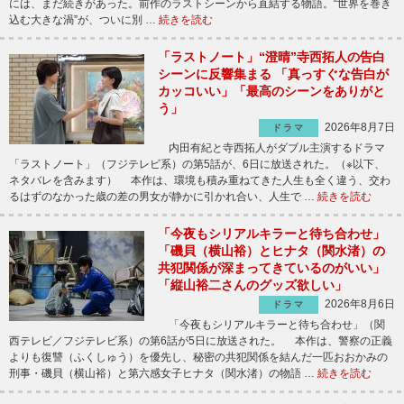
には、まだ続きがあった。前作のラストシーンから直結する物語。“世界を巻き
込む大きな渦”が、ついに別 …
続きを読む
「ラストノート」“澄晴”寺西拓人の告白
シーンに反響集まる 「真っすぐな告白が
カッコいい」「最高のシーンをありがと
う」
2026年8月7日
ドラマ
内田有紀と寺西拓人がダブル主演するドラマ
「ラストノート」（フジテレビ系）の第5話が、6日に放送された。（※以下、
ネタバレを含みます） 本作は、環境も積み重ねてきた人生も全く違う、交わ
るはずのなかった歳の差の男女が静かに引かれ合い、人生で …
続きを読む
「今夜もシリアルキラーと待ち合わせ」
「磯貝（横山裕）とヒナタ（関水渚）の
共犯関係が深まってきているのがいい」
「縦山裕二さんのグッズ欲しい」
2026年8月6日
ドラマ
「今夜もシリアルキラーと待ち合わせ」（関
西テレビ／フジテレビ系）の第6話が5日に放送された。 本作は、警察の正義
よりも復讐（ふくしゅう）を優先し、秘密の共犯関係を結んだ一匹おおかみの
刑事・磯貝（横山裕）と第六感女子ヒナタ（関水渚）の物語 …
続きを読む