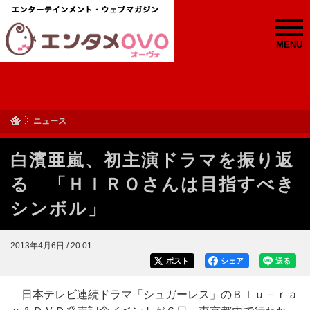
MENU
ニュース
白濱亜嵐、初主演ドラマを振り返
る 「ＨＩＲＯさんは目指すべき
シンボル」
2013年4月6日 / 20:01
ポスト
シェア
送る
日本テレビ連続ドラマ「シュガーレス」のＢｌｕ－ｒａ