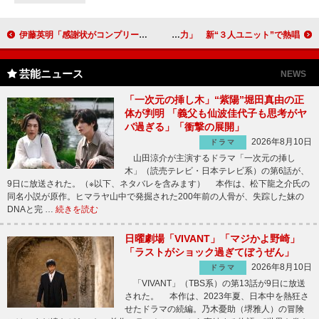
伊藤英明「感謝状がコンプリートでうれしい」 刑事ドラマ「ダブルス」で坂口憲二と共演
松崎しげる「“松崎しげる色”は企業努力」 新“３人ユニット”で熱唱
芸能ニュース
NEWS
「一次元の挿し木」“紫陽”堀田真由の正
体が判明 「義父も仙波佳代子も思考がヤ
バ過ぎる」「衝撃の展開」
2026年8月10日
ドラマ
山田涼介が主演するドラマ「一次元の挿し
木」（読売テレビ・日本テレビ系）の第6話が、
9日に放送された。（※以下、ネタバレを含みます） 本作は、松下龍之介氏の
同名小説が原作。ヒマラヤ山中で発掘された200年前の人骨が、失踪した妹の
DNAと完 …
続きを読む
日曜劇場「VIVANT」「マジかよ野崎」
「ラストがショック過ぎてぼうぜん」
2026年8月10日
ドラマ
「VIVANT」（TBS系）の第13話が9日に放送
された。 本作は、2023年夏、日本中を熱狂さ
せたドラマの続編。乃木憂助（堺雅人）の冒険