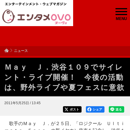
MENU
ニュース
Ｍａｙ Ｊ．渋谷１０９でサイレ
ント・ライブ開催！ 今後の活動
は、野外ライブや夏フェスに意欲
2011年5月25日 / 13:45
ポスト
シェア
送る
歌手のＭａｙ Ｊ．が２５日、「ロジクール Ｕｌｔｉ