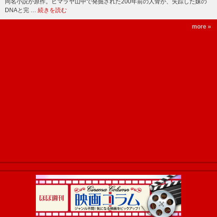
同名小説が原作。ヒマラヤ山中で発掘された200年前の人骨が、失踪した妹の
DNAと完 …
続きを読む
more »