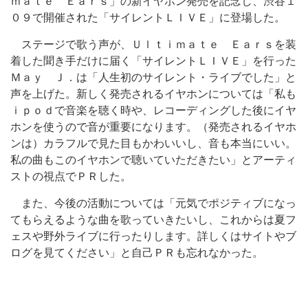
ｍａｔｅ Ｅａｒｓ」の新イヤホン発売を記念し、渋谷１
０９で開催された「サイレントＬＩＶＥ」に登場した。
ステージで歌う声が、Ｕｌｔｉｍａｔｅ Ｅａｒｓを装
着した聞き手だけに届く「サイレントＬＩＶＥ」を行った
Ｍａｙ Ｊ．は「人生初のサイレント・ライブでした」と
声を上げた。新しく発売されるイヤホンについては「私も
ｉｐｏｄで音楽を聴く時や、レコーディングした後にイヤ
ホンを使うので音が重要になります。（発売されるイヤホ
ンは）カラフルで見た目もかわいいし、音も本当にいい。
私の曲もこのイヤホンで聴いていただきたい」とアーティ
ストの視点でＰＲした。
また、今後の活動については「元気でポジティブになっ
てもらえるような曲を歌っていきたいし、これからは夏フ
ェスや野外ライブに行ったりします。詳しくはサイトやブ
ログを見てください」と自己ＰＲも忘れなかった。