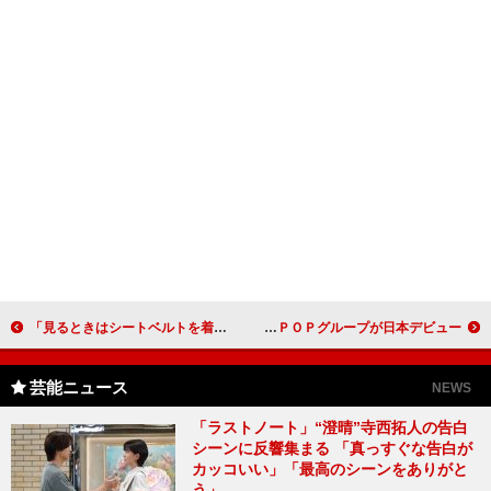
「見るときはシートベルトを着けた方がいい」 デーブ・スペクターが「トロン：レガシー」のＣＭに出演
平均身長１８５センチの韓国イケメンユニットは圧巻 メンバー２１人の大型Ｋ－ＰＯＰグループが日本デビュー
芸能ニュース
NEWS
「ラストノート」“澄晴”寺西拓人の告白
シーンに反響集まる 「真っすぐな告白が
カッコいい」「最高のシーンをありがと
う」