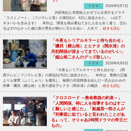
2026年8月7日
ドラマ
内田有紀と寺西拓人がダブル主演するドラマ
「ラストノート」（フジテレビ系）の第5話が、6日に放送された。（※以下、
ネタバレを含みます） 本作は、環境も積み重ねてきた人生も全く違う、交わ
るはずのなかった歳の差の男女が静かに引かれ合い、人生で …
続きを読む
「今夜もシリアルキラーと待ち合わせ」
「磯貝（横山裕）とヒナタ（関水渚）の
共犯関係が深まってきているのがいい」
「縦山裕二さんのグッズ欲しい」
2026年8月6日
ドラマ
「今夜もシリアルキラーと待ち合わせ」（関
西テレビ／フジテレビ系）の第6話が5日に放送された。 本作は、警察の正義
よりも復讐（ふくしゅう）を優先し、秘密の共犯関係を結んだ一匹おおかみの
刑事・磯貝（横山裕）と第六感女子ヒナタ（関水渚）の物語 …
続きを読む
「クロスロード ～救命救急の約束～」
「人間関係、特に人を指導するのはすご
く難しいと感じた」「船越英一郎さんが
『刑事面に似ていると言われたことがあ
る』って、そりゃあ2時間ドラマの帝王だ
もの」