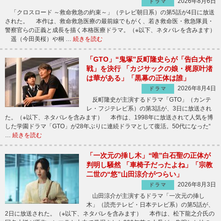
2026年8月6日
ドラマ
「クロスロード ～救命救急の約束～」（テレビ朝日系）の第5話が4日に放送
された。 本作は、救命救急医療の最前線でもがく、若き救命医・救急隊員・
警察官らの正義と成長を描く本格医療ドラマ。（※以下、ネタバレを含みます）
遥（今田美桜）や桐 …
続きを読む
「GTO」“鬼塚”反町隆史らが「告白大作
戦」を決行 「カジサックの娘・梶原叶渚
は華がある」「黒幕の正体は誰」
2026年8月4日
ドラマ
反町隆史が主演するドラマ「GTO」（カンテ
レ・フジテレビ系）の第3話が、3日に放送され
た。（※以下、ネタバレを含みます） 本作は、1998年に放送されて人気を博
した学園ドラマ「GTO」が28年ぶりに連続ドラマとして復活。50代になった“
…
続きを読む
「一次元の挿し木」“唯”白石聖の正体が
判明し騒然 「車椅子だったよね」「宗教
二世の“悠”山田涼介がつらい」
2026年8月3日
ドラマ
山田涼介が主演するドラマ「一次元の挿し
木」（読売テレビ・日本テレビ系）の第5話が、
2日に放送された。（※以下、ネタバレを含みます） 本作は、松下龍之介氏の