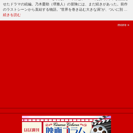
せたドラマの続編。乃木憂助（堺雅人）の冒険には、まだ続きがあった。前作
のラストシーンから直結する物語。“世界を巻き込む大きな渦”が、ついに別 …
続きを読む
more »