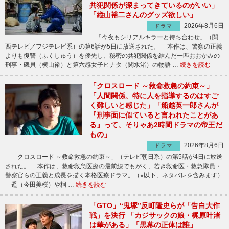
共犯関係が深まってきているのがいい」
「縦山裕二さんのグッズ欲しい」
2026年8月6日
ドラマ
「今夜もシリアルキラーと待ち合わせ」（関
西テレビ／フジテレビ系）の第6話が5日に放送された。 本作は、警察の正義
よりも復讐（ふくしゅう）を優先し、秘密の共犯関係を結んだ一匹おおかみの
刑事・磯貝（横山裕）と第六感女子ヒナタ（関水渚）の物語 …
続きを読む
「クロスロード ～救命救急の約束～」
「人間関係、特に人を指導するのはすご
く難しいと感じた」「船越英一郎さんが
『刑事面に似ていると言われたことがあ
る』って、そりゃあ2時間ドラマの帝王だ
もの」
2026年8月6日
ドラマ
「クロスロード ～救命救急の約束～」（テレビ朝日系）の第5話が4日に放送
された。 本作は、救命救急医療の最前線でもがく、若き救命医・救急隊員・
警察官らの正義と成長を描く本格医療ドラマ。（※以下、ネタバレを含みます）
遥（今田美桜）や桐 …
続きを読む
「GTO」“鬼塚”反町隆史らが「告白大作
戦」を決行 「カジサックの娘・梶原叶渚
は華がある」「黒幕の正体は誰」