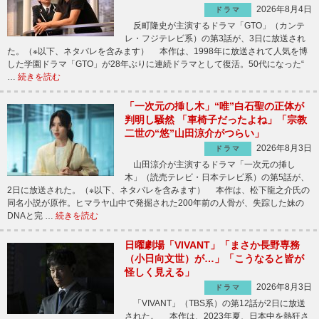
2026年8月4日
ドラマ
反町隆史が主演するドラマ「GTO」（カンテ
レ・フジテレビ系）の第3話が、3日に放送され
た。（※以下、ネタバレを含みます） 本作は、1998年に放送されて人気を博
した学園ドラマ「GTO」が28年ぶりに連続ドラマとして復活。50代になった“
…
続きを読む
「一次元の挿し木」“唯”白石聖の正体が
判明し騒然 「車椅子だったよね」「宗教
二世の“悠”山田涼介がつらい」
2026年8月3日
ドラマ
山田涼介が主演するドラマ「一次元の挿し
木」（読売テレビ・日本テレビ系）の第5話が、
2日に放送された。（※以下、ネタバレを含みます） 本作は、松下龍之介氏の
同名小説が原作。ヒマラヤ山中で発掘された200年前の人骨が、失踪した妹の
DNAと完 …
続きを読む
日曜劇場「VIVANT」「まさか長野専務
（小日向文世）が…」「こうなると皆が
怪しく見える」
2026年8月3日
ドラマ
「VIVANT」（TBS系）の第12話が2日に放送
された。 本作は、2023年夏、日本中を熱狂さ