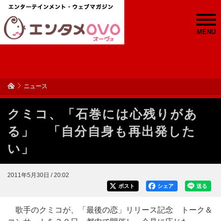
MENU
ニュース
クミコ、「石巻には心残りがあ
る」 「自分自身も再出発した
い」
2011年5月30日 / 20:02
ポスト
シェア
送る
歌手のクミコが、「最後の恋」リリース記念 トーク＆