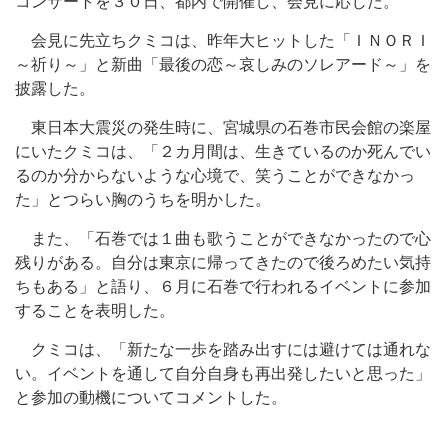
コンサートを３０日、都内で開催し、会見に応じた。
会見に先立ちクミコは、昨年大ヒットした「ＩＮＯＲＩ
～祈り～」と新曲「最後の恋～哀しみのソレアード～」を
披露した。
東日本大震災の発生時に、宮城県の石巻市民会館の楽屋
にいたクミコは、「２カ月間は、生きているのか死んでい
るのか分からないような心境で、笑うことができなかっ
た」とつらい胸のうちを明かした。
また、「石巻では１曲も歌うことができなかったので心
残りがある。自分は東京に帰ってきたので後ろめたい気持
ちもある」と語り、６月に石巻で行われるイベントに参加
することを表明した。
クミコは、「新たな一歩を踏み出すには避けては通れな
い。イベントを通して自分自身も再出発したいと思った」
と参加の動機についてコメントした。