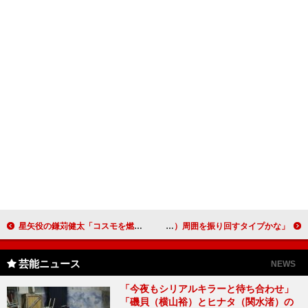
星矢役の鎌苅健太「コスモを燃やします」 ２７歳の鎌苅、舞台では１３歳の役になりきる決意
北川景子、「制服のシーンは、半目くらいで見て」 向井理、「（自分は）周囲を振り回すタイプかな」
芸能ニュース
NEWS
「今夜もシリアルキラーと待ち合わせ」
「磯貝（横山裕）とヒナタ（関水渚）の