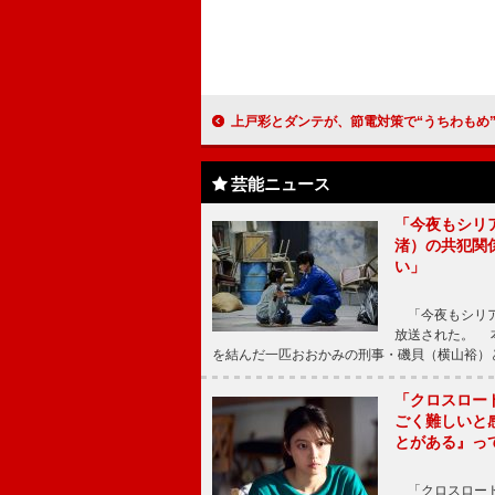
上戸彩とダンテが、節電対策で“うちわもめ” ソフトバンク“白戸家シリーズ”
芸能ニュース
「今夜もシリ
渚）の共犯関
い」
「今夜もシリア
放送された。 
を結んだ一匹おおかみの刑事・磯貝（横山裕）
「クロスロー
ごく難しいと
とがある』っ
「クロスロード