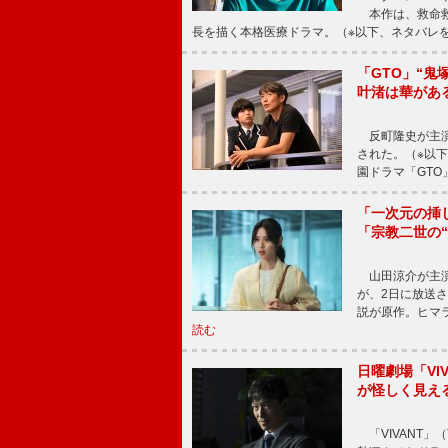
本作は、救命救
長を描く本格医療ドラマ。（※以下、ネタバレ
「GTO」“
叶渚は華があ
反町隆史が主演
された。（※以
園ドラマ「GTO
「一次元の挿
「宗教二世の
山田涼介が主演
が、2日に放送
説が原作。ヒマラ
読む
日曜劇場「V
が怪しく見え
「VIVANT」