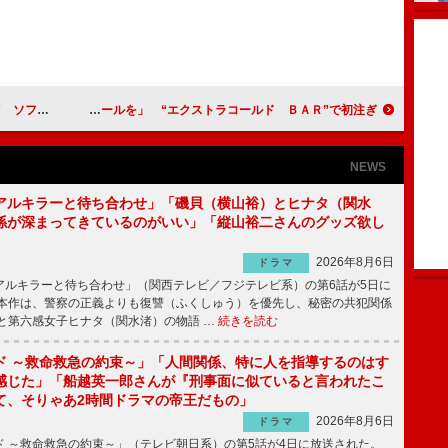
で３世代共演
高橋大輔選手、舌が回らず「こんな時にはビールを」 “エクストラコールド ＢＡＲ”で初注ぎ
NEWS
アルキラーと待ち合わせ」「磯貝（横山裕）とヒナタ（関水
係が深まってきているのがいい」「縦山裕二さんのグッズ欲し
2026年8月6日
ドラマ
ルキラーと待ち合わせ」（関西テレビ／フジテレビ系）の第6話が5日に
本作は、警察の正義よりも復讐（ふくしゅう）を優先し、秘密の共犯関係
と第六感女子ヒナタ（関水渚）の物語 …
続きを読む
ド ～救命救急の約束～」「人間関係、特に人を指導するのはす
感じた」「船越英一郎さんが『刑事面に似ていると言われたこ
て、そりゃあ2時間ドラマの帝王だもの」
2026年8月6日
ドラマ
 ～救命救急の約束～」（テレビ朝日系）の第5話が4日に放送された。