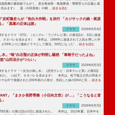
急医療の最前線でもがく、若き救命医・救急隊員・警察官らの正義と成
を含みます） 遥（今田美桜）や桐 …
続きを読む
鬼塚”反町隆史らが「告白大作戦」を決行 「カジサックの娘・梶原
る」「黒幕の正体は誰」
2026年8月4日
ドラマ
するドラマ「GTO」（カンテレ・フジテレビ系）の第3話が、3日に放送
下、ネタバレを含みます） 本作は、1998年に放送されて人気を博した学
」が28年ぶりに連続ドラマとして復活。50代になった“ …
続きを読む
し木」“唯”白石聖の正体が判明し騒然 「車椅子だったよね」
“悠”山田涼介がつらい」
2026年8月3日
ドラマ
するドラマ「一次元の挿し木」（読売テレビ・日本テレビ系）の第5話
された。（※以下、ネタバレを含みます） 本作は、松下龍之介氏の同名小
ヤ山中で発掘された200年前の人骨が、失踪した妹のDNAと完 …
続きを
IVANT」「まさか長野専務（小日向文世）が…」「こうなると皆
る」
2026年8月3日
ドラマ
（TBS系）の第12話が2日に放送された。 本作は、2023年夏、日本中を