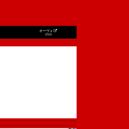
オーヴォ
OVO