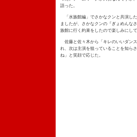
語った。
「水族館編」でさかなクンと共演した
ましたが、さかなクンの『ぎょめんな
族館に行く約束をしたので楽しみにし
佐藤と佐々木から「キレのいいダンス
れ、次は主演を狙っていることを知ら
ね」と笑顔で応じた。