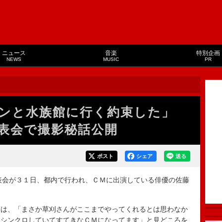
ニュース
音楽
特別企画
NEWS
MUSIC
PR
クンと水族館に行く約束した」
表会で撮影秘話公開
ポスト
シェア
送る
表会が３１日、都内で行われ、ＣＭに出演している俳優の佐藤
は、「まさか草刈さんがここまでやってくれるとは思わなか
、シンクロしていてすてきなＣＭになってます」と見どころを