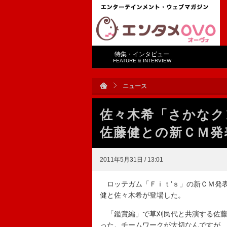
特集・インタビュー
FEATURE & INTERVIEW
ニュース
佐々木希「さかな
佐藤健との新ＣＭ発
2011年5月31日 / 13:01
ロッテガム「Ｆｉｔ’ｓ」の新ＣＭ発
健と佐々木希が登場した。
「鑑賞編」で草刈民代と共演する佐藤
った。チームワークが大切なんですが