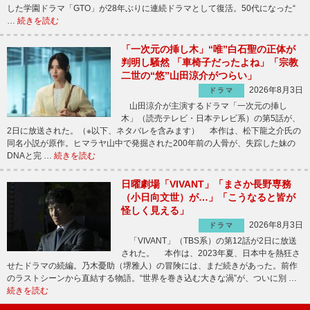
した学園ドラマ「GTO」が28年ぶりに連続ドラマとして復活。50代になった“
…
続きを読む
「一次元の挿し木」“唯”白石聖の正体が
判明し騒然 「車椅子だったよね」「宗教
二世の“悠”山田涼介がつらい」
2026年8月3日
ドラマ
山田涼介が主演するドラマ「一次元の挿し
木」（読売テレビ・日本テレビ系）の第5話が、
2日に放送された。（※以下、ネタバレを含みます） 本作は、松下龍之介氏の
同名小説が原作。ヒマラヤ山中で発掘された200年前の人骨が、失踪した妹の
DNAと完 …
続きを読む
日曜劇場「VIVANT」「まさか長野専務
（小日向文世）が…」「こうなると皆が
怪しく見える」
2026年8月3日
ドラマ
「VIVANT」（TBS系）の第12話が2日に放送
された。 本作は、2023年夏、日本中を熱狂さ
せたドラマの続編。乃木憂助（堺雅人）の冒険には、まだ続きがあった。前作
のラストシーンから直結する物語。“世界を巻き込む大きな渦”が、ついに別 …
続きを読む