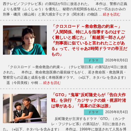
西テレビ／フジテレビ系）の第6話が5日に放送された。 本作は、警察の正義
よりも復讐（ふくしゅう）を優先し、秘密の共犯関係を結んだ一匹おおかみの
刑事・磯貝（横山裕）と第六感女子ヒナタ（関水渚）の物語 …
続きを読む
「クロスロード ～救命救急の約束～」
「人間関係、特に人を指導するのはすご
く難しいと感じた」「船越英一郎さんが
『刑事面に似ていると言われたことがあ
る』って、そりゃあ2時間ドラマの帝王だ
もの」
2026年8月6日
ドラマ
「クロスロード ～救命救急の約束～」（テレビ朝日系）の第5話が4日に放送
された。 本作は、救命救急医療の最前線でもがく、若き救命医・救急隊員・
警察官らの正義と成長を描く本格医療ドラマ。（※以下、ネタバレを含みます）
遥（今田美桜）や桐 …
続きを読む
「GTO」“鬼塚”反町隆史らが「告白大作
戦」を決行 「カジサックの娘・梶原叶渚
は華がある」「黒幕の正体は誰」
2026年8月4日
ドラマ
反町隆史が主演するドラマ「GTO」（カンテ
レ・フジテレビ系）の第3話が、3日に放送され
た。（※以下、ネタバレを含みます） 本作は、1998年に放送されて人気を博