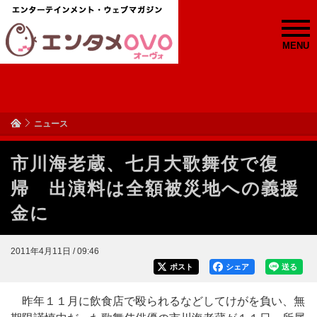
MENU
ニュース
市川海老蔵、七月大歌舞伎で復
帰 出演料は全額被災地への義援
金に
2011年4月11日 / 09:46
ポスト
シェア
送る
昨年１１月に飲食店で殴られるなどしてけがを負い、無