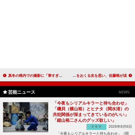
真冬の稚内での撮影に「寒すぎて大変だった」 映画「管制塔」の舞台あいさつ
ウド鈴木、ギャグは封印して懸命の募金活動 避難所生活をおくる友を思い、佐藤唯が涙
芸能ニュース
NEWS
「今夜もシリアルキラーと待ち合わせ」
「磯貝（横山裕）とヒナタ（関水渚）の
共犯関係が深まってきているのがいい」
「縦山裕二さんのグッズ欲しい」
2026年8月6日
ドラマ
「今夜もシリアルキラーと待ち合わせ」（関