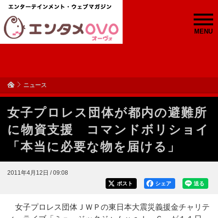
MENU
ニュース
女子プロレス団体が都内の避難所
に物資支援 コマンドボリショイ
「本当に必要な物を届ける」
2011年4月12日 / 09:08
ポスト
シェア
送る
女子プロレス団体ＪＷＰの東日本大震災義援金チャリテ