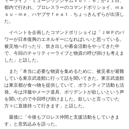
ィーライブ「ミュージックジャムｖｏｌ．６」が１１日、
都内で行われ、プロレスラーのコマンドボリショイ、ｍａ
ｓｕ－ｍｅ、ハヤブサｆｅａｔ．ちょっきんずらが出演し
た。
イベントを企画したコマンドボリショイは「ＪＷＰのパ
ワーが日本復興のエネルギーになればいいと思っている。
被災地へ行ったり、炊き出しや募金活動をやってきた中
で、今回のチャリティーライブと物資の呼び掛けも考えま
した」と話した。
また「本当に必要な物資を集めるために、被災者が避難
している東京武道館に行って話を聞いてきた。東京武道館
は東京都が食べ物を提供していて、ボランティア活動も活
発。今は洋服やメーク道具、ポリデントが欲しいという声
を聞いたので今回呼び掛けました。欲しいと言っていた
方々に直接持って行きます」と話した。
最後に「今後もプロレス仲間と支援活動をしていきま
す」と意気込みを語った。