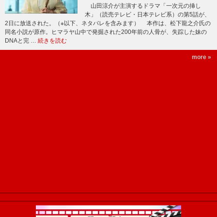
山田涼介が主演するドラマ「一次元の挿し
木」（読売テレビ・日本テレビ系）の第5話が、
2日に放送された。（※以下、ネタバレを含みます） 本作は、松下龍之介氏の
同名小説が原作。ヒマラヤ山中で発掘された200年前の人骨が、失踪した妹の
DNAと完 …
続きを読む
more »