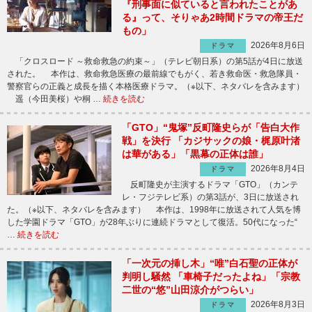
『刑事面に似ていると言われたことがあ
る』って、そりゃあ2時間ドラマの帝王だ
もの」
2026年8月6日
ドラマ
「クロスロード ～救命救急の約束～」（テレビ朝日系）の第5話が4日に放送
された。 本作は、救命救急医療の最前線でもがく、若き救命医・救急隊員・
警察官らの正義と成長を描く本格医療ドラマ。（※以下、ネタバレを含みます）
遥（今田美桜）や桐 …
続きを読む
「GTO」“鬼塚”反町隆史らが「告白大作
戦」を決行 「カジサックの娘・梶原叶渚
は華がある」「黒幕の正体は誰」
2026年8月4日
ドラマ
反町隆史が主演するドラマ「GTO」（カンテ
レ・フジテレビ系）の第3話が、3日に放送され
た。（※以下、ネタバレを含みます） 本作は、1998年に放送されて人気を博
した学園ドラマ「GTO」が28年ぶりに連続ドラマとして復活。50代になった“
…
続きを読む
「一次元の挿し木」“唯”白石聖の正体が
判明し騒然 「車椅子だったよね」「宗教
二世の“悠”山田涼介がつらい」
2026年8月3日
ドラマ