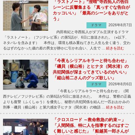
「ラストノート」“澄晴”寺西拓人の告白
シーンに反響集まる 「真っすぐな告白が
カッコいい」「最高のシーンをありがと
う」
2026年8月7日
ドラマ
内田有紀と寺西拓人がダブル主演するドラマ
「ラストノート」（フジテレビ系）の第5話が、6日に放送された。（※以下、
ネタバレを含みます） 本作は、環境も積み重ねてきた人生も全く違う、交わ
るはずのなかった歳の差の男女が静かに引かれ合い、人生で …
続きを読む
「今夜もシリアルキラーと待ち合わせ」
「磯貝（横山裕）とヒナタ（関水渚）の
共犯関係が深まってきているのがいい」
「縦山裕二さんのグッズ欲しい」
2026年8月6日
ドラマ
「今夜もシリアルキラーと待ち合わせ」（関
西テレビ／フジテレビ系）の第6話が5日に放送された。 本作は、警察の正義
よりも復讐（ふくしゅう）を優先し、秘密の共犯関係を結んだ一匹おおかみの
刑事・磯貝（横山裕）と第六感女子ヒナタ（関水渚）の物語 …
続きを読む
「クロスロード ～救命救急の約束～」
「人間関係、特に人を指導するのはすご
く難しいと感じた」「船越英一郎さんが