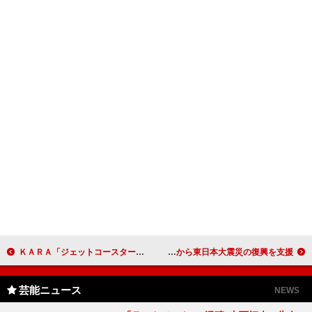
ＫＡＲＡ「ジェットコースターラブ」初首位 海外女性グループで、史上初の金字塔
ＹＯＳＨＩＫＩ、クリスタルピアノをオークションに 海外から東日本大震災の復興を支援
芸能ニュース
NEWS