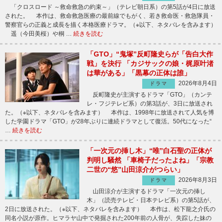
「クロスロード ～救命救急の約束～」（テレビ朝日系）の第5話が4日に放送
された。 本作は、救命救急医療の最前線でもがく、若き救命医・救急隊員・
警察官らの正義と成長を描く本格医療ドラマ。（※以下、ネタバレを含みます）
遥（今田美桜）や桐 …
続きを読む
「GTO」“鬼塚”反町隆史らが「告白大作
戦」を決行 「カジサックの娘・梶原叶渚
は華がある」「黒幕の正体は誰」
2026年8月4日
ドラマ
反町隆史が主演するドラマ「GTO」（カンテ
レ・フジテレビ系）の第3話が、3日に放送され
た。（※以下、ネタバレを含みます） 本作は、1998年に放送されて人気を博
した学園ドラマ「GTO」が28年ぶりに連続ドラマとして復活。50代になった“
…
続きを読む
「一次元の挿し木」“唯”白石聖の正体が
判明し騒然 「車椅子だったよね」「宗教
二世の“悠”山田涼介がつらい」
2026年8月3日
ドラマ
山田涼介が主演するドラマ「一次元の挿し
木」（読売テレビ・日本テレビ系）の第5話が、
2日に放送された。（※以下、ネタバレを含みます） 本作は、松下龍之介氏の
同名小説が原作。ヒマラヤ山中で発掘された200年前の人骨が、失踪した妹の