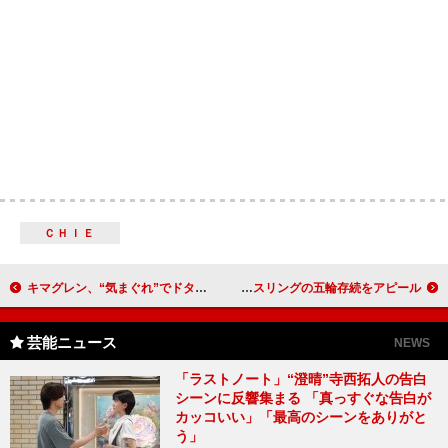
ＣＨＩＥ
キマグレン、“気まぐれ”でドタキャン？ 「Ｉｓｌａｎｄ Ｆｅｖｅｒ」記者発表会
吉田沙保里選手「できることは協力する」 レスリングの五輪存続をアピール
芸能ニュース
NEWS
「ラストノート」“澄晴”寺西拓人の告白
シーンに反響集まる 「真っすぐな告白が
カッコいい」「最高のシーンをありがと
う」