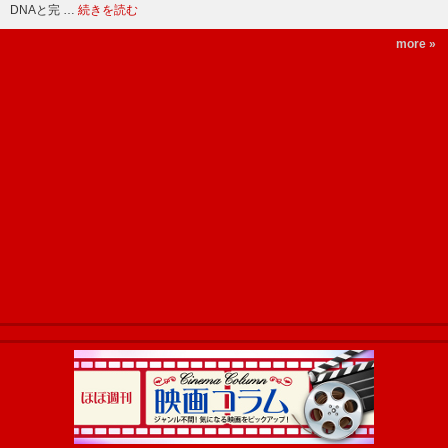
DNAと完 …
続きを読む
more »