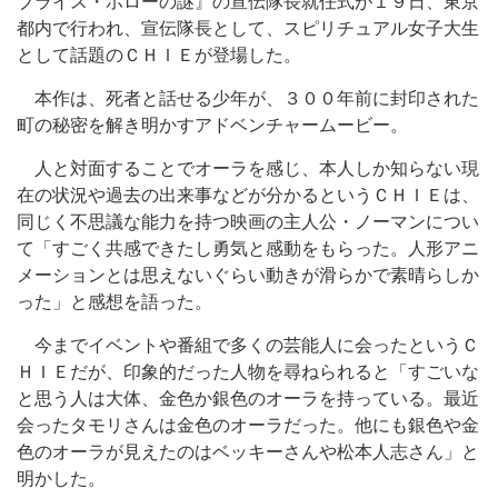
ブライス・ホローの謎』の宣伝隊長就任式が１９日、東京
都内で行われ、宣伝隊長として、スピリチュアル女子大生
として話題のＣＨＩＥが登場した。
本作は、死者と話せる少年が、３００年前に封印された
町の秘密を解き明かすアドベンチャームービー。
人と対面することでオーラを感じ、本人しか知らない現
在の状況や過去の出来事などが分かるというＣＨＩＥは、
同じく不思議な能力を持つ映画の主人公・ノーマンについ
て「すごく共感できたし勇気と感動をもらった。人形アニ
メーションとは思えないぐらい動きが滑らかで素晴らしか
った」と感想を語った。
今までイベントや番組で多くの芸能人に会ったというＣ
ＨＩＥだが、印象的だった人物を尋ねられると「すごいな
と思う人は大体、金色か銀色のオーラを持っている。最近
会ったタモリさんは金色のオーラだった。他にも銀色や金
色のオーラが見えたのはベッキーさんや松本人志さん」と
明かした。