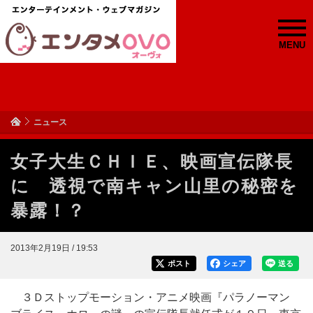
MENU
ニュース
女子大生ＣＨＩＥ、映画宣伝隊長
に 透視で南キャン山里の秘密を
暴露！？
2013年2月19日 / 19:53
ポスト
シェア
送る
３Ｄストップモーション・アニメ映画『パラノーマン