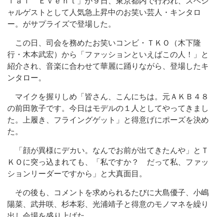
ｉａｌ Ｅｖｅｎｔ」が９日、東京都内で行われ、スペシ
ャルゲストとして人気急上昇中のお笑い芸人・キンタロ
ー。がサプライズで登場した。
この日、司会を務めたお笑いコンビ・ＴＫＯ（木下隆
行・木本武宏）から「ファッションといえばこの人！」と
紹介され、音楽に合わせて華麗に踊りながら、登場したキ
ンタロー。
マイクを握りしめ「皆さん、こんにちは。元ＡＫＢ４８
の前田敦子です。今日はモデルの１人としてやってきまし
た。上履き、フライングゲット」と得意げにポーズを決め
た。
「顔が異様にデカい。なんでお前が出てきたんや」とＴ
ＫＯに突っ込まれても、「私ですか？ だって私、ファッ
ションリーダーですから」と大真面目。
その後も、コメントを求められるたびに大島優子、小嶋
陽菜、武井咲、杉本彩、光浦靖子と得意のモノマネを繰り
出し会場を盛り上げた。