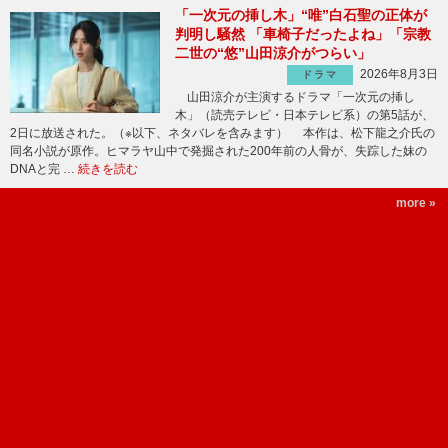
「一次元の挿し木」“唯”白石聖の正体が
判明し騒然 「車椅子だったよね」「宗教
二世の“悠”山田涼介がつらい」
2026年8月3日
ドラマ
山田涼介が主演するドラマ「一次元の挿し
木」（読売テレビ・日本テレビ系）の第5話が、
2日に放送された。（※以下、ネタバレを含みます） 本作は、松下龍之介氏の
同名小説が原作。ヒマラヤ山中で発掘された200年前の人骨が、失踪した妹の
DNAと完 …
続きを読む
more »