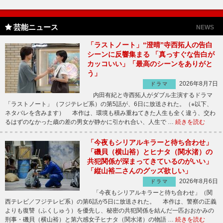
芸能ニュース
NEWS
「ラストノート」“澄晴”寺西拓人の告白
シーンに反響集まる 「真っすぐな告白が
カッコいい」「最高のシーンをありがと
う」
2026年8月7日
ドラマ
内田有紀と寺西拓人がダブル主演するドラマ
「ラストノート」（フジテレビ系）の第5話が、6日に放送された。（※以下、
ネタバレを含みます） 本作は、環境も積み重ねてきた人生も全く違う、交わ
るはずのなかった歳の差の男女が静かに引かれ合い、人生で …
続きを読む
「今夜もシリアルキラーと待ち合わせ」
「磯貝（横山裕）とヒナタ（関水渚）の
共犯関係が深まってきているのがいい」
「縦山裕二さんのグッズ欲しい」
2026年8月6日
ドラマ
「今夜もシリアルキラーと待ち合わせ」（関
西テレビ／フジテレビ系）の第6話が5日に放送された。 本作は、警察の正義
よりも復讐（ふくしゅう）を優先し、秘密の共犯関係を結んだ一匹おおかみの
刑事・磯貝（横山裕）と第六感女子ヒナタ（関水渚）の物語 …
続きを読む