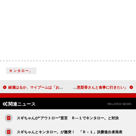
キンタロー。
綾瀬はるか、マイブームは「お風呂で一人カラオケ」 「バレンタインクイーン」を受賞
有村架純「今年は特別な誕生日」 「戸田恵梨香さんと食事に行きたい」
関連ニュース
RELATED NEWS
スギちゃんが“アウトロー”宣言 Ｒ―１でキンタロー。と対決
スギちゃんとキンタロー。が激突！ 「Ｒ－１」決勝進出者発表