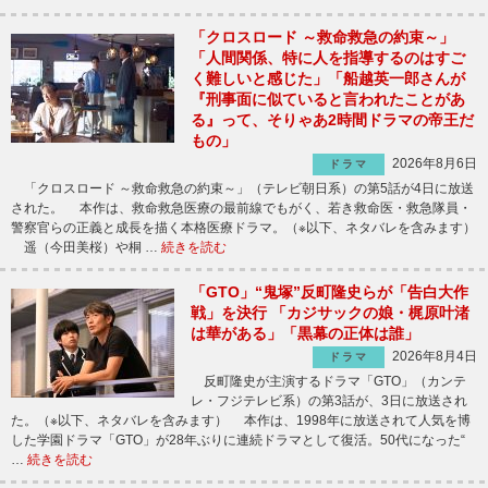
「クロスロード ～救命救急の約束～」
「人間関係、特に人を指導するのはすご
く難しいと感じた」「船越英一郎さんが
『刑事面に似ていると言われたことがあ
る』って、そりゃあ2時間ドラマの帝王だ
もの」
2026年8月6日
ドラマ
「クロスロード ～救命救急の約束～」（テレビ朝日系）の第5話が4日に放送
された。 本作は、救命救急医療の最前線でもがく、若き救命医・救急隊員・
警察官らの正義と成長を描く本格医療ドラマ。（※以下、ネタバレを含みます）
遥（今田美桜）や桐 …
続きを読む
「GTO」“鬼塚”反町隆史らが「告白大作
戦」を決行 「カジサックの娘・梶原叶渚
は華がある」「黒幕の正体は誰」
2026年8月4日
ドラマ
反町隆史が主演するドラマ「GTO」（カンテ
レ・フジテレビ系）の第3話が、3日に放送され
た。（※以下、ネタバレを含みます） 本作は、1998年に放送されて人気を博
した学園ドラマ「GTO」が28年ぶりに連続ドラマとして復活。50代になった“
…
続きを読む