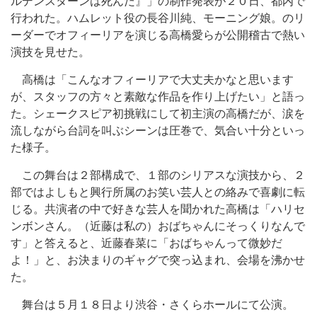
ルデンスターンは死んだ』」の制作発表が２０日、都内で
行われた。ハムレット役の長谷川純、モーニング娘。のリ
ーダーでオフィーリアを演じる高橋愛らが公開稽古で熱い
演技を見せた。
高橋は「こんなオフィーリアで大丈夫かなと思います
が、スタッフの方々と素敵な作品を作り上げたい」と語っ
た。シェークスピア初挑戦にして初主演の高橋だが、涙を
流しながら台詞を叫ぶシーンは圧巻で、気合い十分といっ
た様子。
この舞台は２部構成で、１部のシリアスな演技から、２
部ではよしもと興行所属のお笑い芸人との絡みで喜劇に転
じる。共演者の中で好きな芸人を聞かれた高橋は「ハリセ
ンボンさん。（近藤は私の）おばちゃんにそっくりなんで
す」と答えると、近藤春菜に「おばちゃんって微妙だ
よ！」と、お決まりのギャグで突っ込まれ、会場を沸かせ
た。
舞台は５月１８日より渋谷・さくらホールにて公演。