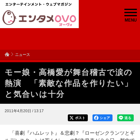
MENU
ニュース
モー娘・高橋愛が舞台稽古で涙の
熱演 「素敵な作品を作りたい」
と気合いは十分
2011年4月20日 / 13:17
ポスト
シェア
送る
「喜劇『ハムレット』＆悲劇？『ローゼンクランツとギ