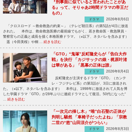
『刑事面に似ていると言われたことがあ
る』って、そりゃあ2時間ドラマの帝王だ
もの」
2026年8月6日
ドラマ
「クロスロード ～救命救急の約束～」（テレビ朝日系）の第5話が4日に放送
された。 本作は、救命救急医療の最前線でもがく、若き救命医・救急隊員・
警察官らの正義と成長を描く本格医療ドラマ。（※以下、ネタバレを含みます）
遥（今田美桜）や桐 …
続きを読む
「GTO」“鬼塚”反町隆史らが「告白大作
戦」を決行 「カジサックの娘・梶原叶渚
は華がある」「黒幕の正体は誰」
2026年8月4日
ドラマ
反町隆史が主演するドラマ「GTO」（カンテ
レ・フジテレビ系）の第3話が、3日に放送され
た。（※以下、ネタバレを含みます） 本作は、1998年に放送されて人気を博
した学園ドラマ「GTO」が28年ぶりに連続ドラマとして復活。50代になった“
…
続きを読む
「一次元の挿し木」“唯”白石聖の正体が
判明し騒然 「車椅子だったよね」「宗教
二世の“悠”山田涼介がつらい」
2026年8月3日
ドラマ