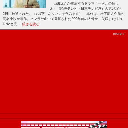
山田涼介が主演するドラマ「一次元の挿し
木」（読売テレビ・日本テレビ系）の第5話が、
2日に放送された。（※以下、ネタバレを含みます） 本作は、松下龍之介氏の
同名小説が原作。ヒマラヤ山中で発掘された200年前の人骨が、失踪した妹の
DNAと完 …
続きを読む
more »