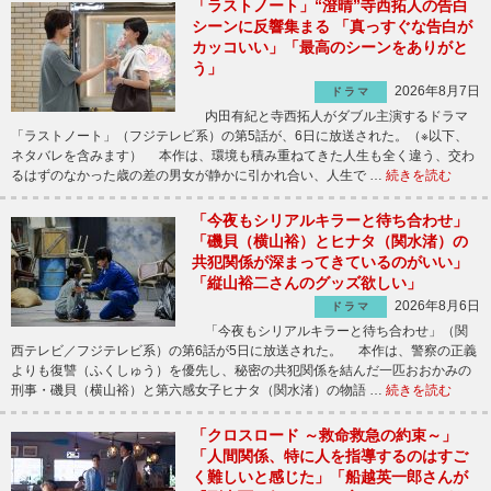
「ラストノート」“澄晴”寺西拓人の告白
シーンに反響集まる 「真っすぐな告白が
カッコいい」「最高のシーンをありがと
う」
2026年8月7日
ドラマ
内田有紀と寺西拓人がダブル主演するドラマ
「ラストノート」（フジテレビ系）の第5話が、6日に放送された。（※以下、
ネタバレを含みます） 本作は、環境も積み重ねてきた人生も全く違う、交わ
るはずのなかった歳の差の男女が静かに引かれ合い、人生で …
続きを読む
「今夜もシリアルキラーと待ち合わせ」
「磯貝（横山裕）とヒナタ（関水渚）の
共犯関係が深まってきているのがいい」
「縦山裕二さんのグッズ欲しい」
2026年8月6日
ドラマ
「今夜もシリアルキラーと待ち合わせ」（関
西テレビ／フジテレビ系）の第6話が5日に放送された。 本作は、警察の正義
よりも復讐（ふくしゅう）を優先し、秘密の共犯関係を結んだ一匹おおかみの
刑事・磯貝（横山裕）と第六感女子ヒナタ（関水渚）の物語 …
続きを読む
「クロスロード ～救命救急の約束～」
「人間関係、特に人を指導するのはすご
く難しいと感じた」「船越英一郎さんが