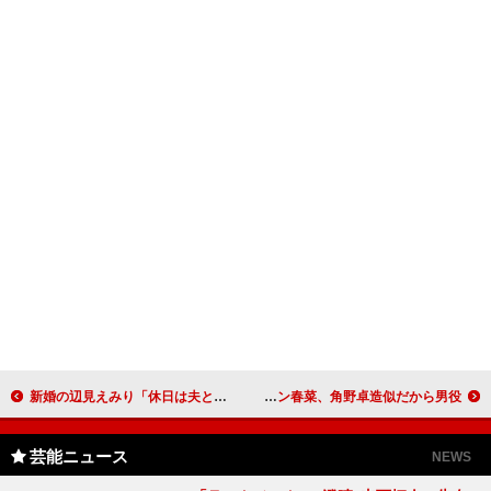
新婚の辺見えみり「休日は夫とお買い物」 期間限定セレクトショップをオープン
よしもと芸人がシェークスピアに挑戦 ハリセン春菜、角野卓造似だから男役？
芸能ニュース
NEWS