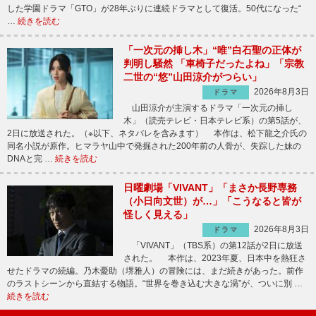
した学園ドラマ「GTO」が28年ぶりに連続ドラマとして復活。50代になった“
…
続きを読む
「一次元の挿し木」“唯”白石聖の正体が
判明し騒然 「車椅子だったよね」「宗教
二世の“悠”山田涼介がつらい」
2026年8月3日
ドラマ
山田涼介が主演するドラマ「一次元の挿し
木」（読売テレビ・日本テレビ系）の第5話が、
2日に放送された。（※以下、ネタバレを含みます） 本作は、松下龍之介氏の
同名小説が原作。ヒマラヤ山中で発掘された200年前の人骨が、失踪した妹の
DNAと完 …
続きを読む
日曜劇場「VIVANT」「まさか長野専務
（小日向文世）が…」「こうなると皆が
怪しく見える」
2026年8月3日
ドラマ
「VIVANT」（TBS系）の第12話が2日に放送
された。 本作は、2023年夏、日本中を熱狂さ
せたドラマの続編。乃木憂助（堺雅人）の冒険には、まだ続きがあった。前作
のラストシーンから直結する物語。“世界を巻き込む大きな渦”が、ついに別 …
続きを読む