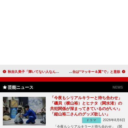
秋吉久美子「輝いてない人なんていない！」 「優しさを忘れないように」被災者・支援者へエール
大地真央、ご主人が今井翼との舞台共演に嫉妬？！ 今井は「この舞台は“マッキー＆翼”で」と意欲
芸能ニュース
NEWS
「今夜もシリアルキラーと待ち合わせ」
「磯貝（横山裕）とヒナタ（関水渚）の
共犯関係が深まってきているのがいい」
「縦山裕二さんのグッズ欲しい」
2026年8月6日
ドラマ
「今夜もシリアルキラーと待ち合わせ」（関