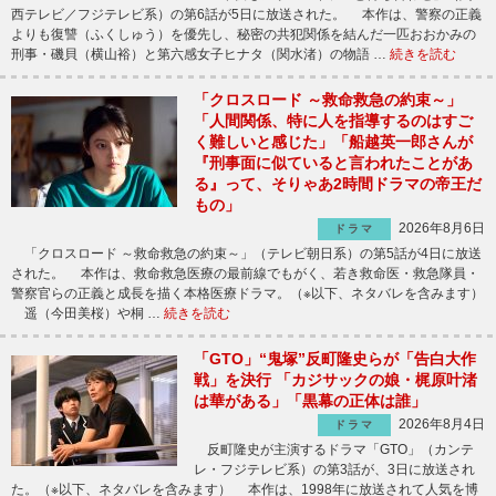
西テレビ／フジテレビ系）の第6話が5日に放送された。 本作は、警察の正義
よりも復讐（ふくしゅう）を優先し、秘密の共犯関係を結んだ一匹おおかみの
刑事・磯貝（横山裕）と第六感女子ヒナタ（関水渚）の物語 …
続きを読む
「クロスロード ～救命救急の約束～」
「人間関係、特に人を指導するのはすご
く難しいと感じた」「船越英一郎さんが
『刑事面に似ていると言われたことがあ
る』って、そりゃあ2時間ドラマの帝王だ
もの」
2026年8月6日
ドラマ
「クロスロード ～救命救急の約束～」（テレビ朝日系）の第5話が4日に放送
された。 本作は、救命救急医療の最前線でもがく、若き救命医・救急隊員・
警察官らの正義と成長を描く本格医療ドラマ。（※以下、ネタバレを含みます）
遥（今田美桜）や桐 …
続きを読む
「GTO」“鬼塚”反町隆史らが「告白大作
戦」を決行 「カジサックの娘・梶原叶渚
は華がある」「黒幕の正体は誰」
2026年8月4日
ドラマ
反町隆史が主演するドラマ「GTO」（カンテ
レ・フジテレビ系）の第3話が、3日に放送され
た。（※以下、ネタバレを含みます） 本作は、1998年に放送されて人気を博