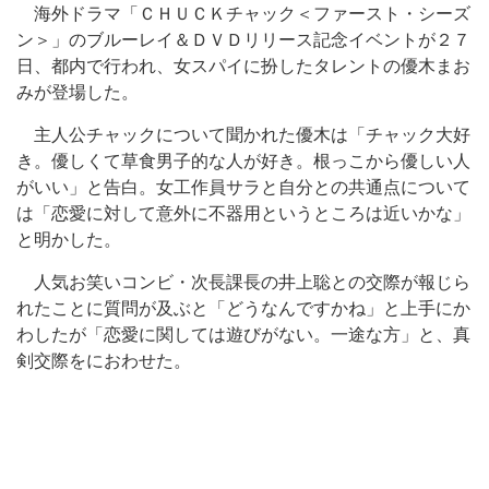
海外ドラマ「ＣＨＵＣＫチャック＜ファースト・シーズ
ン＞」のブルーレイ＆ＤＶＤリリース記念イベントが２７
日、都内で行われ、女スパイに扮したタレントの優木まお
みが登場した。
主人公チャックについて聞かれた優木は「チャック大好
き。優しくて草食男子的な人が好き。根っこから優しい人
がいい」と告白。女工作員サラと自分との共通点について
は「恋愛に対して意外に不器用というところは近いかな」
と明かした。
人気お笑いコンビ・次長課長の井上聡との交際が報じら
れたことに質問が及ぶと「どうなんですかね」と上手にか
わしたが「恋愛に関しては遊びがない。一途な方」と、真
剣交際をにおわせた。