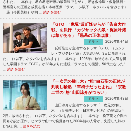
された。 本作は、救命救急医療の最前線でもがく、若き救命医・救急隊員・
警察官らの正義と成長を描く本格医療ドラマ。（※以下、ネタバレを含みます）
遥（今田美桜）や桐 …
続きを読む
「GTO」“鬼塚”反町隆史らが「告白大作
戦」を決行 「カジサックの娘・梶原叶渚
は華がある」「黒幕の正体は誰」
2026年8月4日
ドラマ
反町隆史が主演するドラマ「GTO」（カンテ
レ・フジテレビ系）の第3話が、3日に放送され
た。（※以下、ネタバレを含みます） 本作は、1998年に放送されて人気を博
した学園ドラマ「GTO」が28年ぶりに連続ドラマとして復活。50代になった“
…
続きを読む
「一次元の挿し木」“唯”白石聖の正体が
判明し騒然 「車椅子だったよね」「宗教
二世の“悠”山田涼介がつらい」
2026年8月3日
ドラマ
山田涼介が主演するドラマ「一次元の挿し
木」（読売テレビ・日本テレビ系）の第5話が、
2日に放送された。（※以下、ネタバレを含みます） 本作は、松下龍之介氏の
同名小説が原作。ヒマラヤ山中で発掘された200年前の人骨が、失踪した妹の
DNAと完 …
続きを読む