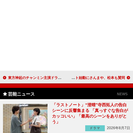
東方神起のチャンミン主演ドラマ、日本放送決定 日本版限定サントラも特典映像付きで発売
大御所西川きよしが「吉本１００周年企画」を発表 吉本新プロジェクト始動にさんまや、松本も賛同
芸能ニュース
NEWS
「ラストノート」“澄晴”寺西拓人の告白
シーンに反響集まる 「真っすぐな告白が
カッコいい」「最高のシーンをありがと
う」
2026年8月7日
ドラマ