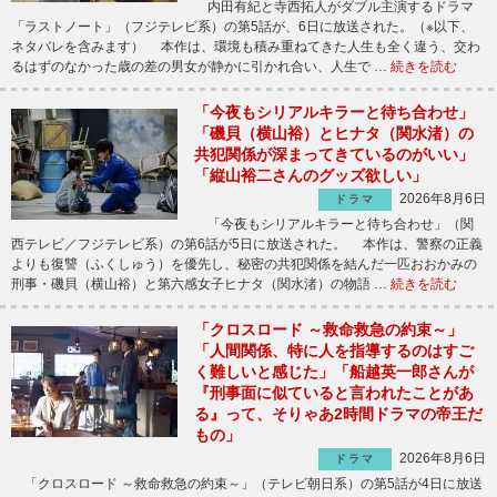
内田有紀と寺西拓人がダブル主演するドラマ
「ラストノート」（フジテレビ系）の第5話が、6日に放送された。（※以下、
ネタバレを含みます） 本作は、環境も積み重ねてきた人生も全く違う、交わ
るはずのなかった歳の差の男女が静かに引かれ合い、人生で …
続きを読む
「今夜もシリアルキラーと待ち合わせ」
「磯貝（横山裕）とヒナタ（関水渚）の
共犯関係が深まってきているのがいい」
「縦山裕二さんのグッズ欲しい」
2026年8月6日
ドラマ
「今夜もシリアルキラーと待ち合わせ」（関
西テレビ／フジテレビ系）の第6話が5日に放送された。 本作は、警察の正義
よりも復讐（ふくしゅう）を優先し、秘密の共犯関係を結んだ一匹おおかみの
刑事・磯貝（横山裕）と第六感女子ヒナタ（関水渚）の物語 …
続きを読む
「クロスロード ～救命救急の約束～」
「人間関係、特に人を指導するのはすご
く難しいと感じた」「船越英一郎さんが
『刑事面に似ていると言われたことがあ
る』って、そりゃあ2時間ドラマの帝王だ
もの」
2026年8月6日
ドラマ
「クロスロード ～救命救急の約束～」（テレビ朝日系）の第5話が4日に放送