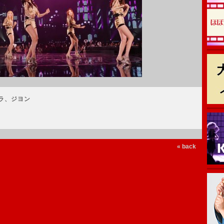
ラ、ジヨン
« back