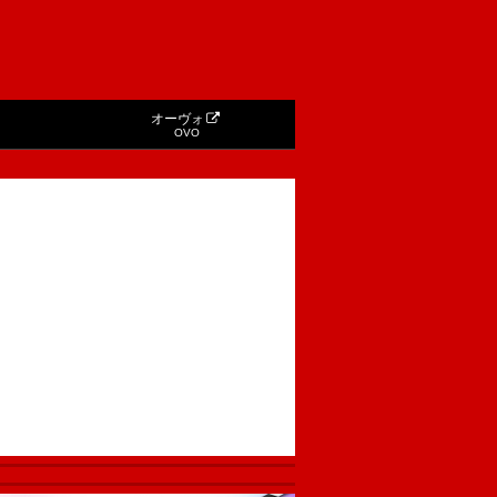
オーヴォ
OVO