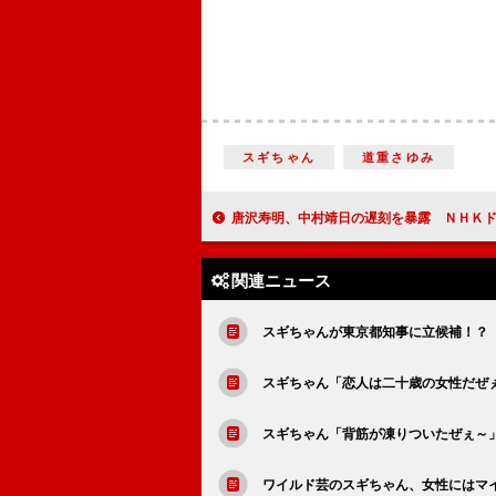
スギちゃん
道重さゆみ
唐沢寿明、中村靖日の遅刻を暴露 ＮＨＫドラマ「メイドイン
関連ニュース
スギちゃんが東京都知事に立候補！？ 
スギちゃん「恋人は二十歳の女性だぜぇ
スギちゃん「背筋が凍りついたぜぇ～
ワイルド芸のスギちゃん、女性にはマ