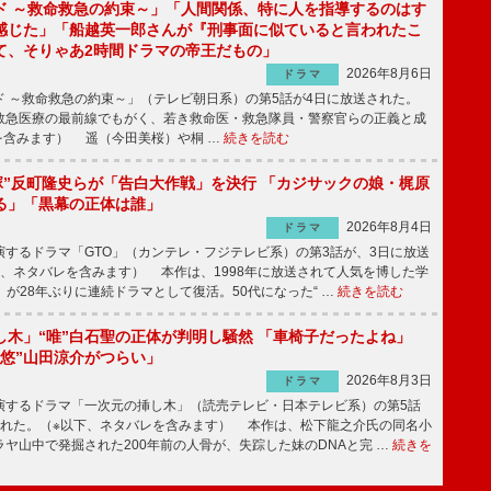
ド ～救命救急の約束～」「人間関係、特に人を指導するのはす
感じた」「船越英一郎さんが『刑事面に似ていると言われたこ
て、そりゃあ2時間ドラマの帝王だもの」
2026年8月6日
ドラマ
 ～救命救急の約束～」（テレビ朝日系）の第5話が4日に放送された。
急医療の最前線でもがく、若き救命医・救急隊員・警察官らの正義と成
を含みます） 遥（今田美桜）や桐 …
続きを読む
鬼塚”反町隆史らが「告白大作戦」を決行 「カジサックの娘・梶原
る」「黒幕の正体は誰」
2026年8月4日
ドラマ
するドラマ「GTO」（カンテレ・フジテレビ系）の第3話が、3日に放送
下、ネタバレを含みます） 本作は、1998年に放送されて人気を博した学
」が28年ぶりに連続ドラマとして復活。50代になった“ …
続きを読む
し木」“唯”白石聖の正体が判明し騒然 「車椅子だったよね」
“悠”山田涼介がつらい」
2026年8月3日
ドラマ
するドラマ「一次元の挿し木」（読売テレビ・日本テレビ系）の第5話
された。（※以下、ネタバレを含みます） 本作は、松下龍之介氏の同名小
ヤ山中で発掘された200年前の人骨が、失踪した妹のDNAと完 …
続きを