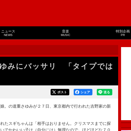
ニュース
音楽
特別企画
NEWS
MUSIC
PR
ゆみにバッサリ 「タイプでは
ポスト
シェア
送る
娘。の道重さゆみが２７日、東京都内で行われた吉野家の新
れたスギちゃんは「相手はおりません。クリスマスまでに探
れいでかわいい子は（自分には）無理なので。ほどほどな７０