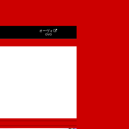
オーヴォ
OVO