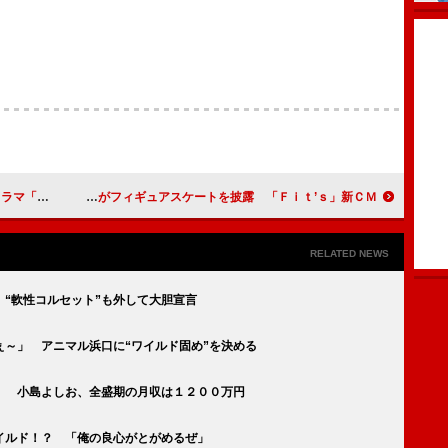
ジャパン」
佐々木希と渡辺直美がフィギュアスケートを披露 「Ｆｉｔ’ｓ」新ＣＭ
RELATED NEWS
“軟性コルセット”も外して大胆宣言
～」 アニマル浜口に“ワイルド固め”を決める
」 小島よしお、全盛期の月収は１２００万円
イルド！？ 「俺の良心がとがめるぜ」