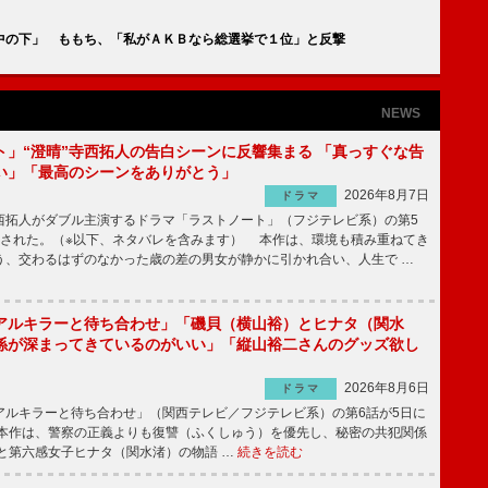
中の下」 ももち、「私がＡＫＢなら総選挙で１位」と反撃
NEWS
ト」“澄晴”寺西拓人の告白シーンに反響集まる 「真っすぐな告
い」「最高のシーンをありがとう」
2026年8月7日
ドラマ
拓人がダブル主演するドラマ「ラストノート」（フジテレビ系）の第5
送された。（※以下、ネタバレを含みます） 本作は、環境も積み重ねてき
う、交わるはずのなかった歳の差の男女が静かに引かれ合い、人生で …
アルキラーと待ち合わせ」「磯貝（横山裕）とヒナタ（関水
係が深まってきているのがいい」「縦山裕二さんのグッズ欲し
2026年8月6日
ドラマ
ルキラーと待ち合わせ」（関西テレビ／フジテレビ系）の第6話が5日に
本作は、警察の正義よりも復讐（ふくしゅう）を優先し、秘密の共犯関係
と第六感女子ヒナタ（関水渚）の物語 …
続きを読む