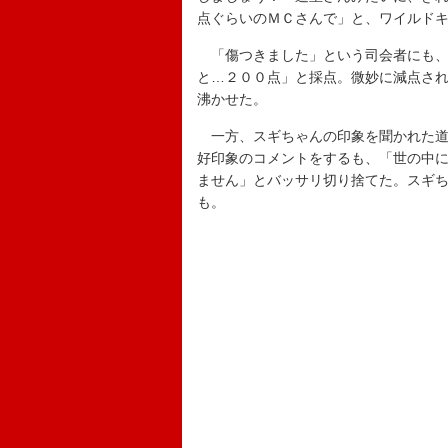
点ぐらいのＭＣさんで」と、ワイルド
「傷つきました」という司会者にも、
と…２００点」と採点。微妙に減点さ
沸かせた。
一方、スギちゃんの印象を聞かれた道
好印象のコメントをするも、「世の中
ません」とバッサリ切り捨てた。スギ
も。