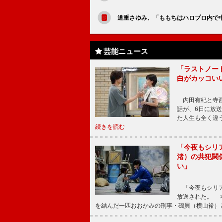
道重さゆみ、「ももちはハロプロ内で
芸能ニュース
「ラストノー
白がカッコい
内田有紀と寺西
話が、6日に放
た人生も全く違
続きを読む
「今夜もシリ
渚）の共犯関
い」
「今夜もシリア
放送された。 
を結んだ一匹おおかみの刑事・磯貝（横山裕）