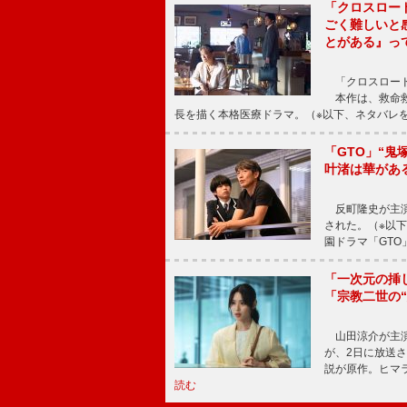
「クロスロー
ごく難しいと
とがある』っ
「クロスロード
本作は、救命救
長を描く本格医療ドラマ。（※以下、ネタバレ
「GTO」“
叶渚は華があ
反町隆史が主演
された。（※以
園ドラマ「GTO
「一次元の挿
「宗教二世の
山田涼介が主演
が、2日に放送
説が原作。ヒマラ
読む